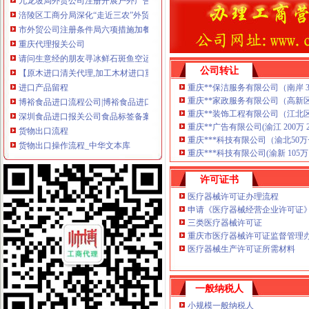
涪陵区工商分局深化“走近三农”外贸公司注册流程活动
市外贸公司注册条件局六项措施加餐饮业纸巾监管
重庆代理报关公司
请问生意经的朋友寻冰鲜石斑鱼空运进口重庆口岸的报关报检代理公司
【原木进口清关代理,加工木材进口重庆报关】-万州新乡镇易登网
公司转让
进口产品留程
重庆**保洁服务有限公司（南岸 3万 
博裕食品进口流程公司|博裕食品进口流程公司网站
重庆**家政服务有限公司（高新区 10
深圳食品进口报关公司食品标签备案食品报关流程食品报关资料进口
重庆**装饰工程有限公司（江北区 50
货物出口流程
重庆**广告有限公司(渝江 200万 20
货物出口操作流程_中华文本库
重庆***科技有限公司（渝北50万一
大件货物出口运输的一些相关流程介绍|行业资讯|宝寰集装箱运输公司
重庆***科技有限公司(渝新 105万 2
出口代理公司
进口代理_进口代理公司_出口代理_出口代理公司_宁波瓯伟嘉工贸有限
许可证书
合肥进出口代理公司的网站
医疗器械许可证办理流程
海关物流公司
申请《医疗器械经营企业许可证
润衡海关物流管理系统【价格,厂家,求购,什麽品牌好】-中国制造
三类医疗器械许可证
.润衡海关物流管理系统_企业管理软件吧_百度贴吧
重庆市医疗器械许可证监督管理办
海关清关公司
医疗器械生产许可证所需材料
[华东]急！！！我的进口清关公司被海关查封了,怎么办？-报关报检-
济南邮局海关报关清关代理高清图片-济南东远国际货运代理有限公
一般纳税人
重庆报关公司
小规模一般纳税人
【重庆进出口贸易公司报关重庆进出口贸易公司报关】价格_厂家_图