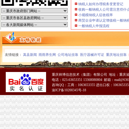
纳税人如何办理税务变更登记
【重庆机场进口报关,重庆清关报关公司】价格_厂家_图片-Hc360慧
收购一般纳税人公司需注意些什
重庆进出口公司
小规模纳税人征收税率
重庆涪陵进出口公司义乌办事处
商贸企业申请认定增值税一般纳
重庆商社进出口贸易有限公司
一般纳税人申报流程
出口许可证
出口许可证_已解决-阿里巴巴生意经
2013年出口许可证管理货物目录公布-搜狐滚动
注册出口贸易公司
[01-30]外资如何注册进出口贸易有限公司_上班一族_厦门小鱼社区_厦
友情链接：
嵩县新闻
雨雨养生网
公司地址挂靠
医疗器械许可证
重庆地址挂靠
北京进出口贸易公司注册【今日推荐网-北京商业服务其它】
如何注册外贸公司
上海注册外贸公司,求公司名称-起名取名-猪八戒网
重庆帅博信息技术（集团）有限公司 地址：重庆渝
注册外贸公司,银行开户QQ-家在深圳
电话：023-63653351 13368080804 邮箱：mail@6365
外贸公司注册流程
咨询QQ：工商：1063653355 进出口权：1063653355
义乌外贸公司注册|义乌注册公司流程及费用|工商代理-金华58同城
渝ICP备10200345号-18
注册深圳内资外贸公司流程和费用-深圳58同城
外贸公司注册资金
英国公司注册资金【宁波外贸吧】_百度贴吧
如何成立一家外贸公司？低注册资本需要多少资金？-阿里巴巴行业
外贸公司注册条件
【长沙贸易公司注册_贸易公司注册条件_国际贸易公司注册】-长沙赶