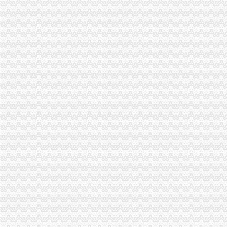
江北局外贸公司注册流程积配合3.15成功开展现场直通车活动
市局机关妇委会要求全体女职工认真学习讨论“八荣八耻”重庆代办外贸公司荣辱
奉节局外贸公司注册流程完善六项机制加红盾护农行动
市外贸公司注册局加快驰名商标推荐力度做好自主品牌培育工作
市外贸公司注册局召开全系统风廉政建设暨纪检监察工作会议
垫江局外贸公司注册四项措施加风廉政建设
北碚区工商分局召开农资市外贸公司注册要求场监管工作会议
潼南县工商局开展市外贸公司注册资金场紧急状态处置演习
璧山局年检验照工作坚持“三到位”重庆注册外贸公司、“三公开”
铜梁县工商局认真达贯彻全市重庆代办外贸公司工商工作会议精
大渡口局及时达贯彻全市重庆注册外贸公司工商行政管理工作会议精
李晞朦副局外贸公司注册流程长到南岸区工商分局指导工作
大足县工商局化对高危行业市重庆注册进出口公司场主体监督管理
九龙坡局外贸公司注册开展户外广告专项整迎接中国重庆西部农展会
涪陵区工商分局深化“走近三农”外贸公司注册流程活动
市外贸公司注册条件局六项措施加餐饮业纸巾监管
重庆代理报关公司
请问生意经的朋友寻冰鲜石斑鱼空运进口重庆口岸的报关报检代理公司
【原木进口清关代理,加工木材进口重庆报关】-万州新乡镇易登网
进口产品留程
博裕食品进口流程公司|博裕食品进口流程公司网站
深圳食品进口报关公司食品标签备案食品报关流程食品报关资料进口