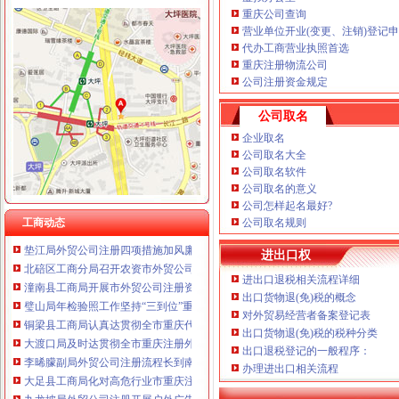
重庆公司查询
重庆卿倾商贸有限责任公司 渝江100万 （工商注册）
营业单位开业(变更、注销)登记
重庆国洪体育设施有限公司
工商动态
代办工商营业执照首选
重庆星竣贸易有限责任公司 渝中100万 （进出口权）
重庆注册物流公司
奉节局外贸公司注册采取三项措施加保密工作
重庆海谛升进出口贸易有限公司 渝北100万 （进出口权）
公司注册资金规定
组织人事处顺利完成1765名考生的外贸公司注册资金公务员报名工作
重庆奕欣锦诚商贸有限公司 渝九50万 （工商注册）
江津局外贸公司注册查封20吨不合格化肥
重庆信同广告有限公司 渝沙50万 （工商注册）
公司取名
永川局“六提高”外贸公司注册资金推进和谐监管努力提高工商依法行政能力
重庆三虹房地产营销策划有限公司
企业取名
江北局外贸公司注册流程积配合3.15成功开展现场直通车活动
重庆宝鹰汽车销售有限公司
公司取名大全
市局机关妇委会要求全体女职工认真学习讨论“八荣八耻”重庆代办外贸公司荣辱
公司取名软件
奉节局外贸公司注册流程完善六项机制加红盾护农行动
公司取名的意义
市外贸公司注册局加快驰名商标推荐力度做好自主品牌培育工作
公司怎样起名最好?
市外贸公司注册局召开全系统风廉政建设暨纪检监察工作会议
工商动态
公司取名规则
垫江局外贸公司注册四项措施加风廉政建设
北碚区工商分局召开农资市外贸公司注册要求场监管工作会议
进出口权
潼南县工商局开展市外贸公司注册资金场紧急状态处置演习
进出口退税相关流程详细
璧山局年检验照工作坚持“三到位”重庆注册外贸公司、“三公开”
出口货物退(免)税的概念
铜梁县工商局认真达贯彻全市重庆代办外贸公司工商工作会议精
对外贸易经营者备案登记表
大渡口局及时达贯彻全市重庆注册外贸公司工商行政管理工作会议精
出口货物退(免)税的税种分类
李晞朦副局外贸公司注册流程长到南岸区工商分局指导工作
出口退税登记的一般程序：
大足县工商局化对高危行业市重庆注册进出口公司场主体监督管理
办理进出口相关流程
九龙坡局外贸公司注册开展户外广告专项整迎接中国重庆西部农展会