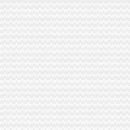
货物出口流程
货物出口操作流程_中华文本库
大件货物出口运输的一些相关流程介绍|行业资讯|宝寰集装箱运输公司
出口代理公司
进口代理_进口代理公司_出口代理_出口代理公司_宁波瓯伟嘉工贸有限
合肥进出口代理公司的网站
海关物流公司
润衡海关物流管理系统【价格,厂家,求购,什麽品牌好】-中国制造
.润衡海关物流管理系统_企业管理软件吧_百度贴吧
海关清关公司
[华东]急！！！我的进口清关公司被海关查封了,怎么办？-报关报检-
济南邮局海关报关清关代理高清图片-济南东远国际货运代理有限公
重庆报关公司
【重庆进出口贸易公司报关重庆进出口贸易公司报关】价格_厂家_图
【重庆机场进口报关,重庆清关报关公司】价格_厂家_图片-Hc360慧
重庆进出口公司
重庆涪陵进出口公司义乌办事处
重庆商社进出口贸易有限公司
出口许可证
出口许可证_已解决-阿里巴巴生意经
2013年出口许可证管理货物目录公布-搜狐滚动