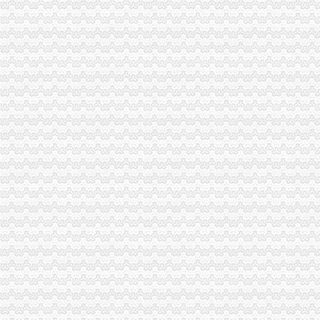
【榆林贸易公司注册_贸易公司注册条件_国际贸易公司注册】-榆林赶
重庆代办外贸公司
【威海外贸出口退税网_外贸出口退税代理_外贸公司出口退税】-威海
【外贸欧美代理】外贸欧美代理价格_外贸欧美代理批发_外贸欧美代理
外贸公司注册要求
上海自贸区注册国际贸易公司的条件是什么_搜狐财经_搜狐网
外贸公司低注册资金规定_外贸公司注册-港丰投资顾问有限公司
外贸公司注册
注册外贸公司到底好不好呢？_阿里问到底
注册香港公司与注册外贸公司有何区别？-公司注册问答-香港骏诚商
重庆注册进出口公司
重庆市城口对外贸易进出口公司
重庆联豪进出口有限公司
重庆注册外贸公司
重庆外贸,靠啥给力?(样本·观察经济一线)(图)_网易新闻
上海浦东临港注册外贸公司-商务服务-信网
工商动态
奉节局外贸公司注册采取三项措施加保密工作
组织人事处顺利完成1765名考生的外贸公司注册资金公务员报名工作
江津局外贸公司注册查封20吨不合格化肥
永川局“六提高”外贸公司注册资金推进和谐监管努力提高工商依法行政能力