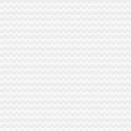
注册出口贸易公司
[01-30]外资如何注册进出口贸易有限公司_上班一族_厦门小鱼社区_厦
北京进出口贸易公司注册【今日推荐网-北京商业服务其它】
如何注册外贸公司
上海注册外贸公司,求公司名称-起名取名-猪八戒网
注册外贸公司,银行开户QQ-家在深圳
外贸公司注册流程
义乌外贸公司注册|义乌注册公司流程及费用|工商代理-金华58同城
注册深圳内资外贸公司流程和费用-深圳58同城
外贸公司注册资金
英国公司注册资金【宁波外贸吧】_百度贴吧
如何成立一家外贸公司？低注册资本需要多少资金？-阿里巴巴行业
外贸公司注册条件
【长沙贸易公司注册_贸易公司注册条件_国际贸易公司注册】-长沙赶
【榆林贸易公司注册_贸易公司注册条件_国际贸易公司注册】-榆林赶
重庆代办外贸公司
【威海外贸出口退税网_外贸出口退税代理_外贸公司出口退税】-威海
【外贸欧美代理】外贸欧美代理价格_外贸欧美代理批发_外贸欧美代理
外贸公司注册要求
上海自贸区注册国际贸易公司的条件是什么_搜狐财经_搜狐网
外贸公司低注册资金规定_外贸公司注册-港丰投资顾问有限公司