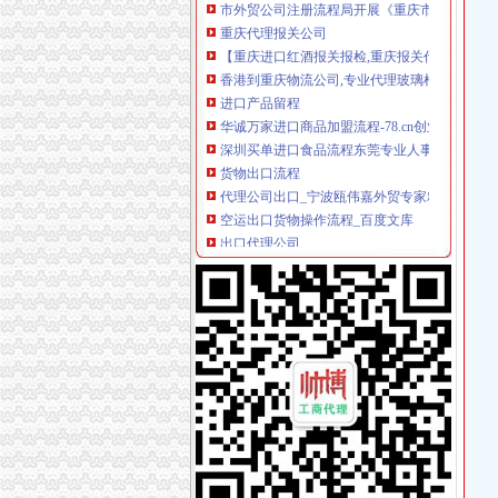
重庆代理报关公司
【重庆进口红酒报关报检,重庆报关代理公司】
香港到重庆物流公司,专业代理玻璃棉进口、代
进口产品留程
华诚万家进口商品加盟流程-78.cn创业商机网
深圳买单进口食品流程东莞专业人事服务今题
货物出口流程
代理公司出口_宁波瓯伟嘉外贸专家精心整理货
空运出口货物操作流程_百度文库
出口代理公司
重庆沙坪坝进出口代理公司-顺企网重庆沙坪坝
【石家庄进出口代理公司_进出口代理厂家】-页
海关物流公司
海关物流监控解决方案【价格,厂家,求购,使用说
海关物流信息监控系统简介..ppt
海关清关公司
【青岛国际化的海关清关公司/牛奶进口代理清关】
葡萄酒进口到深圳海关清关要多久/代理公司_
重庆报关公司
【重庆两江报关服务有限公司工资|重庆两江报
重庆橄榄油一般贸易进口报关代理公司-西班牙