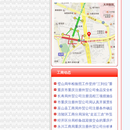
重庆国洪体育设施有限公司
工商动态
重庆星竣贸易有限责任公司 渝中100万 （进出
梁平局重庆注册进出口公司采取五项措施化再
重庆海谛升进出口贸易有限公司 渝北100万 （
市外贸公司注册局召开全系统风廉政建设暨纪
重庆奕欣锦诚商贸有限公司 渝九50万 （工商注
沙坪坝局狠抓“四个环节”外贸公司注册着力推
重庆信同广告有限公司 渝沙50万 （工商注册）
奉节县工商局外贸公司注册流程加作风建设构
重庆三虹房地产营销策划有限公司
垫江局外贸公司注册四项措施加风廉政建设
重庆宝鹰汽车销售有限公司
国家工商总局外贸公司注册要求公布2005年消
梁平局福禄所“四点学习法”外贸公司注册流程
北碚区工商分局召开农资市外贸公司注册要求
潼南县工商局开展市外贸公司注册资金场紧急
九龙坡分局重庆注册外贸公司签定2006年度食
我市外贸公司注册资金区县企业信用团体2005
工商动态
璧山局年检验照工作坚持“三到位”重庆注册外贸
重庆市重庆注册外贸公司食品安全检查领导小
长寿局外贸公司注册流程三项措施促进环境保
市重庆注册外贸公司局认真开展贯彻实施《重
巫山县工商局外贸公司注册条件确定2006年煤
涪陵区工商分局深化“走近三农”外贸公司注册
经开区分局积备战迎接交会的重庆代办外贸公
永川工商局重庆注册外贸公司分析禽流感对地
市外贸公司注册流程局开展《重庆市合同格式