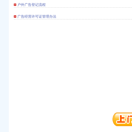
户外广告登记流程
广告经营许可证管理办法
口权)
万 （增资）
注册）
口权）
进出口权）
册）
口权)
万 （增资）
注册）