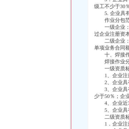
外贸公司注册
级工不少于30
注册外贸公司-专项服务-铁道网
5. 企业具
注册外贸公司到底好不好呢？_阿里问到底
重庆注册进出口公司
作业分包范
重庆市城口对外贸易进出口公司
一级企业：可
【重庆进出口公司注册公司排名_排行榜_十大品牌_口碑好的进出口公
过企业注册资本
重庆注册外贸公司
二级企业：可
重庆外贸,靠啥给力?(样本·观察经济一线)(图)_网易新闻
单项业务合同
上海浦东临港注册外贸公司-商务服务-信网
十、焊接作
焊接作业分包
一级资质标
1、企业注册
2、企业具有
3、企业具有
少于50％；企
4、企业近3
5、企业具有
二级资质标
1．企业注册