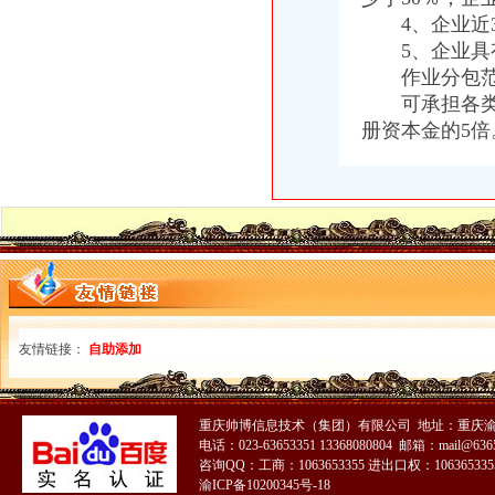
4、企业近3
5、企业具有
作业分包范
可承担各类工
册资本金的5倍
友情链接：
自助添加
重庆帅博信息技术（集团）有限公司 地址：重庆渝
电话：023-63653351 13368080804 邮箱：mail@6365
咨询QQ：工商：1063653355 进出口权：1063653355
渝ICP备10200345号-18