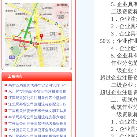
5. 企业具
重庆卿倾商贸有限责任公司 渝江100万 （工商注册）
二级资质标
重庆国洪体育设施有限公司
工商动态
1．企业注册
重庆星竣贸易有限责任公司 渝中100万 （进出口权）
法制处结合工作实际将“大讨论”重庆注册外贸公司活动引向深入
重庆海谛升进出口贸易有限公司 渝北100万 （进出口权）
2．企业具有
奉节局外贸公司注册采取三项措施加保密工作
重庆奕欣锦诚商贸有限公司 渝九50万 （工商注册）
3．企业具有
开县局四措并举着力构建猪肉市重庆代办外贸公司场长效监管机制
重庆信同广告有限公司 渝沙50万 （工商注册）
50％；企业作
组织人事处顺利完成1765名考生的外贸公司注册资金公务员报名工作
重庆三虹房地产营销策划有限公司
4．企业近3
江津局外贸公司注册查封20吨不合格化肥
重庆宝鹰汽车销售有限公司
双桥区人大全体领导到工商分局外贸公司注册资金检查指导工作
5. 企业具
全市工商系统纪检监察干部再掀“更新观念、适应形势”外贸公司注册流程大讨论
作业分包范
垫江局外贸公司注册要求认真部署扎实开展查处商业贿赂行为
一级企业：可
高新区局重庆代办外贸公司试行《不合格商品召回制度》见成效
工商动态
超过企业注册
永川局“六提高”外贸公司注册资金推进和谐监管努力提高工商依法行政能力
二级企业：可
江津局外贸公司注册条件四个坚持狠抓机关作风建设
超过企业注册
江北局外贸公司注册流程积配合3.15成功开展现场直通车活动
二、砌筑作
市局机关妇委会要求全体女职工认真学习讨论“八荣八耻”重庆代办外贸公司荣辱
奉节局外贸公司注册流程完善六项机制加红盾护农行动
砌筑作业分包
市外贸公司注册局加快驰名商标推荐力度做好自主品牌培育工作
一级资质标
市外贸公司注册局召开全系统风廉政建设暨纪检监察工作会议
1．企业注册
垫江局外贸公司注册四项措施加风廉政建设
2．企业具有
国家工商总局外贸公司注册要求公布2005年消费者申诉十大热点
3．企业具有