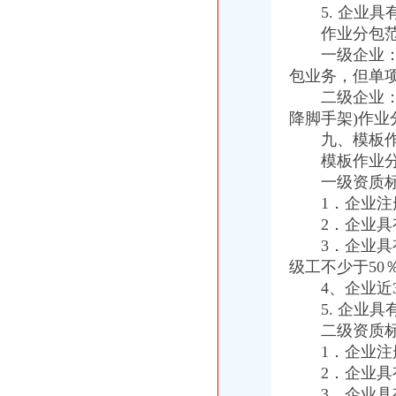
注册出口贸易公司
5. 企业具
[01-30]外资如何注册进出口贸易有限公司_上班一族_厦门小鱼社区_厦
作业分包范
北京进出口贸易公司注册【今日推荐网-北京商业服务其它】
一级企业：可
如何注册外贸公司
包业务，但单
上海注册外贸公司,求公司名称-起名取名-猪八戒网
二级企业：可
注册外贸公司,银行开户QQ-家在深圳
降脚手架)作
外贸公司注册流程
九、模板作
义乌外贸公司注册|义乌注册公司流程及费用|工商代理-金华58同城
注册深圳内资外贸公司流程和费用-深圳58同城
模板作业分包
外贸公司注册资金
一级资质标
外贸公司注册的流程
1．企业注册
英国公司注册资金【宁波外贸吧】_百度贴吧
2．企业具有
外贸公司注册条件
3．企业具有
【长沙贸易公司注册_贸易公司注册条件_国际贸易公司注册】-长沙赶
级工不少于50
2015年上海外贸公司注册各项要求和限定
4、企业近3
重庆代办外贸公司
【威海外贸出口退税网_外贸出口退税代理_外贸公司出口退税】-威海
5. 企业具
【外贸欧美代理】外贸欧美代理价格_外贸欧美代理批发_外贸欧美代理
二级资质标
外贸公司注册要求
1．企业注册
太原注册外贸公司基本要求-太原58同城
2．企业具有
上海自贸区注册国际贸易公司的条件是什么_搜狐财经_搜狐网
3．企业具有