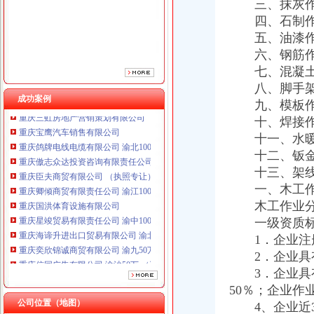
三、抹灰作
四、石制作
五、油漆作
六、钢筋作
七、混凝土
八、脚手架
成功案例
九、模板作
十、焊接作
重庆鸽牌电线电缆有限公司 渝北10010万 (进出口权)
重庆傲志众达投资咨询有限责任公司 渝九1000万 （增资）
十一、水暖电
重庆臣夫商贸有限公司 （执照专让）
十二、钣金
重庆卿倾商贸有限责任公司 渝江100万 （工商注册）
十三、架线
重庆国洪体育设施有限公司
一、木工作
重庆星竣贸易有限责任公司 渝中100万 （进出口权）
木工作业分包
重庆海谛升进出口贸易有限公司 渝北100万 （进出口权）
一级资质标
重庆奕欣锦诚商贸有限公司 渝九50万 （工商注册）
1．企业注册
重庆信同广告有限公司 渝沙50万 （工商注册）
重庆三虹房地产营销策划有限公司
2．企业具有
重庆宝鹰汽车销售有限公司
3．企业具有
重庆鸽牌电线电缆有限公司 渝北10010万 (进出口权)
50％；企业作
重庆傲志众达投资咨询有限责任公司 渝九1000万 （增资）
公司位置（地图）
4、企业近3
重庆臣夫商贸有限公司 （执照专让）