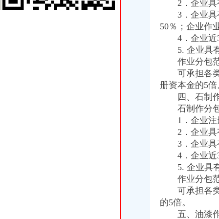
2．企业具有
【重庆机场进口报关,重庆清关报关公司】价格_厂家_图片-Hc360慧
3．企业具有
重庆进出口公司
50％；企业作
重庆两进出口贸易有限公司2017新招聘信息_电话_地址-58企业
4．企业近3
重庆涪陵进出口公司义乌办事处
5. 企业具
出口许可证
出口许可证_已解决-阿里巴巴生意经
作业分包范
2013年出口许可证管理货物目录公布-搜狐滚动
可承担各类工
注册出口贸易公司
册资本金的5倍
[01-30]外资如何注册进出口贸易有限公司_上班一族_厦门小鱼社区_厦
四、石制作
北京进出口贸易公司注册【今日推荐网-北京商业服务其它】
石制作分包
如何注册外贸公司
1．企业注册
上海注册外贸公司,求公司名称-起名取名-猪八戒网
2．企业具有
注册外贸公司,银行开户QQ-家在深圳
外贸公司注册流程
3．企业具有
义乌外贸公司注册|义乌注册公司流程及费用|工商代理-金华58同城
4．企业近3
注册深圳内资外贸公司流程和费用-深圳58同城
5. 企业具
外贸公司注册资金
作业分包范
外贸公司注册的流程
可承担各类石
英国公司注册资金【宁波外贸吧】_百度贴吧
的5倍。
外贸公司注册条件
五、油漆作
【长沙贸易公司注册_贸易公司注册条件_国际贸易公司注册】-长沙赶