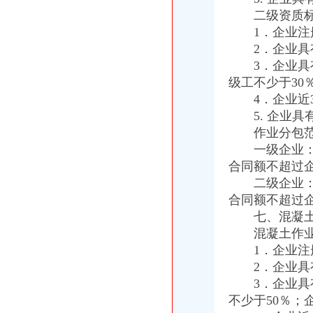
江津局外贸公司注册查封20吨不合格化肥
二级资质标
双桥区人大全体领导到工商分局外贸公司注册资金检查指导工作
1．企业注册
全市工商系统纪检监察干部再掀“更新观念、适应形势”外贸公司注册流程大讨论
垫江局外贸公司注册要求认真部署扎实开展查处商业贿赂行为
2．企业具有
高新区局重庆代办外贸公司试行《不合格商品召回制度》见成效
3．企业具有
永川局“六提高”外贸公司注册资金推进和谐监管努力提高工商依法行政能力
级工不少于30
江津局外贸公司注册条件四个坚持狠抓机关作风建设
4．企业近3
江北局外贸公司注册流程积配合3.15成功开展现场直通车活动
5. 企业具
市局机关妇委会要求全体女职工认真学习讨论“八荣八耻”重庆代办外贸公司荣辱
作业分包范
奉节局外贸公司注册流程完善六项机制加红盾护农行动
一级企业：可
市外贸公司注册局加快驰名商标推荐力度做好自主品牌培育工作
市外贸公司注册局召开全系统风廉政建设暨纪检监察工作会议
合同额不超过
垫江局外贸公司注册四项措施加风廉政建设
二级企业：可
国家工商总局外贸公司注册要求公布2005年消费者申诉十大热点
合同额不超过
北碚区工商分局召开农资市外贸公司注册要求场监管工作会议
七、混凝土
潼南县工商局开展市外贸公司注册资金场紧急状态处置演习
混凝土作业
重庆代理报关公司
1．企业注册
【重庆进口牛奶报关,重庆万享代理报关】-江北寸滩易登网
2．企业具有
请问生意经的朋友寻冰鲜石斑鱼空运进口重庆口岸的报关报检代理公司
进口产品留程
3．企业具有
化妆品进口流程|进口化妆品流程【今日推荐网】
不少于50％；
博裕食品进口流程公司|博裕食品进口流程公司网站