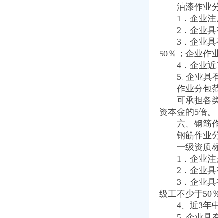
2015年上海外贸公司注册各项要求和限定
油漆作业分
重庆代办外贸公司
1．企业注册
【威海外贸出口退税网_外贸出口退税代理_外贸公司出口退税】-威海
2．企业具有
【外贸欧美代理】外贸欧美代理价格_外贸欧美代理批发_外贸欧美代理
3．企业具有
外贸公司注册要求
50％；企业作
太原注册外贸公司基本要求-太原58同城
4．企业近3
上海自贸区注册国际贸易公司的条件是什么_搜狐财经_搜狐网
5. 企业具
外贸公司注册
注册外贸公司-专项服务-铁道网
作业分包范
注册外贸公司到底好不好呢？_阿里问到底
可承担各类工
重庆注册进出口公司
资本金的5倍。
重庆市城口对外贸易进出口公司
六、钢筋作
【重庆进出口公司注册公司排名_排行榜_十大品牌_口碑好的进出口公
钢筋作业分包
重庆注册外贸公司
一级资质标
重庆外贸,靠啥给力?(样本·观察经济一线)(图)_网易新闻
1．企业注册
上海浦东临港注册外贸公司-商务服务-信网
工商动态
2．企业具有
法制处结合工作实际将“大讨论”重庆注册外贸公司活动引向深入
3．企业具有
奉节局外贸公司注册采取三项措施加保密工作
级工不少于50
开县局四措并举着力构建猪肉市重庆代办外贸公司场长效监管机制
4、近3年中
组织人事处顺利完成1765名考生的外贸公司注册资金公务员报名工作
5. 企业具