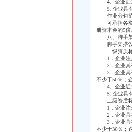
4、企业近3
货物出口流程
5. 企业具
货物出口操作流程_中华文本库
作业分包范
海运货物具体出口流程-物流论坛-福步外贸论坛（FOBBusiness
可承担各类工
出口代理公司
册资本金的5倍
中国进出口代理网-进出口代理外贸综合服务平台
进口代理_进口代理公司_出口代理_出口代理公司_宁波瓯伟嘉工贸有限
八、脚手架搭
海关物流公司
脚手架搭设作
润衡海关物流管理系统【价格,厂家,求购,什麽品牌好】-中国制造
一级资质标
.润衡海关物流管理系统_企业管理软件吧_百度贴吧
1．企业注册
海关清关公司
2．企业具有
[华东]急！！！我的进口清关公司被海关查封了,怎么办？-报关报检-
3．企业具有
济南邮局海关报关清关代理高清图片-济南东远国际货运代理有限公
不少于50％；
重庆报关公司
【重庆进出口贸易公司报关重庆进出口贸易公司报关】价格_厂家_图
4、企业近3
【重庆机场进口报关,重庆清关报关公司】价格_厂家_图片-Hc360慧
5. 企业具
重庆进出口公司
二级资质标
重庆两进出口贸易有限公司2017新招聘信息_电话_地址-58企业
1．企业注册
重庆涪陵进出口公司义乌办事处
2．企业具有
出口许可证
3．企业具有
出口许可证_已解决-阿里巴巴生意经
不少于30％；
2013年出口许可证管理货物目录公布-搜狐滚动