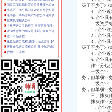
北碚区工商分局召开农资市外贸公司注册要求场监管工作会议
级工不少于50
潼南县工商局开展市外贸公司注册资金场紧急状态处置演习
4、企业近3
重庆代理报关公司
【重庆进口牛奶报关,重庆万享代理报关】-江北寸滩易登网
5. 企业具
请问生意经的朋友寻冰鲜石斑鱼空运进口重庆口岸的报关报检代理公司
二级资质标
进口产品留程
1．企业注册
化妆品进口流程|进口化妆品流程【今日推荐网】
2．企业具有
博裕食品进口流程公司|博裕食品进口流程公司网站
3．企业具有
货物出口流程
级工不少于30
货物出口操作流程_中华文本库
4．企业近3
海运货物具体出口流程-物流论坛-福步外贸论坛（FOBBusiness
出口代理公司
5. 企业具
中国进出口代理网-进出口代理外贸综合服务平台
作业分包范
进口代理_进口代理公司_出口代理_出口代理公司_宁波瓯伟嘉工贸有限
一级企业：可
海关物流公司
务，但单项业
润衡海关物流管理系统【价格,厂家,求购,什麽品牌好】-中国制造
二级企业：可
.润衡海关物流管理系统_企业管理软件吧_百度贴吧
务，但单项业
海关清关公司
三、抹灰作
[华东]急！！！我的进口清关公司被海关查封了,怎么办？-报关报检-
济南邮局海关报关清关代理高清图片-济南东远国际货运代理有限公
抹灰作业分
重庆报关公司
1．企业注册
【重庆进出口贸易公司报关重庆进出口贸易公司报关】价格_厂家_图