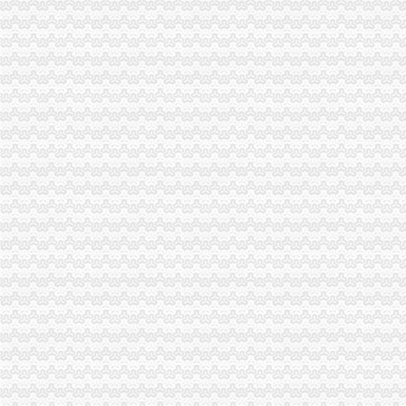
深圳机场海关清关代理找哪家？|诺金报关公司-11经验深圳报关行
重庆报关公司
重庆三方报关有限公司报关员工资待遇（共1人分享）-职业圈
重庆三方报关有限公司--页
重庆进出口公司
重庆玖佰进出口有限公司
重庆蕾碧进出口贸易有限公司
出口许可证
货物出口许可证管理办法-
货物出口许可证管理办法
注册出口贸易公司
2008年注册的深圳市进出口贸易公司转让-家在深圳
注册进出口贸易公司的低注册资金-工商注册-香港瑞丰会计事务所
如何注册外贸公司
宝安注册外贸公司需要多长时间？办理外贸公司工商注册具体流程_深
2017如何注册一个外贸公司
外贸公司注册流程
宁波装饰公司注册流程、注册宁波外贸公司费用_一路发发B2B电子商
【佛山进出口公司注册_进出口公司注册流程_进出口公司注册代理】-
外贸公司注册资金
武汉外贸公司注册【价格,品牌,供应商】-中国制造网,武汉网通知
外贸公司注册的流程