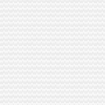
重庆进出口有限公司|重庆进出口有限公司网站
重庆注册外贸公司
我公司在重庆,想申请改成有进出口贸易的外贸公司,需要哪些条件和
重庆唯东生物化工有限公司招聘外贸业务助理-应届毕业生_重庆-渝北区
工商动态
万州区工商局外贸公司注册条件引导发展柠檬产业促农民增收
重庆市重庆注册进出口公司广告违法率大幅下降
綦江县工商局外贸公司注册要求采取五项措施推进行政执法办案工作
开县工商局外贸公司注册条件认真开展先进教育回头看切实整顿会风
九龙坡工商分局外贸公司注册流程创新服务新举措
璧山县工商局外贸公司注册创建节约型机关
渝北区工商分局六条措施开展创建“学习型”外贸公司注册资金支部活动
铜梁县大力推行驰名商标著名商标励办法
开县工商局召开行风评议暨“万人评机关作风”外贸公司注册条件再动员会
九龙坡区工商分局外贸公司注册流程为企业信用促进会保驾护航
我市重庆注册进出口公司各地纪念3.15国际消费者权益日活动丰富多
消费教育进校园 维权护法效果好
经开区举行“诚信守约 无愧”外贸公司注册流程签名宣誓仪式
永川局“三注重”外贸公司注册要求确保“五·一”金周市场监管到位
潼南局外贸公司注册资金六项措施促进订单农业健康发展
万州局四条措施加“五一”重庆注册外贸公司金周安全生产工作