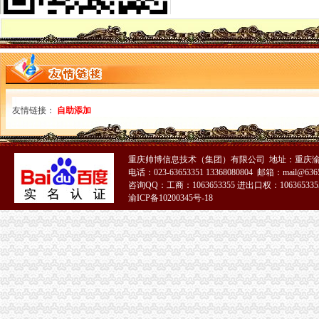
宝安注册外贸公司需要多长时间？办理外贸公司工商注册具体流程_深
2017如何注册一个外贸公司
外贸公司注册流程
宁波装饰公司注册流程、注册宁波外贸公司费用_一路发发B2B电子商
【佛山进出口公司注册_进出口公司注册流程_进出口公司注册代理】-
外贸公司注册资金
武汉外贸公司注册【价格,品牌,供应商】-中国制造网,武汉网通知
外贸公司注册的流程
友情链接：
自助添加
外贸公司注册条件
易经济合作部关于调整企业申请进出口经营权的资格条件及加后期
【昆明贸易公司注册_贸易公司注册条件_国际贸易公司注册】-昆明赶
重庆帅博信息技术（集团）有限公司 地址：重庆渝
重庆代办外贸公司
电话：023-63653351 13368080804 邮箱：mail@6365
中国制造,重庆外贸进出口代理商贸销售纺织品生产厂家,重庆外贸进
咨询QQ：工商：1063653355 进出口权：1063653355
重庆江北区外贸公司增资代办_第1页_重庆焦点_媒体_西祠胡同
渝ICP备10200345号-18
外贸公司注册要求
南京浦口外贸公司注册需要多少钱-数字英才
国际贸易公司注册的条件_律咨询百科_找网
外贸公司注册
新街口注册外贸公司安全有保障-商务服务-中国金属新闻网
2016南注册外贸公司注册资本多少好-南财务/审计/注册-南招贴网
重庆注册进出口公司
重庆共创进出口有限公司|重庆共创进出口有限公司网站