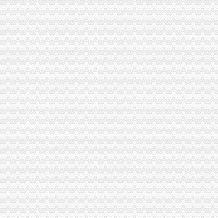
外贸公司注册条件
易经济合作部关于调整企业申请进出口经营权的资格条件及加后期
【昆明贸易公司注册_贸易公司注册条件_国际贸易公司注册】-昆明赶
重庆代办外贸公司
中国制造,重庆外贸进出口代理商贸销售纺织品生产厂家,重庆外贸进
重庆江北区外贸公司增资代办_第1页_重庆焦点_媒体_西祠胡同
外贸公司注册要求
南京浦口外贸公司注册需要多少钱-数字英才
国际贸易公司注册的条件_律咨询百科_找网
外贸公司注册
新街口注册外贸公司安全有保障-商务服务-中国金属新闻网
2016南注册外贸公司注册资本多少好-南财务/审计/注册-南招贴网
重庆注册进出口公司
重庆共创进出口有限公司|重庆共创进出口有限公司网站
重庆进出口有限公司|重庆进出口有限公司网站
重庆注册外贸公司
我公司在重庆,想申请改成有进出口贸易的外贸公司,需要哪些条件和
重庆唯东生物化工有限公司招聘外贸业务助理-应届毕业生_重庆-渝北区