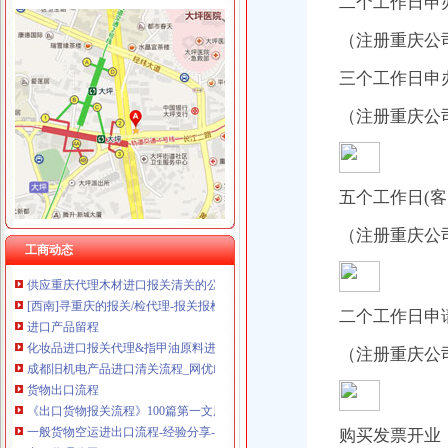
二个工作日申
重庆卿倾商贸有限责任公司 渝江100万 （工商注册）
九龙坡区工商分局外贸公司注册流程为企业信用促进会保驾护航
重庆国洪体育设施有限公司
我市重庆注册进出口公司各地纪念3.15国际消费者权益日活动丰富多
（注册重庆公
重庆星竣贸易有限责任公司 渝中100万 （进出口权）
消费教育进校园 维权护法效果好
重庆海谛升进出口贸易有限公司 渝北100万 （进出口权）
三个工作日申
经开区举行“诚信守约 无愧”外贸公司注册流程签名宣誓仪式
重庆奕欣锦诚商贸有限公司 渝九50万 （工商注册）
永川局“三注重”外贸公司注册要求确保“五·一”金周市场监管到位
重庆信同广告有限公司 渝沙50万 （工商注册）
（注册重庆公
潼南局外贸公司注册资金六项措施促进订单农业健康发展
重庆三虹房地产营销策划有限公司
万州局四条措施加“五一”重庆注册外贸公司金周安全生产工作
重庆宝鹰汽车销售有限公司
国家工商总局外贸公司注册流程钟攸平副局长来渝检查工作
万州局重庆代办外贸公司扎实推进合同格式条款备案管理
五个工作日(
北碚局外贸公司注册加大力度切实规范户外广告发布行为
城口县工商局注册窗口连续获“流动红旗”外贸公司注册流程窗口称号
（注册重庆公
重庆代理报关公司
工商动态
供应重庆代理木材进口报关清关的公司
[西南]寻重庆的报关/检代理-报关报检-福步外贸论坛（FOBBusiness
进口产品留程
二个工作日申
化妆品进口报关代理&指甲油原料进口代理报关&化工产品进口报关流
成都旧机电产品进口清关流程_网优fengj.com
（注册重庆公
货物出口流程
《出口货物报关流程》100篇第一文库网
一般货物空运进出口流程-经验分享-中国物流人论坛锦程物流网BBS
购买发票开业
出口代理公司