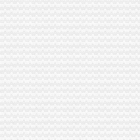
国家工商总局外贸公司注册流程钟攸平副局长来渝检查工作
万州局重庆代办外贸公司扎实推进合同格式条款备案管理
北碚局外贸公司注册加大力度切实规范户外广告发布行为
城口县工商局注册窗口连续获“流动红旗”外贸公司注册流程窗口称号
重庆代理报关公司
供应重庆代理木材进口报关清关的公司
[西南]寻重庆的报关/检代理-报关报检-福步外贸论坛（FOBBusiness
进口产品留程
化妆品进口报关代理&指甲油原料进口代理报关&化工产品进口报关流
成都旧机电产品进口清关流程_网优fengj.com
货物出口流程
《出口货物报关流程》100篇第一文库网
一般货物空运进出口流程-经验分享-中国物流人论坛锦程物流网BBS
出口代理公司
中国进出口代理网-进出口代理外贸综合服务平台
进口代理_进口代理公司_出口代理_出口代理公司_宁波瓯伟嘉工贸有限
海关物流公司
海关服务促外贸利好富家水运外贸物流公司诞生_网易财经
海拉尔海关关于天津畅通物流有限公司逾期未领取保证金相关况的公
海关清关公司
越南铁矿石_越南铁矿石进口清关服务、上海进口清关公司、海关推荐