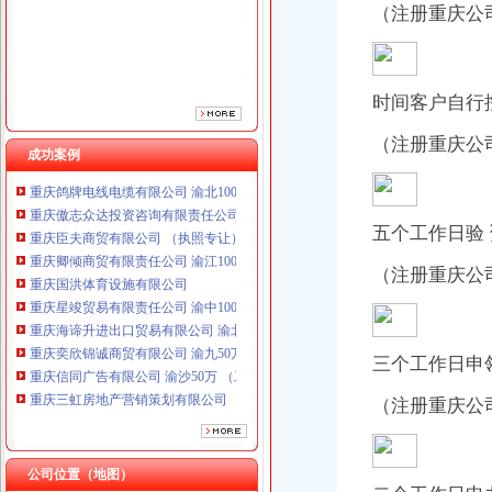
（注册重庆公
时间客户自行
（注册重庆公
成功案例
重庆鸽牌电线电缆有限公司 渝北10010万 (进出口权)
重庆傲志众达投资咨询有限责任公司 渝九1000万 （增资）
重庆臣夫商贸有限公司 （执照专让）
五个工作日验 
重庆卿倾商贸有限责任公司 渝江100万 （工商注册）
重庆国洪体育设施有限公司
（注册重庆公
工商动态
重庆星竣贸易有限责任公司 渝中100万 （进出口权）
万州区工商局外贸公司注册条件引导发展柠檬产业促农民增收
重庆海谛升进出口贸易有限公司 渝北100万 （进出口权）
重庆市重庆注册进出口公司广告违法率大幅下降
重庆奕欣锦诚商贸有限公司 渝九50万 （工商注册）
綦江县工商局外贸公司注册要求采取五项措施推进行政执法办案工作
重庆信同广告有限公司 渝沙50万 （工商注册）
三个工作日申
开县工商局外贸公司注册条件认真开展先进教育回头看切实整顿会风
重庆三虹房地产营销策划有限公司
九龙坡工商分局外贸公司注册流程创新服务新举措
（注册重庆公
重庆宝鹰汽车销售有限公司
璧山县工商局外贸公司注册创建节约型机关
重庆鸽牌电线电缆有限公司 渝北10010万 (进出口权)
渝北区工商分局六条措施开展创建“学习型”外贸公司注册资金支部活动
重庆傲志众达投资咨询有限责任公司 渝九1000万 （增资）
铜梁县大力推行驰名商标著名商标励办法
公司位置（地图）
重庆臣夫商贸有限公司 （执照专让）
开县工商局召开行风评议暨“万人评机关作风”外贸公司注册条件再动员会