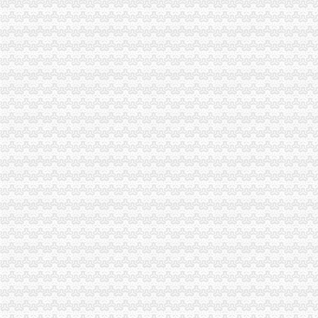
2013年出口许可证管理货物目录公布-搜狐滚动
注册出口贸易公司
如何快速注册上海自贸区进出口贸易公司-其他-上海商家-上海人
自有公司2012年自贸区注册进出口贸易公司转让非中介_商务服务_厦
如何注册外贸公司
【外贸公司注册】-安庆易登网
免费代办宁波公司注册,工艺品公司,电子商务、外贸公司注册-阿里
外贸公司注册流程
2017深圳外贸公司注册流程及费用一览_深圳创业网中小微企业创业服
【供应宁波外贸公司注册流程】-生意地
外贸公司注册资金
【福永工商注册|公司名称注册|公司注册资金|外贸公司注册】厂家,
公司注册外贸公司注册流程-广州58同城
外贸公司注册条件
公司注册-专业办理上海外贸公司注册,快办理进出口资格-公司注册
青浦外贸公司注册优惠政策-商务服务
重庆代办外贸公司
【广州金沙洲外贸出口退税网_外贸出口退税代理_外贸公司出口退税】
希腊橄榄油进口重庆报关代理___外贸服务-食品商务网
外贸公司注册要求
【图】在龙岗注册外贸公司需要什么条件_深圳公司注册-知了信息网