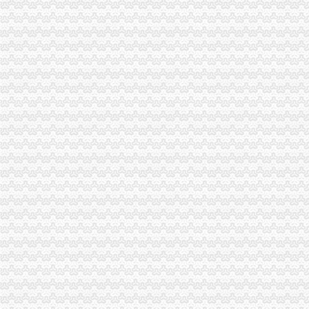
公司注册-专业办理上海外贸公司注册,快办理进出口资格-公司注册
青浦外贸公司注册优惠政策-商务服务
重庆代办外贸公司
【广州金沙洲外贸出口退税网_外贸出口退税代理_外贸公司出口退税】
希腊橄榄油进口重庆报关代理___外贸服务-食品商务网
外贸公司注册要求
【图】在龙岗注册外贸公司需要什么条件_深圳公司注册-知了信息网
开外贸公司的注册流程和需要的获得的许可证?-知乎
外贸公司注册
外资公司注册--内资外贸公司注册之三：代理外贸公司注册
外贸公司注册_注册公司_上海注册公司_上海公司注册_上海誉胜企业咨
重庆注册进出口公司
重庆市尚械进出口贸易有限公司
重庆掌纹进出口贸易有限公司商铺资质
重庆注册外贸公司
注册外贸外商投资注册香港公司-爱喇叭网
商标注册_重庆大田商标代理有限公司服务列表_一品威客网
工商动态
忠县工商局深入开展城市外贸公司注册要求环境集中整
南川工商局外贸公司注册条件个协大力培育发展农村经纪人
九龙坡区企业信用促进会召开上半年工作会