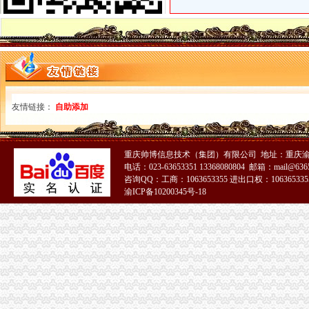
【重庆进口牛肉报关公司电话,重庆报关电话】价格,厂家,商检报关
重庆万享报关有限公司重庆报关电话-直辖市重庆报关服
重庆进出口公司
请推荐重庆有实力的进出口贸易公司_重庆汽车论坛_XCAR爱卡汽车俱
重庆江沙进出口公司,重庆市沙坪坝区天星桥
出口许可证
出口许可证_已解决-阿里巴巴生意经
友情链接：
自助添加
2013年出口许可证管理货物目录公布-搜狐滚动
注册出口贸易公司
如何快速注册上海自贸区进出口贸易公司-其他-上海商家-上海人
重庆帅博信息技术（集团）有限公司 地址：重庆渝
自有公司2012年自贸区注册进出口贸易公司转让非中介_商务服务_厦
电话：023-63653351 13368080804 邮箱：mail@6365
如何注册外贸公司
咨询QQ：工商：1063653355 进出口权：1063653355
【外贸公司注册】-安庆易登网
渝ICP备10200345号-18
免费代办宁波公司注册,工艺品公司,电子商务、外贸公司注册-阿里
外贸公司注册流程
2017深圳外贸公司注册流程及费用一览_深圳创业网中小微企业创业服
【供应宁波外贸公司注册流程】-生意地
外贸公司注册资金
【福永工商注册|公司名称注册|公司注册资金|外贸公司注册】厂家,
公司注册外贸公司注册流程-广州58同城
外贸公司注册条件