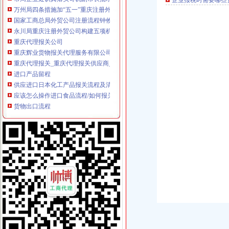
企业报税时需要哪些
万州局四条措施加“五一”重庆注册外贸公司金周安全生产工作
国家工商总局外贸公司注册流程钟攸平副局长来渝检查工作
永川局重庆注册外贸公司构建五项机制加新闻宣报道工作
重庆代理报关公司
重庆辉业货物报关代理服务有限公司第一分公司_【信用信息_诉讼信息
重庆代理报关_重庆代理报关供应商_重庆代理报关供应信息
进口产品留程
供应进口日本化工产品报关流程及清关代理-行业汇-机电在线
应该怎么操作进口食品流程/如何报关【今日推荐网-深圳进出口代理】
货物出口流程
【深圳保税区返修出口货物流程,一站式服务】价格,厂家,仓储业-
国际海运拼箱货物出口流程是什么
出口代理公司
昆山进出口代理公司
【进出口代理公司】-生意地
海关物流公司
武汉海关物流信息系统上线一工作日减为4小时_大楚网_腾讯网
武汉海关物流信息系统上线运行--武汉新洲门户网站
海关清关公司
食品进口海关办报关清关报检公司价格|食品进口海关办报关清关报检公
英国清关英国本地清关公司英国扣货海关清关【今日推荐网-深圳物流
重庆报关公司