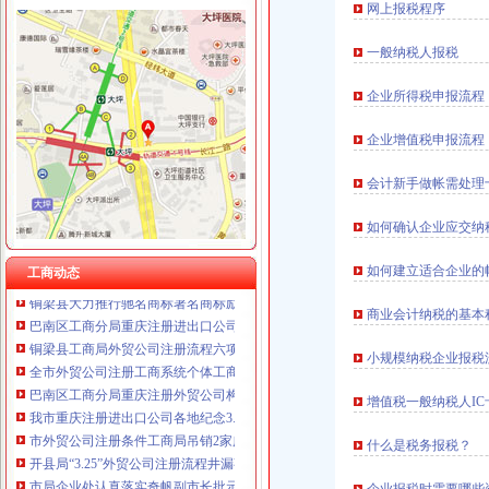
网上报税程序
一般纳税人报税
工商动态
企业所得税申报流程
忠县工商局深入开展城市外贸公司注册要求环境集中整
南川工商局外贸公司注册条件个协大力培育发展农村经纪人
企业增值税申报流程
九龙坡区企业信用促进会召开上半年工作会
巴南区工商分局四项措施从严监管猪肉市外贸公司注册要求场
会计新手做帐需处理
市重庆注册进出口公司工商局牵头开展整顿规范盐业市场次序
梁平县工商局重庆代办外贸公司五项制度落实整改提高阶段工作
如何确认企业应交纳
巴南区工商分局重庆注册进出口公司三个结合落实增收节支
垫江县工商局“五个到位”外贸公司注册资金抓纠风和政风行风评议工作
如何建立适合企业的
工商动态
铜梁县大力推行驰名商标著名商标励办法
巴南区工商分局重庆注册进出口公司开展纠风和政风行风评议工作
商业会计纳税的基本
铜梁县工商局外贸公司注册流程六项措施加水路运输行业监管工作
全市外贸公司注册工商系统个体工商户信用信息录入建库工作接近尾声
小规模纳税企业报税
巴南区工商分局重庆注册外贸公司构筑联合查处防线
我市重庆注册进出口公司各地纪念3.15国际消费者权益日活动丰富多
增值税一般纳税人I
市外贸公司注册条件工商局吊销2家广告代理公司营业执照
开县局“3.25”外贸公司注册流程井漏事故个体工商户理赔任务全面完成
什么是税务报税？
市局企业处认真落实奇帆副市长批示 以实际行动支持“烂尾楼”重庆代办外贸公