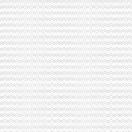
应该怎么操作进口食品流程/如何报关【今日推荐网-深圳进出口代理】
货物出口流程
【深圳保税区返修出口货物流程,一站式服务】价格,厂家,仓储业-
国际海运拼箱货物出口流程是什么
出口代理公司
昆山进出口代理公司
【进出口代理公司】-生意地
海关物流公司
武汉海关物流信息系统上线一工作日减为4小时_大楚网_腾讯网
武汉海关物流信息系统上线运行--武汉新洲门户网站
海关清关公司
食品进口海关办报关清关报检公司价格|食品进口海关办报关清关报检公
英国清关英国本地清关公司英国扣货海关清关【今日推荐网-深圳物流
重庆报关公司
【重庆进口牛肉报关公司电话,重庆报关电话】价格,厂家,商检报关
重庆万享报关有限公司重庆报关电话-直辖市重庆报关服
重庆进出口公司
请推荐重庆有实力的进出口贸易公司_重庆汽车论坛_XCAR爱卡汽车俱
重庆江沙进出口公司,重庆市沙坪坝区天星桥
出口许可证
出口许可证_已解决-阿里巴巴生意经