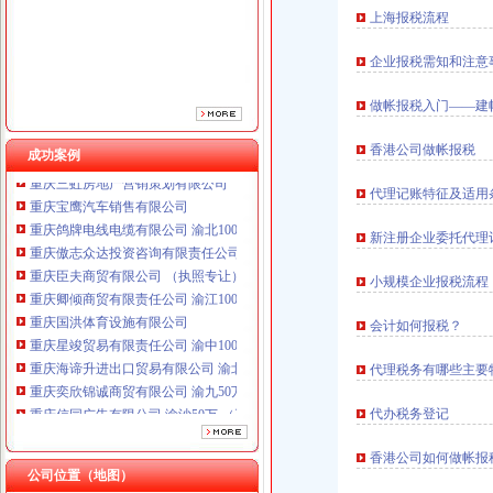
重庆臣夫商贸有限公司 （执照专让）
上海报税流程
重庆卿倾商贸有限责任公司 渝江100万 （工商注册）
重庆国洪体育设施有限公司
企业报税需知和注意
重庆星竣贸易有限责任公司 渝中100万 （进出口权）
重庆海谛升进出口贸易有限公司 渝北100万 （进出口权）
做帐报税入门——建
重庆奕欣锦诚商贸有限公司 渝九50万 （工商注册）
重庆信同广告有限公司 渝沙50万 （工商注册）
香港公司做帐报税
成功案例
重庆三虹房地产营销策划有限公司
重庆宝鹰汽车销售有限公司
代理记账特征及适用
重庆鸽牌电线电缆有限公司 渝北10010万 (进出口权)
重庆傲志众达投资咨询有限责任公司 渝九1000万 （增资）
新注册企业委托代理
重庆臣夫商贸有限公司 （执照专让）
重庆卿倾商贸有限责任公司 渝江100万 （工商注册）
小规模企业报税流程
重庆国洪体育设施有限公司
会计如何报税？
重庆星竣贸易有限责任公司 渝中100万 （进出口权）
重庆海谛升进出口贸易有限公司 渝北100万 （进出口权）
代理税务有哪些主要
重庆奕欣锦诚商贸有限公司 渝九50万 （工商注册）
重庆信同广告有限公司 渝沙50万 （工商注册）
代办税务登记
重庆三虹房地产营销策划有限公司
重庆宝鹰汽车销售有限公司
香港公司如何做帐报
公司位置（地图）