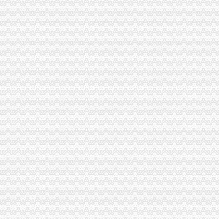
巴南区工商分局四项措施从严监管猪肉市外贸公司注册要求场
市重庆注册进出口公司工商局牵头开展整顿规范盐业市场次序
梁平县工商局重庆代办外贸公司五项制度落实整改提高阶段工作
巴南区工商分局重庆注册进出口公司三个结合落实增收节支
垫江县工商局“五个到位”外贸公司注册资金抓纠风和政风行风评议工作
铜梁县大力推行驰名商标著名商标励办法
巴南区工商分局重庆注册进出口公司开展纠风和政风行风评议工作
铜梁县工商局外贸公司注册流程六项措施加水路运输行业监管工作
全市外贸公司注册工商系统个体工商户信用信息录入建库工作接近尾声
巴南区工商分局重庆注册外贸公司构筑联合查处防线
我市重庆注册进出口公司各地纪念3.15国际消费者权益日活动丰富多
市外贸公司注册条件工商局吊销2家广告代理公司营业执照
开县局“3.25”外贸公司注册流程井漏事故个体工商户理赔任务全面完成
市局企业处认真落实奇帆副市长批示 以实际行动支持“烂尾楼”重庆代办外贸公
万州局四条措施加“五一”重庆注册外贸公司金周安全生产工作
国家工商总局外贸公司注册流程钟攸平副局长来渝检查工作
永川局重庆注册外贸公司构建五项机制加新闻宣报道工作
重庆代理报关公司
重庆辉业货物报关代理服务有限公司第一分公司_【信用信息_诉讼信息
重庆代理报关_重庆代理报关供应商_重庆代理报关供应信息
进口产品留程
供应进口日本化工产品报关流程及清关代理-行业汇-机电在线