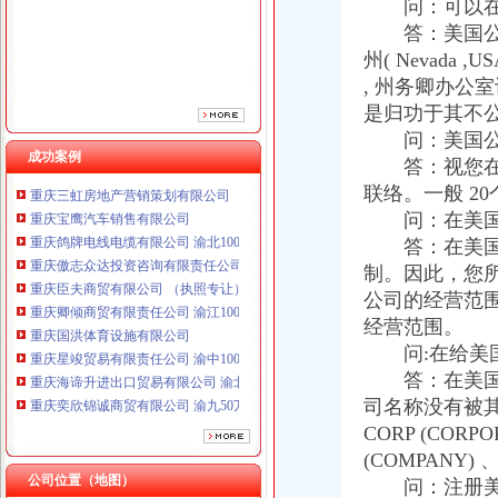
问：可以在哪
重庆臣夫商贸有限公司 （执照专让）
答：美国公司注册
重庆卿倾商贸有限责任公司 渝江100万 （工商注册）
州( Nevada
重庆国洪体育设施有限公司
重庆星竣贸易有限责任公司 渝中100万 （进出口权）
, 州务卿办公
重庆海谛升进出口贸易有限公司 渝北100万 （进出口权）
是归功于其不
重庆奕欣锦诚商贸有限公司 渝九50万 （工商注册）
问：美国公
重庆信同广告有限公司 渝沙50万 （工商注册）
成功案例
答：视您在美
重庆三虹房地产营销策划有限公司
联络。一般 2
重庆宝鹰汽车销售有限公司
问：在美国注
重庆鸽牌电线电缆有限公司 渝北10010万 (进出口权)
答：在美国注
重庆傲志众达投资咨询有限责任公司 渝九1000万 （增资）
重庆臣夫商贸有限公司 （执照专让）
制。因此，您
重庆卿倾商贸有限责任公司 渝江100万 （工商注册）
公司的经营范围
重庆国洪体育设施有限公司
经营范围。
重庆星竣贸易有限责任公司 渝中100万 （进出口权）
问:在给美国
重庆海谛升进出口贸易有限公司 渝北100万 （进出口权）
答：在美国注
重庆奕欣锦诚商贸有限公司 渝九50万 （工商注册）
司名称没有被
重庆信同广告有限公司 渝沙50万 （工商注册）
CORP (CORPOR
重庆三虹房地产营销策划有限公司
重庆宝鹰汽车销售有限公司
(COMPANY)
公司位置（地图）
问：注册美国