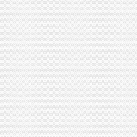
易经济合作部关于调整企业申请进出口经营权的资格条件及加后期
【昆明贸易公司注册_贸易公司注册条件_国际贸易公司注册】-昆明赶
重庆代办外贸公司
中国制造,重庆外贸进出口代理商贸销售纺织品生产厂家,重庆外贸进
重庆江北区外贸公司增资代办_第1页_重庆焦点_媒体_西祠胡同
外贸公司注册要求
南京浦口外贸公司注册需要多少钱-数字英才
国际贸易公司注册的条件_律咨询百科_找网
外贸公司注册
新街口注册外贸公司安全有保障-商务服务-中国金属新闻网
2016南注册外贸公司注册资本多少好-南财务/审计/注册-南招贴网
重庆注册进出口公司
重庆共创进出口有限公司|重庆共创进出口有限公司网站
重庆进出口有限公司|重庆进出口有限公司网站
重庆注册外贸公司
我公司在重庆,想申请改成有进出口贸易的外贸公司,需要哪些条件和
重庆唯东生物化工有限公司招聘外贸业务助理-应届毕业生_重庆-渝北区
工商动态
万州区工商局外贸公司注册条件引导发展柠檬产业促农民增收
重庆市重庆注册进出口公司广告违法率大幅下降
綦江县工商局外贸公司注册要求采取五项措施推进行政执法办案工作