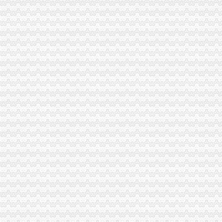
深圳市食品进口报关代理公司,进口食品清关公司,食品进口流程,
进口日本母婴产品流程税率,进口日本母婴产品流程税率资讯-高顿资
货物出口流程
《出口货物报关流程》100篇第一文库网
一般货物空运进出口流程-经验分享-中国物流人论坛锦程物流网BBS
出口代理公司
中国进出口代理网-进出口代理外贸综合服务平台
进口代理_进口代理公司_出口代理_出口代理公司_宁波瓯伟嘉工贸有限
海关物流公司
海关服务促外贸利好富家水运外贸物流公司诞生_网易财经
海拉尔海关关于天津畅通物流有限公司逾期未领取保证金相关况的公
海关清关公司
越南铁矿石_越南铁矿石进口清关服务、上海进口清关公司、海关推荐
深圳机场海关清关代理找哪家？|诺金报关公司-11经验深圳报关行
重庆报关公司
重庆三方报关有限公司报关员工资待遇（共1人分享）-职业圈
重庆三方报关有限公司--页
重庆进出口公司
重庆玖佰进出口有限公司
重庆蕾碧进出口贸易有限公司
出口许可证
货物出口许可证管理办法-