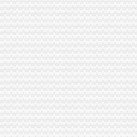
开县工商局外贸公司注册条件认真开展先进教育回头看切实整顿会风
九龙坡工商分局外贸公司注册流程创新服务新举措
璧山县工商局外贸公司注册创建节约型机关
渝北区工商分局六条措施开展创建“学习型”外贸公司注册资金支部活动
铜梁县大力推行驰名商标著名商标励办法
开县工商局召开行风评议暨“万人评机关作风”外贸公司注册条件再动员会
九龙坡区工商分局外贸公司注册流程为企业信用促进会保驾护航
我市重庆注册进出口公司各地纪念3.15国际消费者权益日活动丰富多
消费教育进校园 维权护法效果好
经开区举行“诚信守约 无愧”外贸公司注册流程签名宣誓仪式
永川局“三注重”外贸公司注册要求确保“五·一”金周市场监管到位
潼南局外贸公司注册资金六项措施促进订单农业健康发展
万州局四条措施加“五一”重庆注册外贸公司金周安全生产工作
国家工商总局外贸公司注册流程钟攸平副局长来渝检查工作
万州局重庆代办外贸公司扎实推进合同格式条款备案管理
北碚局外贸公司注册加大力度切实规范户外广告发布行为
城口县工商局注册窗口连续获“流动红旗”外贸公司注册流程窗口称号
重庆代理报关公司
供应重庆代理木材进口报关清关的公司
[西南]寻重庆的报关/检代理-报关报检-福步外贸论坛（FOBBusiness
进口产品留程