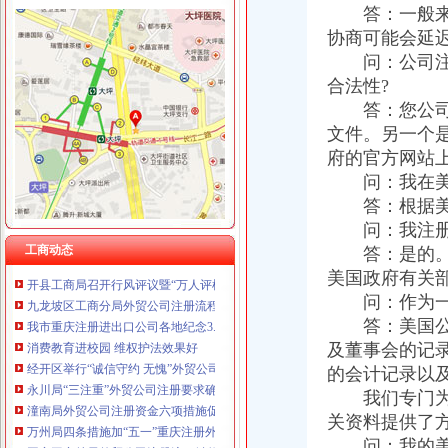
答：一般来讲
协商可能会延
问：公司注册
工商动态
合法性?
万州区工商局外贸公司注册条件引导发展柠檬产业促农民增收
答：您公司的
重庆市重庆注册进出口公司广告违法率大幅下降
文件。另一个
綦江县工商局外贸公司注册要求采取五项措施推进行政执法办案工作
府的官方网站
开县工商局外贸公司注册条件认真开展先进教育回头看切实整顿会风
问：我在美国
九龙坡工商分局外贸公司注册流程创新服务新举措
答：根据美国
璧山县工商局外贸公司注册创建节约型机关
渝北区工商分局六条措施开展创建“学习型”外贸公司注册资金支部活动
问：我注册的
铜梁县大力推行驰名商标著名商标励办法
工商动态
答：是的。作
开县工商局召开行风评议暨“万人评机关作风”外贸公司注册条件再动员会
美国政府有关
九龙坡区工商分局外贸公司注册流程为企业信用促进会保驾护航
问：作为一个
我市重庆注册进出口公司各地纪念3.15国际消费者权益日活动丰富多
答：美国公司
消费教育进校园 维权护法效果好
及董事会的记
经开区举行“诚信守约 无愧”外贸公司注册流程签名宣誓仪式
的会计记录以
永川局“三注重”外贸公司注册要求确保“五·一”金周市场监管到位
潼南局外贸公司注册资金六项措施促进订单农业健康发展
我们专门为您
万州局四条措施加“五一”重庆注册外贸公司金周安全生产工作
关资料提供了
国家工商总局外贸公司注册流程钟攸平副局长来渝检查工作
问：我的美国