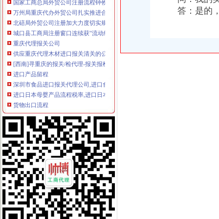
万州局重庆代办外贸公司扎实推进合同格式条款备案管理
答：是的，美
北碚局外贸公司注册加大力度切实规范户外广告发布行为
城口县工商局注册窗口连续获“流动红旗”外贸公司注册流程窗口称号
重庆代理报关公司
供应重庆代理木材进口报关清关的公司
[西南]寻重庆的报关/检代理-报关报检-福步外贸论坛（FOBBusiness
进口产品留程
深圳市食品进口报关代理公司,进口食品清关公司,食品进口流程,
进口日本母婴产品流程税率,进口日本母婴产品流程税率资讯-高顿资
货物出口流程
《出口货物报关流程》100篇第一文库网
一般货物空运进出口流程-经验分享-中国物流人论坛锦程物流网BBS
出口代理公司
中国进出口代理网-进出口代理外贸综合服务平台
进口代理_进口代理公司_出口代理_出口代理公司_宁波瓯伟嘉工贸有限
海关物流公司
海关服务促外贸利好富家水运外贸物流公司诞生_网易财经
海拉尔海关关于天津畅通物流有限公司逾期未领取保证金相关况的公
海关清关公司
越南铁矿石_越南铁矿石进口清关服务、上海进口清关公司、海关推荐
深圳机场海关清关代理找哪家？|诺金报关公司-11经验深圳报关行