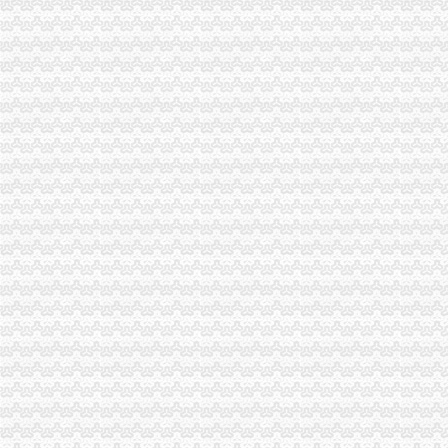
货物出口许可证管理办法
注册出口贸易公司
2008年注册的深圳市进出口贸易公司转让-家在深圳
注册进出口贸易公司的低注册资金-工商注册-香港瑞丰会计事务所
如何注册外贸公司
[怎么样才可以注册外贸公司]_链天下_善良工作室--计算机网络,网络
如何在深圳注册香港外贸公司-常见问题-香港安诚商务有限公司
外贸公司注册流程
深圳在香港注册外贸公司流程及费用?-香港公司注册处-注册香港公司
外贸业务操作流程,在杭州注册香港公司有什么优惠服务-杭州58同城
外贸公司注册资金
武汉外贸公司注册【价格,品牌,供应商】-中国制造网,武汉网通知
外贸公司注册的流程
外贸公司注册条件
易经济合作部关于调整企业申请进出口经营权的资格条件及加后期
【昆明贸易公司注册_贸易公司注册条件_国际贸易公司注册】-昆明赶
重庆代办外贸公司
中国制造,重庆外贸进出口代理商贸销售纺织品生产厂家,重庆外贸进
重庆江北区外贸公司增资代办_第1页_重庆焦点_媒体_西祠胡同
外贸公司注册要求
南京浦口外贸公司注册需要多少钱-数字英才