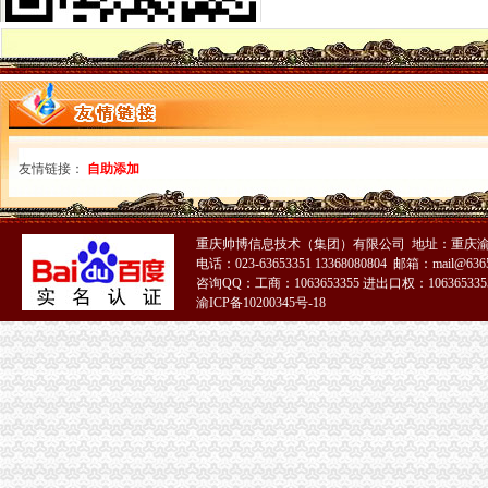
重庆报关公司
重庆三方报关有限公司报关员工资待遇（共1人分享）-职业圈
重庆三方报关有限公司--页
重庆进出口公司
重庆玖佰进出口有限公司
重庆蕾碧进出口贸易有限公司
出口许可证
货物出口许可证管理办法-
友情链接：
自助添加
货物出口许可证管理办法
注册出口贸易公司
2008年注册的深圳市进出口贸易公司转让-家在深圳
重庆帅博信息技术（集团）有限公司 地址：重庆渝
注册进出口贸易公司的低注册资金-工商注册-香港瑞丰会计事务所
电话：023-63653351 13368080804 邮箱：mail@6365
如何注册外贸公司
咨询QQ：工商：1063653355 进出口权：1063653355
[怎么样才可以注册外贸公司]_链天下_善良工作室--计算机网络,网络
渝ICP备10200345号-18
如何在深圳注册香港外贸公司-常见问题-香港安诚商务有限公司
外贸公司注册流程
深圳在香港注册外贸公司流程及费用?-香港公司注册处-注册香港公司
外贸业务操作流程,在杭州注册香港公司有什么优惠服务-杭州58同城
外贸公司注册资金
武汉外贸公司注册【价格,品牌,供应商】-中国制造网,武汉网通知
外贸公司注册的流程
外贸公司注册条件