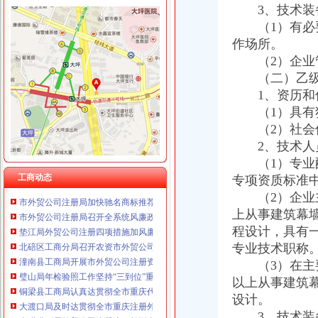
3、技术装
（1）有必要
作场所。
（2）企业管
工商动态
（二）乙
奉节局外贸公司注册采取三项措施加保密工作
1、资历和
组织人事处顺利完成1765名考生的外贸公司注册资金公务员报名工作
（1）具有独
江津局外贸公司注册查封20吨不合格化肥
（2）社会信
永川局“六提高”外贸公司注册资金推进和谐监管努力提高工商依法行政能力
2、技术人
江北局外贸公司注册流程积配合3.15成功开展现场直通车活动
市局机关妇委会要求全体女职工认真学习讨论“八荣八耻”重庆代办外贸公司荣辱
（1）专业配
奉节局外贸公司注册流程完善六项机制加红盾护农行动
工商动态
专项资质标准中
市外贸公司注册局加快驰名商标推荐力度做好自主品牌培育工作
（2）企业主
市外贸公司注册局召开全系统风廉政建设暨纪检监察工作会议
上从事建筑幕
垫江局外贸公司注册四项措施加风廉政建设
程设计，具有
北碚区工商分局召开农资市外贸公司注册要求场监管工作会议
专业技术职称
潼南县工商局开展市外贸公司注册资金场紧急状态处置演习
（3）在主要
璧山局年检验照工作坚持“三到位”重庆注册外贸公司、“三公开”
铜梁县工商局认真达贯彻全市重庆代办外贸公司工商工作会议精
以上从事建筑
大渡口局及时达贯彻全市重庆注册外贸公司工商行政管理工作会议精
设计。
李晞朦副局外贸公司注册流程长到南岸区工商分局指导工作
3、技术装