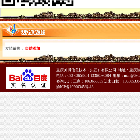
济南邮局海关报关清关代理高清图片-济南东远国际货运代理有限公
重庆报关公司
【重庆进出口贸易公司报关重庆进出口贸易公司报关】价格_厂家_图
【重庆机场进口报关,重庆清关报关公司】价格_厂家_图片-Hc360慧
重庆进出口公司
重庆涪陵进出口公司义乌办事处
重庆商社进出口贸易有限公司
出口许可证
友情链接：
自助添加
出口许可证_已解决-阿里巴巴生意经
2013年出口许可证管理货物目录公布-搜狐滚动
注册出口贸易公司
重庆帅博信息技术（集团）有限公司 地址：重庆渝
[01-30]外资如何注册进出口贸易有限公司_上班一族_厦门小鱼社区_厦
电话：023-63653351 13368080804 邮箱：mail@6365
北京进出口贸易公司注册【今日推荐网-北京商业服务其它】
咨询QQ：工商：1063653355 进出口权：1063653355
如何注册外贸公司
渝ICP备10200345号-18
上海注册外贸公司,求公司名称-起名取名-猪八戒网
注册外贸公司,银行开户QQ-家在深圳
外贸公司注册流程
注册深圳内资外贸公司流程和费用-深圳58同城
哪个老兄熟悉在青岛或者保税区注册外贸的公司的流程？-青青岛社区
外贸公司注册资金
如何成立一家外贸公司？低注册资本需要多少资金？-阿里巴巴行业
帮助你从零开办一家外贸公司,只收注册资金的3%代理服务费-杭州求