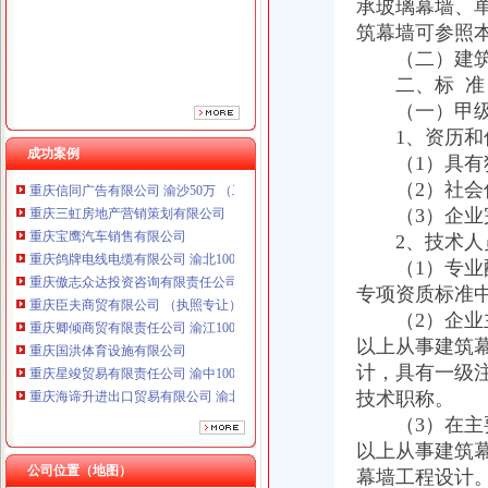
承玻璃幕墙、
重庆傲志众达投资咨询有限责任公司 渝九1000万 （增资）
筑幕墙可参照
重庆臣夫商贸有限公司 （执照专让）
（二）建筑幕
重庆卿倾商贸有限责任公司 渝江100万 （工商注册）
重庆国洪体育设施有限公司
二、标 准
重庆星竣贸易有限责任公司 渝中100万 （进出口权）
（一）甲
重庆海谛升进出口贸易有限公司 渝北100万 （进出口权）
1、资历和
重庆奕欣锦诚商贸有限公司 渝九50万 （工商注册）
成功案例
（1）具有独
重庆信同广告有限公司 渝沙50万 （工商注册）
（2）社会信
重庆三虹房地产营销策划有限公司
（3）企业完
重庆宝鹰汽车销售有限公司
2、技术人
重庆鸽牌电线电缆有限公司 渝北10010万 (进出口权)
重庆傲志众达投资咨询有限责任公司 渝九1000万 （增资）
（1）专业配
重庆臣夫商贸有限公司 （执照专让）
专项资质标准中
重庆卿倾商贸有限责任公司 渝江100万 （工商注册）
（2）企业主
重庆国洪体育设施有限公司
以上从事建筑
重庆星竣贸易有限责任公司 渝中100万 （进出口权）
计，具有一级
重庆海谛升进出口贸易有限公司 渝北100万 （进出口权）
技术职称。
重庆奕欣锦诚商贸有限公司 渝九50万 （工商注册）
（3）在主要
重庆信同广告有限公司 渝沙50万 （工商注册）
重庆三虹房地产营销策划有限公司
以上从事建筑
重庆宝鹰汽车销售有限公司
公司位置（地图）
幕墙工程设计