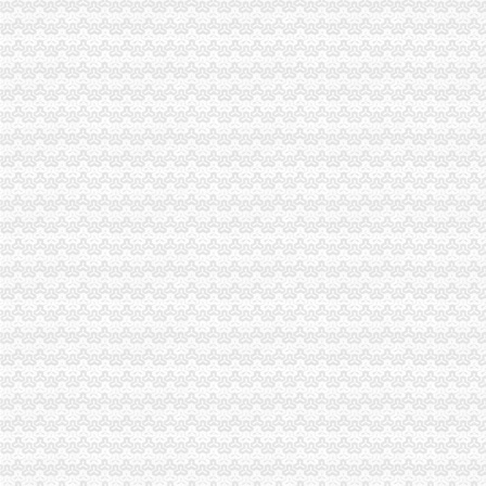
进口产品留程
博裕食品进口流程公司|博裕食品进口流程公司网站
深圳食品进口报关公司食品标签备案食品报关流程食品报关资料进口
货物出口流程
货物出口操作流程_中华文本库
大件货物出口运输的一些相关流程介绍|行业资讯|宝寰集装箱运输公司
出口代理公司
青岛出口代理公司,纯代理无自营
昆山进出口代理公司
海关物流公司
润衡海关物流管理系统【价格,厂家,求购,什麽品牌好】-中国制造
.润衡海关物流管理系统_企业管理软件吧_百度贴吧
海关清关公司
[华东]急！！！我的进口清关公司被海关查封了,怎么办？-报关报检-
济南邮局海关报关清关代理高清图片-济南东远国际货运代理有限公
重庆报关公司
【重庆进出口贸易公司报关重庆进出口贸易公司报关】价格_厂家_图
【重庆机场进口报关,重庆清关报关公司】价格_厂家_图片-Hc360慧
重庆进出口公司
重庆涪陵进出口公司义乌办事处
重庆商社进出口贸易有限公司
出口许可证