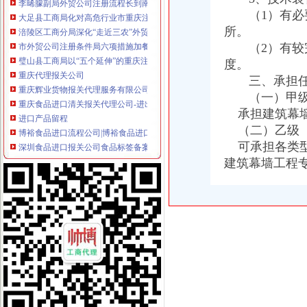
大足县工商局化对高危行业市重庆注册进出口公司场主体监督管理
（1）有必要
涪陵区工商分局深化“走近三农”外贸公司注册流程活动
所。
市外贸公司注册条件局六项措施加餐饮业纸巾监管
（2）有较完
璧山县工商局以“五个延伸”的重庆注册外贸公司思路安排明年工作
度。
重庆代理报关公司
重庆辉业货物报关代理服务有限公司第一分公司_【信用信息_诉讼信息
三、承担任
重庆食品进口清关报关代理公司-进出口交流-中国物流人论坛锦程物
（一）甲
进口产品留程
承担建筑幕墙
博裕食品进口流程公司|博裕食品进口流程公司网站
（二）乙级
深圳食品进口报关公司食品标签备案食品报关流程食品报关资料进口
可承担各类型幕
货物出口流程
建筑幕墙工程
货物出口操作流程_中华文本库
大件货物出口运输的一些相关流程介绍|行业资讯|宝寰集装箱运输公司
出口代理公司
青岛出口代理公司,纯代理无自营
昆山进出口代理公司
海关物流公司
润衡海关物流管理系统【价格,厂家,求购,什麽品牌好】-中国制造
.润衡海关物流管理系统_企业管理软件吧_百度贴吧
海关清关公司
[华东]急！！！我的进口清关公司被海关查封了,怎么办？-报关报检-