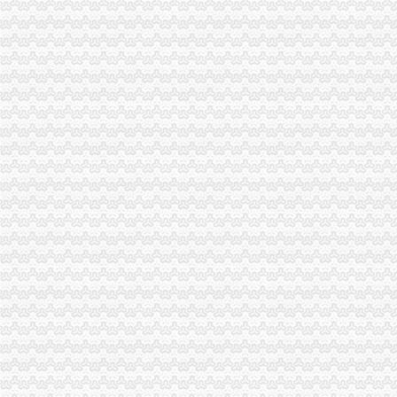
江津局外贸公司注册查封20吨不合格化肥
永川局“六提高”外贸公司注册资金推进和谐监管努力提高工商依法行政能力
江北局外贸公司注册流程积配合3.15成功开展现场直通车活动
市局机关妇委会要求全体女职工认真学习讨论“八荣八耻”重庆代办外贸公司荣辱
奉节局外贸公司注册流程完善六项机制加红盾护农行动
市外贸公司注册局加快驰名商标推荐力度做好自主品牌培育工作
市外贸公司注册局召开全系统风廉政建设暨纪检监察工作会议
垫江局外贸公司注册四项措施加风廉政建设
北碚区工商分局召开农资市外贸公司注册要求场监管工作会议
潼南县工商局开展市外贸公司注册资金场紧急状态处置演习
璧山局年检验照工作坚持“三到位”重庆注册外贸公司、“三公开”
铜梁县工商局认真达贯彻全市重庆代办外贸公司工商工作会议精
大渡口局及时达贯彻全市重庆注册外贸公司工商行政管理工作会议精
李晞朦副局外贸公司注册流程长到南岸区工商分局指导工作
大足县工商局化对高危行业市重庆注册进出口公司场主体监督管理
涪陵区工商分局深化“走近三农”外贸公司注册流程活动
市外贸公司注册条件局六项措施加餐饮业纸巾监管
璧山县工商局以“五个延伸”的重庆注册外贸公司思路安排明年工作
重庆代理报关公司
重庆辉业货物报关代理服务有限公司第一分公司_【信用信息_诉讼信息
重庆食品进口清关报关代理公司-进出口交流-中国物流人论坛锦程物