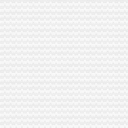
出口许可证_已解决-阿里巴巴生意经
2013年出口许可证管理货物目录公布-搜狐滚动
注册出口贸易公司
[01-30]外资如何注册进出口贸易有限公司_上班一族_厦门小鱼社区_厦
北京进出口贸易公司注册【今日推荐网-北京商业服务其它】
如何注册外贸公司
上海注册外贸公司,求公司名称-起名取名-猪八戒网
注册外贸公司,银行开户QQ-家在深圳
外贸公司注册流程
注册深圳内资外贸公司流程和费用-深圳58同城
哪个老兄熟悉在青岛或者保税区注册外贸的公司的流程？-青青岛社区
外贸公司注册资金
如何成立一家外贸公司？低注册资本需要多少资金？-阿里巴巴行业
帮助你从零开办一家外贸公司,只收注册资金的3%代理服务费-杭州求
外贸公司注册条件
【长沙贸易公司注册_贸易公司注册条件_国际贸易公司注册】-长沙赶
前海贸易公司注册条件以及优势？-商务服务-滨州媒网
重庆代办外贸公司
【威海外贸出口退税网_外贸出口退税代理_外贸公司出口退税】-威海
【外贸欧美代理】外贸欧美代理价格_外贸欧美代理批发_外贸欧美代理
外贸公司注册要求