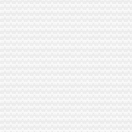
外贸公司注册条件
【长沙贸易公司注册_贸易公司注册条件_国际贸易公司注册】-长沙赶
前海贸易公司注册条件以及优势？-商务服务-滨州媒网
重庆代办外贸公司
【威海外贸出口退税网_外贸出口退税代理_外贸公司出口退税】-威海
【外贸欧美代理】外贸欧美代理价格_外贸欧美代理批发_外贸欧美代理
外贸公司注册要求
上海自贸区注册国际贸易公司的条件是什么_搜狐财经_搜狐网
外贸公司低注册资金规定_外贸公司注册-港丰投资顾问有限公司
外贸公司注册
注册外贸公司到底好不好呢？_阿里问到底
注册香港公司与注册外贸公司有何区别？-公司注册问答-香港骏诚商
重庆注册进出口公司
重庆市城口对外贸易进出口公司
重庆共创进出口有限公司|重庆共创进出口有限公司网站
重庆注册外贸公司
重庆外贸,靠啥给力?(样本·观察经济一线)(图)_网易新闻
上海浦东临港注册外贸公司-商务服务-信网
工商动态
奉节局外贸公司注册采取三项措施加保密工作
组织人事处顺利完成1765名考生的外贸公司注册资金公务员报名工作