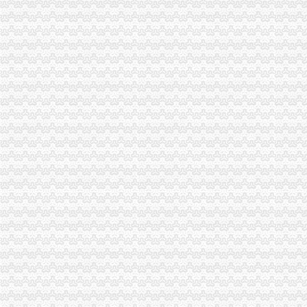
进口食品流程全攻略
化妆品进口流程|进口化妆品流程【今日推荐网】
货物出口流程
《出口货物报关流程》100篇第一文库网
货物进出口业务流程简介-上海宝森供应链管理有限公司
出口代理公司
中国进出口代理网-进出口代理外贸综合服务平台
进口代理_进口代理公司_出口代理_出口代理公司_宁波瓯伟嘉工贸有限
海关物流公司
海关服务促外贸利好富家水运外贸物流公司诞生_网易财经
海拉尔海关关于天津畅通物流有限公司逾期未领取保证金相关况的公
海关清关公司
越南铁矿石_越南铁矿石进口清关服务、上海进口清关公司、海关推荐
深圳机场海关清关代理找哪家？|诺金报关公司-11经验深圳报关行
重庆报关公司
【香港至重庆报关公司】_香港至重庆报关公司厂家批发-虎易网
第3页重庆报关行公司提供报关报验服务重庆报关行查询-锦程物流网公
重庆进出口公司
重庆玖佰进出口有限公司
重庆蕾碧进出口贸易有限公司
出口许可证