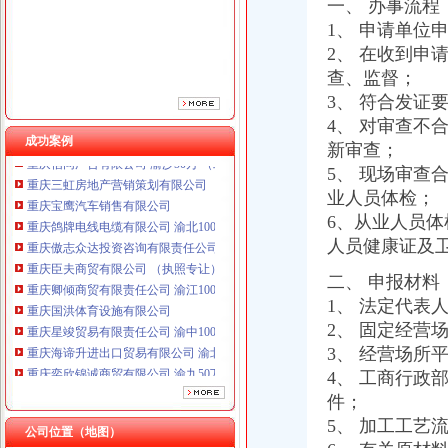
重庆傲志众达投资咨询有限责任公司 渝九1000万 （增资）
一、 办事流程
重庆臣夫商贸有限公司 （执照专让）
1、 申请单位
重庆卿倾商贸有限责任公司 渝江100万 （工商注册）
2、 在收到申
重庆国洪体育设施有限公司
查、监督；
重庆星竣贸易有限责任公司 渝中100万 （进出口权）
3、 符合发证
重庆海谛升进出口贸易有限公司 渝北100万 （进出口权）
4、 对审查不
重庆奕欣锦诚商贸有限公司 渝九50万 （工商注册）
成功案例
重庆信同广告有限公司 渝沙50万 （工商注册）
新审查；
重庆三虹房地产营销策划有限公司
5、 现场审查
重庆宝鹰汽车销售有限公司
业人员体检；
重庆鸽牌电线电缆有限公司 渝北10010万 (进出口权)
6、从业人员
重庆傲志众达投资咨询有限责任公司 渝九1000万 （增资）
人员健康证及
重庆臣夫商贸有限公司 （执照专让）
重庆卿倾商贸有限责任公司 渝江100万 （工商注册）
二、 申报材料
重庆国洪体育设施有限公司
1、 法定代表
重庆星竣贸易有限责任公司 渝中100万 （进出口权）
2、 固定经营
重庆海谛升进出口贸易有限公司 渝北100万 （进出口权）
3、 经营场所
重庆奕欣锦诚商贸有限公司 渝九50万 （工商注册）
4、 工商行
重庆信同广告有限公司 渝沙50万 （工商注册）
重庆三虹房地产营销策划有限公司
件；
重庆宝鹰汽车销售有限公司
5、 加工工艺
公司位置（地图）