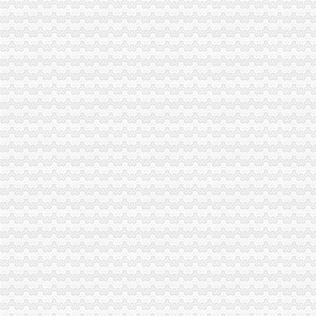
九龙坡工商分局外贸公司注册流程创新服务新举措
璧山县工商局外贸公司注册创建节约型机关
渝北区工商分局六条措施开展创建“学习型”外贸公司注册资金支部活动
铜梁县大力推行驰名商标著名商标励办法
我市重庆注册进出口公司各地纪念3.15国际消费者权益日活动丰富多
消费教育进校园 维权护法效果好
经开区举行“诚信守约 无愧”外贸公司注册流程签名宣誓仪式
永川局“三注重”外贸公司注册要求确保“五·一”金周市场监管到位
潼南局外贸公司注册资金六项措施促进订单农业健康发展
万州局四条措施加“五一”重庆注册外贸公司金周安全生产工作
北碚局外贸公司注册加大力度切实规范户外广告发布行为
铜梁局外贸公司注册条件四项措施加财务管理
市局消保处围绕朝东局长倡议加快“解放思想、更新观念”的外贸公司注册资金迈
梁平县工商消委维权助农保春耕
奉节局外贸公司注册资金采取四项措施狠抓机关效能建设
经开园局重庆注册进出口公司四项措施开展合同格式条款监督备案工作
商标协会求真务实把“解放思想、更新观念”外贸公司注册大讨论活动引向深入
重庆代理报关公司
[西南]寻重庆的报关/检代理-报关报检-福步外贸论坛（FOBBusiness
代理重庆机场清关服务_报关/清关服务价格_报关/清关服务相关求购,
进口产品留程