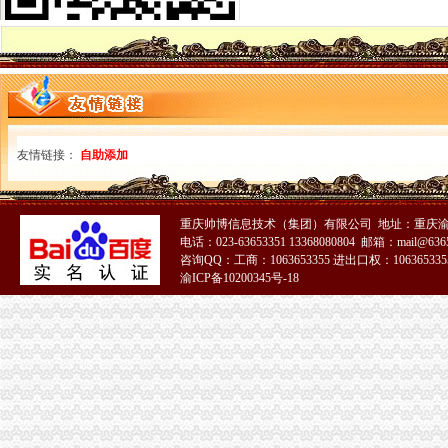
重庆报关公司
【香港至重庆报关公司】_香港至重庆报关公司厂家批发-虎易网
第3页重庆报关行公司提供报关报验服务重庆报关行查询-锦程物流网公
重庆进出口公司
重庆玖佰进出口有限公司
重庆蕾碧进出口贸易有限公司
出口许可证
友情链接：
自助添加
货物出口许可证管理办法-
货物出口许可证管理办法
注册出口贸易公司
注册进出口贸易公司公司注册流程【今日推荐网-佛山工商/税务/财务】
重庆帅博信息技术（集团）有限公司 地址：重庆渝
上海自贸区注册进出口贸易公司新流程解析-商务服务
电话：023-63653351 13368080804 邮箱：mail@6365
咨询QQ：工商：1063653355 进出口权：1063653355
如何注册外贸公司
渝ICP备10200345号-18
宝安注册外贸公司需要多长时间？办理外贸公司工商注册具体流程_深
2017如何注册一个外贸公司
外贸公司注册流程
宁波装饰公司注册流程、注册宁波外贸公司费用_一路发发B2B电子商
【佛山进出口公司注册_进出口公司注册流程_进出口公司注册代理】-
外贸公司注册资金
外贸公司注册的流程
英国公司注册资金【宁波外贸吧】_百度贴吧