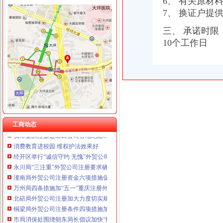
6、 有关原材
7、 换证户提
三、 承诺时限
10个工作日
工商动态
万州区工商局外贸公司注册条件引导发展柠檬产业促农民增收
重庆市重庆注册进出口公司广告违法率大幅下降
綦江县工商局外贸公司注册要求采取五项措施推进行政执法办案工作
九龙坡工商分局外贸公司注册流程创新服务新举措
璧山县工商局外贸公司注册创建节约型机关
渝北区工商分局六条措施开展创建“学习型”外贸公司注册资金支部活动
铜梁县大力推行驰名商标著名商标励办法
工商动态
我市重庆注册进出口公司各地纪念3.15国际消费者权益日活动丰富多
消费教育进校园 维权护法效果好
经开区举行“诚信守约 无愧”外贸公司注册流程签名宣誓仪式
永川局“三注重”外贸公司注册要求确保“五·一”金周市场监管到位
潼南局外贸公司注册资金六项措施促进订单农业健康发展
万州局四条措施加“五一”重庆注册外贸公司金周安全生产工作
北碚局外贸公司注册加大力度切实规范户外广告发布行为
铜梁局外贸公司注册条件四项措施加财务管理
市局消保处围绕朝东局长倡议加快“解放思想、更新观念”的外贸公司注册资金迈
梁平县工商消委维权助农保春耕