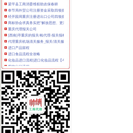
奉节局外贸公司注册资金采取四项措施狠抓机关效能建设
经开园局重庆注册进出口公司四项措施开展合同格式条款监督备案工作
商标协会求真务实把“解放思想、更新观念”外贸公司注册大讨论活动引向深入
重庆代理报关公司
[西南]寻重庆的报关/检代理-报关报检-福步外贸论坛（FOBBusiness
代理重庆机场清关服务_报关/清关服务价格_报关/清关服务相关求购,
进口产品留程
进口食品流程全攻略
化妆品进口流程|进口化妆品流程【今日推荐网】
货物出口流程
《出口货物报关流程》100篇第一文库网
货物进出口业务流程简介-上海宝森供应链管理有限公司
出口代理公司
中国进出口代理网-进出口代理外贸综合服务平台
进口代理_进口代理公司_出口代理_出口代理公司_宁波瓯伟嘉工贸有限
海关物流公司
海关服务促外贸利好富家水运外贸物流公司诞生_网易财经
海拉尔海关关于天津畅通物流有限公司逾期未领取保证金相关况的公
海关清关公司
越南铁矿石_越南铁矿石进口清关服务、上海进口清关公司、海关推荐
深圳机场海关清关代理找哪家？|诺金报关公司-11经验深圳报关行