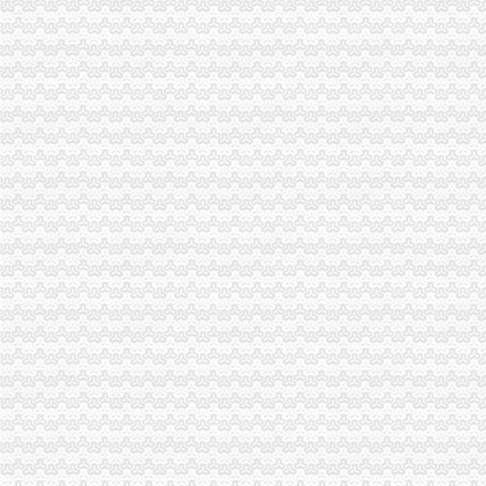
货物出口许可证管理办法-
货物出口许可证管理办法
注册出口贸易公司
注册进出口贸易公司公司注册流程【今日推荐网-佛山工商/税务/财务】
上海自贸区注册进出口贸易公司新流程解析-商务服务
如何注册外贸公司
宝安注册外贸公司需要多长时间？办理外贸公司工商注册具体流程_深
2017如何注册一个外贸公司
外贸公司注册流程
宁波装饰公司注册流程、注册宁波外贸公司费用_一路发发B2B电子商
【佛山进出口公司注册_进出口公司注册流程_进出口公司注册代理】-
外贸公司注册资金
外贸公司注册的流程
英国公司注册资金【宁波外贸吧】_百度贴吧
外贸公司注册条件
易经济合作部关于调整企业申请进出口经营权的资格条件及加后期
【昆明贸易公司注册_贸易公司注册条件_国际贸易公司注册】-昆明赶
重庆代办外贸公司
中国制造,重庆外贸进出口代理商贸销售纺织品生产厂家,重庆外贸进
重庆江北区外贸公司增资代办_第1页_重庆焦点_媒体_西祠胡同
外贸公司注册要求
南京浦口外贸公司注册需要多少钱-数字英才