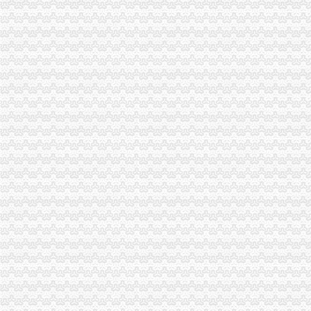
外贸公司注册条件
易经济合作部关于调整企业申请进出口经营权的资格条件及加后期
【昆明贸易公司注册_贸易公司注册条件_国际贸易公司注册】-昆明赶
重庆代办外贸公司
中国制造,重庆外贸进出口代理商贸销售纺织品生产厂家,重庆外贸进
重庆江北区外贸公司增资代办_第1页_重庆焦点_媒体_西祠胡同
外贸公司注册要求
南京浦口外贸公司注册需要多少钱-数字英才
太原注册外贸公司基本要求-太原58同城
外贸公司注册
外贸公司注册流程是什么_外贸流程_eBay外贸门户
注册一个外贸公司的整个流程是什么？_已解决-阿里巴巴生意经
重庆注册进出口公司
重庆共创进出口有限公司|重庆共创进出口有限公司网站
重庆进出口有限公司|重庆进出口有限公司网站
重庆注册外贸公司
我公司在重庆,想申请改成有进出口贸易的外贸公司,需要哪些条件和
重庆唯东生物化工有限公司招聘外贸业务助理-应届毕业生_重庆-渝北区
工商动态
万州区工商局外贸公司注册条件引导发展柠檬产业促农民增收
重庆市重庆注册进出口公司广告违法率大幅下降
綦江县工商局外贸公司注册要求采取五项措施推进行政执法办案工作