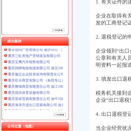
1. 有关证件
重庆傲志众达投资咨询有限责任公司 渝九1000万 （增资）
重庆臣夫商贸有限公司 （执照专让）
重庆卿倾商贸有限责任公司 渝江100万 （工商注册）
企业在取得有
重庆国洪体育设施有限公司
发的工商登记
重庆星竣贸易有限责任公司 渝中100万 （进出口权）
重庆海谛升进出口贸易有限公司 渝北100万 （进出口权）
2. 退税登记
重庆奕欣锦诚商贸有限公司 渝九50万 （工商注册）
成功案例
重庆信同广告有限公司 渝沙50万 （工商注册）
企业领到“出
重庆三虹房地产营销策划有限公司
公章和有关人
重庆宝鹰汽车销售有限公司
重庆鸽牌电线电缆有限公司 渝北10010万 (进出口权)
明资料一起报
重庆傲志众达投资咨询有限责任公司 渝九1000万 （增资）
重庆臣夫商贸有限公司 （执照专让）
3. 填发出口退
重庆卿倾商贸有限责任公司 渝江100万 （工商注册）
重庆国洪体育设施有限公司
税务机关接到
重庆星竣贸易有限责任公司 渝中100万 （进出口权）
企业“出口退税
重庆海谛升进出口贸易有限公司 渝北100万 （进出口权）
重庆奕欣锦诚商贸有限公司 渝九50万 （工商注册）
重庆信同广告有限公司 渝沙50万 （工商注册）
4. 出口退税
重庆三虹房地产营销策划有限公司
重庆宝鹰汽车销售有限公司
公司位置（地图）
当企业经营状