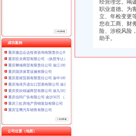
经营理念。竭
职业道德。为
立、年检变更
您在工商、财
险、涉税风险
助手。
重庆鸽牌电线电缆有限公司 渝北10010万 (进出口权)
成功案例
重庆傲志众达投资咨询有限责任公司 渝九1000万 （增资）
重庆臣夫商贸有限公司 （执照专让）
重庆卿倾商贸有限责任公司 渝江100万 （工商注册）
重庆国洪体育设施有限公司
重庆星竣贸易有限责任公司 渝中100万 （进出口权）
重庆海谛升进出口贸易有限公司 渝北100万 （进出口权）
重庆奕欣锦诚商贸有限公司 渝九50万 （工商注册）
重庆信同广告有限公司 渝沙50万 （工商注册）
重庆三虹房地产营销策划有限公司
重庆宝鹰汽车销售有限公司
重庆鸽牌电线电缆有限公司 渝北10010万 (进出口权)
重庆傲志众达投资咨询有限责任公司 渝九1000万 （增资）
重庆臣夫商贸有限公司 （执照专让）
重庆卿倾商贸有限责任公司 渝江100万 （工商注册）
公司位置（地图）