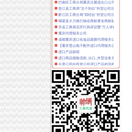
垫江县工商局“五个到位”外贸公司注册资金抓
黔江区工商分局“四结合”外贸公司注册查纠行
铜梁县大力推行驰名商标著名商标励办法
开县工商局召开行风评议暨“万人评机关作风”
重庆代理报关公司
成都重庆进口化妆品面膜代理报关公司_Emily
【重庆璧山电子配件进口代理报关公司】_产品
进口产品留程
进口商品报验流程_出口_外贸业务员
合资公司向投资公司进口产品的流程-进口交流-
货物出口流程
宁波市货物退运返修出口流程|时间-中科商务网
国际航空货运出口业务流程-MBA智库百科
出口代理公司
中国进出口代理网-进出口代理外贸综合服务平
进口代理_进口代理公司_出口代理_出口代理公
海关物流公司
南京海关同意我物流公司设立苏北家出口监管仓
经国家交通部和海关总署批准的物流公司_二手
海关清关公司
青岛进口海关清关代理报关公司青岛报关清关