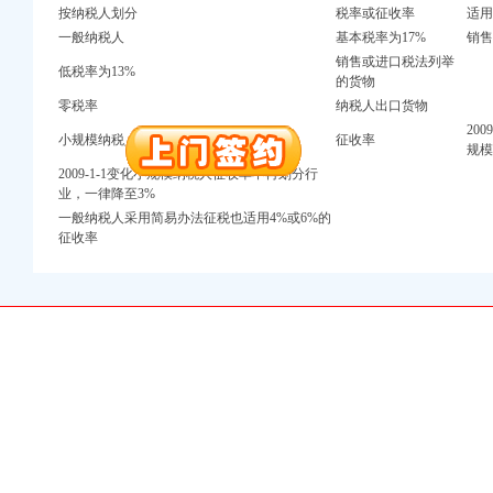
万 （增资）
按纳税人划分
税率或征收率
适用
一般纳税人
基本税率为17%
销
注册）
销售或进口税法列举
低税率为13%
的货物
口权）
零税率
纳税人出口货物
进出口权）
20
小规模纳税人
征收率
规模
册）
2009-1-1变化小规模纳税人征收率不再划分行
业，一律降至3%
一般纳税人采用简易办法征税也适用4%或6%的
征收率
口权)
万 （增资）
注册）
口权）
进出口权）
册）