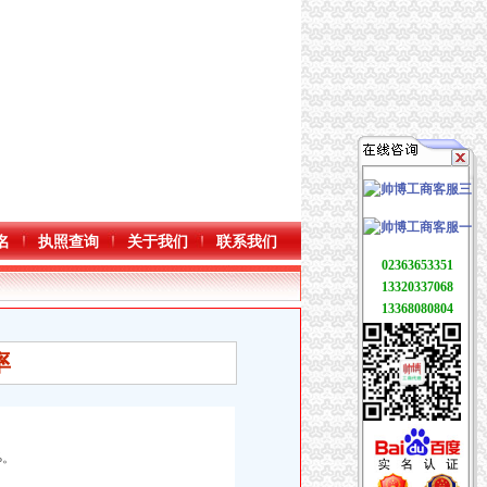
名
执照查询
关于我们
联系我们
02363653351
13320337068
13368080804
率
%。