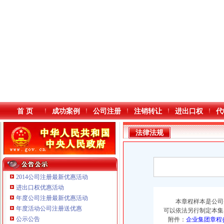
首 页
成功案例
公司注册
注销转让
进出口权
代
法律法规
2014公司注册最新优惠活动
进出口权优惠活动
年度公司注册最新优惠活动
本站导航
本章程样本是公司登
年度活动公司注册送优惠
可以依法另行制定本
重庆鸽牌电线电缆有限公司 渝北10010万 (进出口权)
公示公告
附件：
企业集团章程参
重庆傲志众达投资咨询有限责任公司 渝九1000万 （增资）