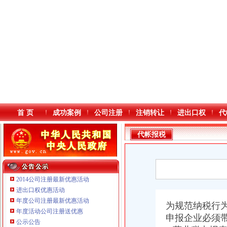
首 页
成功案例
公司注册
注销转让
进出口权
代
代帐报税
2014公司注册最新优惠活动
进出口权优惠活动
年度公司注册最新优惠活动
本站导航
为规范纳税行为
重庆鸽牌电线电缆有限公司 渝北10010万 (进出口权)
年度活动公司注册送优惠
重庆傲志众达投资咨询有限责任公司 渝九1000万 （增资）
申报企业必须
公示公告
重庆臣夫商贸有限公司 （执照专让）