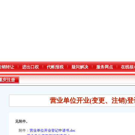
注销转让
进出口权
代帐报税
疑问解决
服务网点
在线核
重庆注册
营业单位开业(变更、注销)
见附件。
口权)
附件：
营业单位开业登记申请书.doc
万 （增资）