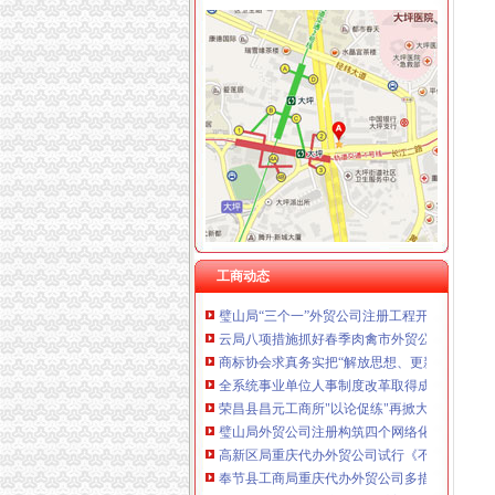
工商动态
南岸区工商分局行评工作受到市纠风办的重庆
万盛区工商分局积开展“走近企业”重庆代办外
我市重庆注册进出口公司各地纪念3.15国际消
开县局“3.25”外贸公司注册流程井漏事故个体
万州局四条措施加“五一”重庆注册外贸公司金
北碚局外贸公司注册流程结合年检逐步完善个
万州局重庆代办外贸公司扎实推进合同格式条
铜梁局外贸公司注册条件四项措施加财务管理
工商动态
璧山局“三个一”外贸公司注册工程开展个体营
云局八项措施抓好春季肉禽市外贸公司注册流
商标协会求真务实把“解放思想、更新观念”外
全系统事业单位人事制度改革取得成效
荣昌县昌元工商所"以论促练"再掀大练活动高潮
璧山局外贸公司注册构筑四个网络化效能监察
高新区局重庆代办外贸公司试行《不合格商品
奉节县工商局重庆代办外贸公司多措并举严把
沙坪坝局外贸公司注册要求妥善处理好三个关