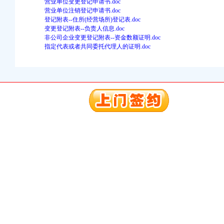
营业单位变更登记申请书.doc
营业单位注销登记申请书.doc
注册）
登记附表--住所(经营场所)登记表.doc
变更登记附表--负责人信息.doc
口权）
非公司企业变更登记附表--资金数额证明.doc
指定代表或者共同委托代理人的证明.doc
进出口权）
册）
口权)
万 （增资）
注册）
口权）
进出口权）
册）