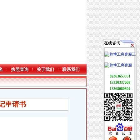
名
执照查询
关于我们
联系我们
02363653351
13320337068
13368080804
登记申请书