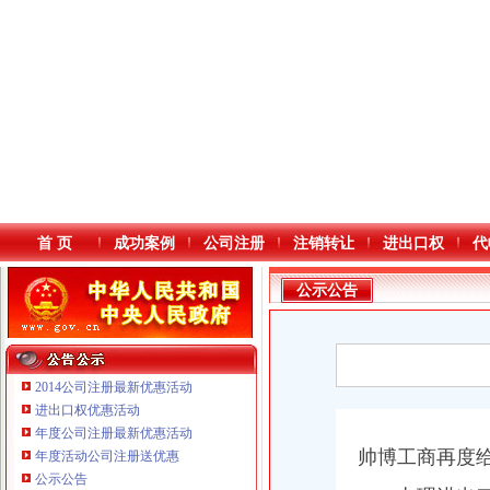
首 页
成功案例
公司注册
注销转让
进出口权
代
公示公告
2014公司注册最新优惠活动
进出口权优惠活动
年度公司注册最新优惠活动
本站导航
帅博工商再度
年度活动公司注册送优惠
重庆鸽牌电线电缆有限公司 渝北10010万 (进出口权)
公示公告
重庆傲志众达投资咨询有限责任公司 渝九1000万 （增资）