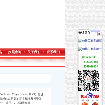
名
执照查询
关于我们
联系我们
02363653351
13320337068
13368080804
rgin Islands, B.V.I）是世
属维尔京群岛的基本概况及投资政
件、注册BVI公司流程等。