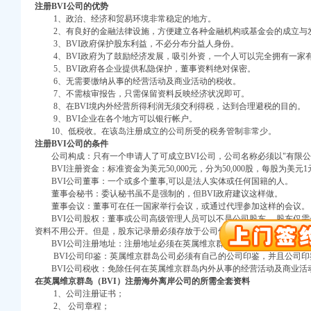
注册BVI
公司的优势
1、政治、经济和贸易环境非常稳定的地方。
2、有良好的金融法律设施，方便建立各种金融机构或基金会的成立与
3、BVI政府保护股东利益，不必分布分益人身份。
4、BVI政府为了鼓励经济发展，吸引外资，一个人可以完全拥有一家
5、BVI政府各企业提供私隐保护，董事资料绝对保密。
6、无需要缴纳从事的经营活动及商业活动的税收。
7、不需核审报告，只需保留资料反映经济状况即可。
8、在BVI境内外经营所得利润无须交利得税，达到合理避税的目的。
口权)
9、BVI企业在各个地方可以银行帐户。
万 （增资）
10、低税收。在该岛注册成立的公司所受的税务管制非常少。
注册BVI
公司的条件
注册）
公司构成：只有一个申请人了可成立BVI公司，公司名称必须以"有限公
BVI注册资金：标准资金为美元50,000元，分为50,000股，每股为美元1
BVI公司董事：一个或多个董事,可以是法人实体或任何国籍的人。
口权）
董事会秘书：委认秘书虽不是强制的，但BVI政府建议这样做。
进出口权）
董事会议：董事可在任一国家举行会议，或通过代理参加这样的会议。
册）
BVI公司股权：董事或公司高级管理人员可以不是公司股东。 股东仅需一
资料不用公开。但是，股东记录册必须存放于公司位于BVI的注册办事处。
BVI公司注册地址：注册地址必须在英属维京群岛, ILS 是BVI政府指
BVI公司印鉴：英属维京群岛公司必须有自己的公司印鉴，并且公司印
BVI公司税收：免除任何在英属维京群岛内外从事的经营活动及商业活
口权)
在英属维京群岛（BVI
）注册海外离岸公司的所需全套资料
万 （增资）
1、公司注册证书；
2、 公司章程；