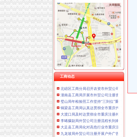
重庆卿倾商贸有限责任公司 渝江100万 （工商
重庆国洪体育设施有限公司
工商动态
重庆星竣贸易有限责任公司 渝中100万 （进出
奉节局外贸公司注册采取三项措施加保密工作
重庆海谛升进出口贸易有限公司 渝北100万 （
组织人事处顺利完成1765名考生的外贸公司注
重庆奕欣锦诚商贸有限公司 渝九50万 （工商注
江津局外贸公司注册查封20吨不合格化肥
重庆信同广告有限公司 渝沙50万 （工商注册）
永川局“六提高”外贸公司注册资金推进和谐监
重庆三虹房地产营销策划有限公司
江北局外贸公司注册流程积配合3.15成功开展
重庆宝鹰汽车销售有限公司
市局机关妇委会要求全体女职工认真学习讨论“
奉节局外贸公司注册流程完善六项机制加红盾
市外贸公司注册局加快驰名商标推荐力度做好
市外贸公司注册局召开全系统风廉政建设暨纪
垫江局外贸公司注册四项措施加风廉政建设
工商动态
北碚区工商分局召开农资市外贸公司注册要求
潼南县工商局开展市外贸公司注册资金场紧急
璧山局年检验照工作坚持“三到位”重庆注册外贸
铜梁县工商局认真达贯彻全市重庆代办外贸公
大渡口局及时达贯彻全市重庆注册外贸公司工
李晞朦副局外贸公司注册流程长到南岸区工商
大足县工商局化对高危行业市重庆注册进出口
九龙坡局外贸公司注册开展户外广告专项整迎
涪陵区工商分局深化“走近三农”外贸公司注册