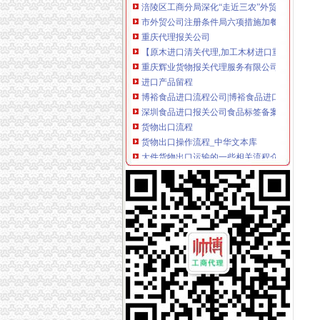
市外贸公司注册条件局六项措施加餐饮业纸巾
重庆代理报关公司
【原木进口清关代理,加工木材进口重庆报关】
重庆辉业货物报关代理服务有限公司第一分公司
进口产品留程
博裕食品进口流程公司|博裕食品进口流程公司
深圳食品进口报关公司食品标签备案食品报关
货物出口流程
货物出口操作流程_中华文本库
大件货物出口运输的一些相关流程介绍|行业资
出口代理公司
合肥进出口代理公司的网站
青岛出口代理公司,纯代理无自营
海关物流公司
润衡海关物流管理系统【价格,厂家,求购,什麽
.润衡海关物流管理系统_企业管理软件吧_百度
海关清关公司
[华东]急！！！我的进口清关公司被海关查封了,
济南邮局海关报关清关代理高清图片-济南东远
重庆报关公司
【重庆进出口贸易公司报关重庆进出口贸易公司