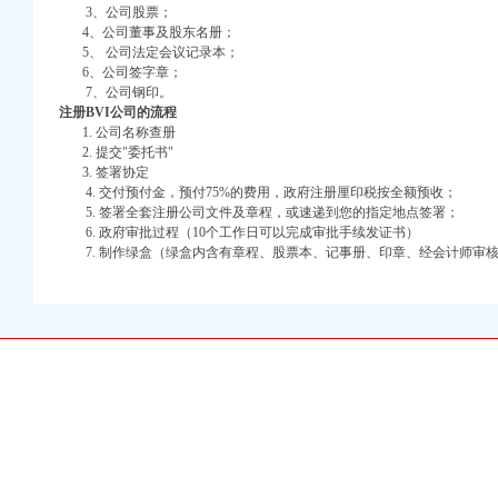
注册）
3、公司股票；
4、公司董事及股东名册；
口权）
5、 公司法定会议记录本；
6、公司签字章；
进出口权）
册资金公务员报名工作
7、公司钢印。
册）
注册BVI
公司的流程
1. 公司名称查册
管努力提高工商依法行政能力
2. 提交"委托书"
现场直通车活动
3. 签署协定
八荣八耻”重庆代办外贸公司荣辱观
4. 交付预付金，预付75%的费用，政府注册厘印税按全额预收；
护农行动
5. 签署全套注册公司文件及章程，或速递到您的指定地点签署；
自主品牌培育工作
6. 政府审批过程（10个工作日可以完成审批手续发证书）
检监察工作会议
7. 制作绿盒（绿盒内含有章程、股票本、记事册、印章、经会计师审
场监管工作会议
状态处置演习
公司、“三公开”
司工商工作会议精
商行政管理工作会议精
分局指导工作
公司场主体监督管理
接中国重庆西部农展会
流程活动