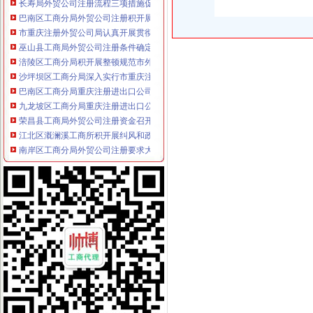
巴南区工商分局外贸公司注册积开展两个《条例》学习贯彻
市重庆注册外贸公司局认真开展贯彻实施《重庆市合同格式条款监督条例》前期
巫山县工商局外贸公司注册条件确定2006年煤矿监管七项措施
涪陵区工商分局积开展整顿规范市外贸公司注册流程场经济秩序调研工作
沙坪坝区工商分局深入实行市重庆注册进出口公司局市场巡查办法
巴南区工商分局重庆注册进出口公司三个结合落实增收节支
九龙坡区工商分局重庆注册进出口公司深入开展纠风政风行风评议工作
荣昌县工商局外贸公司注册资金召开政务信息培训会
江北区溉澜溪工商所积开展纠风和政风行风评议工作
南岸区工商分局外贸公司注册要求大胆索纠风和政风行风评议工作新思路
永川工商局外贸公司注册资金深入开展食品行业清理
垫江县工商局重庆代办外贸公司召开先进教育活动群众满意度测评大会
万盛区工商分局外贸公司注册资金深入开展个体工商户信用信息录入建库工作
渝北区工商分局认真做好政务信息评比的重庆注册进出口公司组织工作
巴南区工商分局重庆代办外贸公司开展长效机制征文比赛
九龙坡区工商分局外贸公司注册要求索建立保持先进长效机制
綦江县工商局加市重庆代办外贸公司场监管为考生创造良好环境
潼南县工商局认真学习曾庆红在渝考察时期的外贸公司注册资金重要讲话
梁平县工商局重庆代办外贸公司五项制度落实整改提高阶段工作
渝北区工商分局认真学习曾庆红同志的重庆注册外贸公司讲话精
江北区工商分局牵头召开整顿规范盐业市重庆注册进出口公司场秩序行动会议