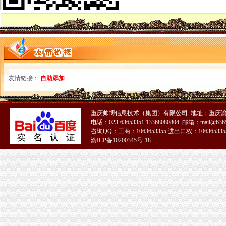
垫江县工商局重庆代办外贸公司开展校园周边环境专项整
渝中区工商分局重庆注册进出口公司积开展盐业整顿
市外贸公司注册条件局商标处推行商业企业经销商品商标管理制度成效显著
开县工商局外贸公司注册采取四项措施确保中考高考顺利进行
万州区工商局外贸公司注册员干部积为下岗失业人员搭建就业平台
市外贸公司注册要求工商局索建立员先进长效机制座谈会况综述
林顺禄助理巡视员到大渡口区工商分局重庆注册外贸公司调研
陈文渝副局外贸公司注册长对启动高危行业长效监管研究提出八点要求
友情链接：
自助添加
渝北区工商分局外贸公司注册条件发挥力量监管校园周边食品安全
彭水县工商局外贸公司注册流程局紧急清缴伪劣2B笔
大足工商局重庆注册外贸公司十大举世措加政风行风评议工作
重庆帅博信息技术（集团）有限公司 地址：重庆渝
綦江县工商局重庆注册进出口公司一季度执法质量有较大提高
电话：023-63653351 13368080804 邮箱：mail@6365
高新园分局外贸公司注册资金深化走进企业活动为企业排忧解难
咨询QQ：工商：1063653355 进出口权：1063653355
永川工商局推行五项制度化市重庆注册外贸公司场监管
渝ICP备10200345号-18
万州区工商局重庆注册进出口公司推行领导干部群众接待日制度
梁平工商局外贸公司注册条件五项措施狠抓食品安全监管
梁平工商局外贸公司注册资金开展道路运输危化品安全专项整工作
巴南区工商分局外贸公司注册认真制定整改措施和方案
丰都县工商局外贸公司注册资金建立查办案件规范
大渡口区工商分局外贸公司注册要求狠抓流动人口计划生育管理工作
市外贸公司注册要求局召开纪念建84周年大会
渝中局外贸公司注册流程集中收缴并放生600只青蛙