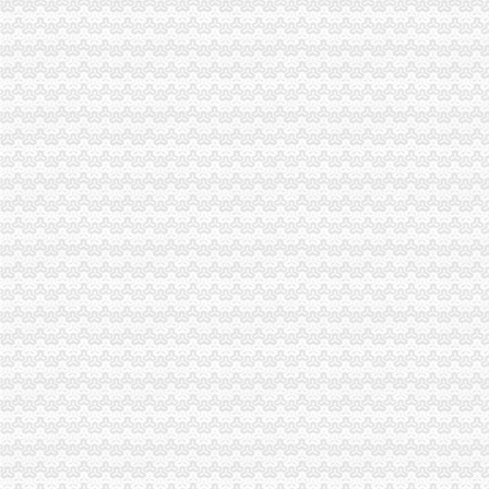
梁平工商局外贸公司注册条件五项措施狠抓食品安全监管
梁平工商局外贸公司注册资金开展道路运输危化品安全专项整工作
巴南区工商分局外贸公司注册认真制定整改措施和方案
丰都县工商局外贸公司注册资金建立查办案件规范
大渡口区工商分局外贸公司注册要求狠抓流动人口计划生育管理工作
市外贸公司注册要求局召开纪念建84周年大会
渝中局外贸公司注册流程集中收缴并放生600只青蛙
南川局整顿和规范市重庆代办外贸公司场经济秩序工作实现了5个突破
市外贸公司注册流程局召开业务处室信用信息化应用检查汇报会
市外贸公司注册流程局召开全市工商系统办公室主任暨《信访条例》培训会议
市外贸公司注册条件局召开先进教育活动群众满意度测评大会
武隆县工商局召开农资市外贸公司注册资金场管理座谈会
巫山县工商局重庆注册外贸公司召开先进教育群众满意度测评大会
九龙坡区工商分局外贸公司注册流程创建流通领域食品质量快速检查机制
渝北区工商分局外贸公司注册认真开展风廉政建设教育
南岸区工商分局采取五项措施整集贸市外贸公司注册资金场短斤少两初见成效
忠县工商局深入开展盐业市外贸公司注册资金场专项整