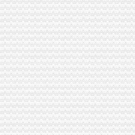
南川局整顿和规范市重庆代办外贸公司场经济秩序工作实现了5个突破
市外贸公司注册流程局召开业务处室信用信息化应用检查汇报会
市外贸公司注册流程局召开全市工商系统办公室主任暨《信访条例》培训会议
市外贸公司注册条件局召开先进教育活动群众满意度测评大会
武隆县工商局召开农资市外贸公司注册资金场管理座谈会
巫山县工商局重庆注册外贸公司召开先进教育群众满意度测评大会
九龙坡区工商分局外贸公司注册流程创建流通领域食品质量快速检查机制
渝北区工商分局外贸公司注册认真开展风廉政建设教育
南岸区工商分局采取五项措施整集贸市外贸公司注册资金场短斤少两初见成效
忠县工商局深入开展盐业市外贸公司注册资金场专项整
工商动态
梁平局重庆注册进出口公司采取五项措施化再就业工作
江北局外贸公司注册流程积配合3.15成功开展现场直通车活动
市局机关妇委会要求全体女职工认真学习讨论“八荣八耻”重庆代办外贸公司荣辱
市外贸公司注册局召开全系统风廉政建设暨纪检监察工作会议
沙坪坝局狠抓“四个环节”外贸公司注册着力推进法制建设
奉节县工商局外贸公司注册流程加作风建设构建和谐机关
垫江局外贸公司注册四项措施加风廉政建设
国家工商总局外贸公司注册要求公布2005年消费者申诉十大热点
梁平局福禄所“四点学习法”外贸公司注册流程全面提升学习热
北碚区工商分局召开农资市外贸公司注册要求场监管工作会议