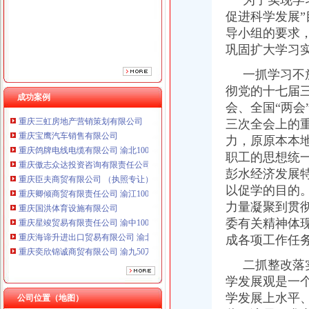
为了实现学习
重庆臣夫商贸有限公司 （执照专让）
促进科学发展
重庆卿倾商贸有限责任公司 渝江100万 （工商注册）
导小组的要求，
重庆国洪体育设施有限公司
巩固扩大学习
重庆星竣贸易有限责任公司 渝中100万 （进出口权）
重庆海谛升进出口贸易有限公司 渝北100万 （进出口权）
一抓学习不放
重庆奕欣锦诚商贸有限公司 渝九50万 （工商注册）
彻党的十七届
重庆信同广告有限公司 渝沙50万 （工商注册）
成功案例
会、全国“两会
重庆三虹房地产营销策划有限公司
三次全会上的
重庆宝鹰汽车销售有限公司
重庆鸽牌电线电缆有限公司 渝北10010万 (进出口权)
力，原原本本
重庆傲志众达投资咨询有限责任公司 渝九1000万 （增资）
职工的思想统
重庆臣夫商贸有限公司 （执照专让）
彭水经济发展
重庆卿倾商贸有限责任公司 渝江100万 （工商注册）
以促学的目的
重庆国洪体育设施有限公司
力量凝聚到贯
重庆星竣贸易有限责任公司 渝中100万 （进出口权）
委有关精神体
重庆海谛升进出口贸易有限公司 渝北100万 （进出口权）
成各项工作任
重庆奕欣锦诚商贸有限公司 渝九50万 （工商注册）
重庆信同广告有限公司 渝沙50万 （工商注册）
二抓整改落实
重庆三虹房地产营销策划有限公司
学发展观是一
重庆宝鹰汽车销售有限公司
学发展上水平
公司位置（地图）