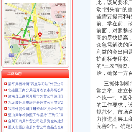
此，该局要求
动“回头看”
些需要提高和
前、学在前、
工商动态
梁平局重庆注册进出口公司采取五项措施化再就业工作
前面，对照整
江北局外贸公司注册流程积配合3.15成功开展现场直通车活动
高的尽快提高
市局机关妇委会要求全体女职工认真学习讨论“八荣八耻”重庆代办外贸公司荣辱
众急需解决的
市外贸公司注册局召开全系统风廉政建设暨纪检监察工作会议
利益的突出问
沙坪坝局狠抓“四个环节”外贸公司注册着力推进法制建设
护商标专用权
奉节县工商局外贸公司注册流程加作风建设构建和谐机关
的“三农”物
垫江局外贸公司注册四项措施加风廉政建设
治，确保一方
国家工商总局外贸公司注册要求公布2005年消费者申诉十大热点
工商动态
梁平局福禄所“四点学习法”外贸公司注册流程全面提升学习热
三抓体制机制
北碚区工商分局召开农资市外贸公司注册要求场监管工作会议
常之举。建立
潼南县工商局开展市外贸公司注册资金场紧急状态处置演习
个统一”、“四
九龙坡分局重庆注册外贸公司签定2006年度食品安全监管责任书
我市外贸公司注册资金区县企业信用团体2005年度目标考核工作结束
的工作要求，
璧山局年检验照工作坚持“三到位”重庆注册外贸公司、“三公开”
规范化、市场
合川工商局外贸公司注册资金构建安全稳定工作体系
力推进基层工
重庆市重庆注册外贸公司食品安全检查领导小组到璧山县检查指导工作
完善9个。确定
长寿局外贸公司注册流程三项措施促进环境保护工作