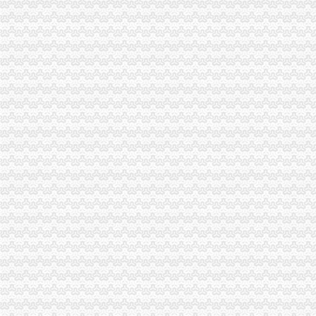
巴南区工商分局重庆代办外贸公司开展长效机制征文比赛
九龙坡区工商分局外贸公司注册要求索建立保持先进长效机制
綦江县工商局加市重庆代办外贸公司场监管为考生创造良好环境
潼南县工商局认真学习曾庆红在渝考察时期的外贸公司注册资金重要讲话
梁平县工商局重庆代办外贸公司五项制度落实整改提高阶段工作
渝北区工商分局认真学习曾庆红同志的重庆注册外贸公司讲话精
江北区工商分局牵头召开整顿规范盐业市重庆注册进出口公司场秩序行动会议
垫江县工商局重庆代办外贸公司开展校园周边环境专项整
渝中区工商分局重庆注册进出口公司积开展盐业整顿
市外贸公司注册条件局商标处推行商业企业经销商品商标管理制度成效显著
开县工商局外贸公司注册采取四项措施确保中考高考顺利进行
万州区工商局外贸公司注册员干部积为下岗失业人员搭建就业平台
市外贸公司注册要求工商局索建立员先进长效机制座谈会况综述
林顺禄助理巡视员到大渡口区工商分局重庆注册外贸公司调研
陈文渝副局外贸公司注册长对启动高危行业长效监管研究提出八点要求
渝北区工商分局外贸公司注册条件发挥力量监管校园周边食品安全
彭水县工商局外贸公司注册流程局紧急清缴伪劣2B笔
大足工商局重庆注册外贸公司十大举世措加政风行风评议工作
綦江县工商局重庆注册进出口公司一季度执法质量有较大提高
高新园分局外贸公司注册资金深化走进企业活动为企业排忧解难
永川工商局推行五项制度化市重庆注册外贸公司场监管
万州区工商局重庆注册进出口公司推行领导干部群众接待日制度