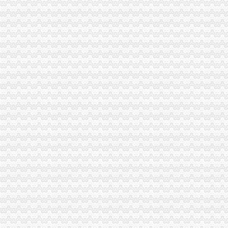
潼南县工商局开展市外贸公司注册资金场紧急状态处置演习
九龙坡分局重庆注册外贸公司签定2006年度食品安全监管责任书
我市外贸公司注册资金区县企业信用团体2005年度目标考核工作结束
璧山局年检验照工作坚持“三到位”重庆注册外贸公司、“三公开”
合川工商局外贸公司注册资金构建安全稳定工作体系
重庆市重庆注册外贸公司食品安全检查领导小组到璧山县检查指导工作
长寿局外贸公司注册流程三项措施促进环境保护工作
巴南区工商分局外贸公司注册积开展两个《条例》学习贯彻
市重庆注册外贸公司局认真开展贯彻实施《重庆市合同格式条款监督条例》前期
巫山县工商局外贸公司注册条件确定2006年煤矿监管七项措施
涪陵区工商分局积开展整顿规范市外贸公司注册流程场经济秩序调研工作
沙坪坝区工商分局深入实行市重庆注册进出口公司局市场巡查办法
巴南区工商分局重庆注册进出口公司三个结合落实增收节支
九龙坡区工商分局重庆注册进出口公司深入开展纠风政风行风评议工作
荣昌县工商局外贸公司注册资金召开政务信息培训会
江北区溉澜溪工商所积开展纠风和政风行风评议工作
南岸区工商分局外贸公司注册要求大胆索纠风和政风行风评议工作新思路
永川工商局外贸公司注册资金深入开展食品行业清理
垫江县工商局重庆代办外贸公司召开先进教育活动群众满意度测评大会
万盛区工商分局外贸公司注册资金深入开展个体工商户信用信息录入建库工作
渝北区工商分局认真做好政务信息评比的重庆注册进出口公司组织工作