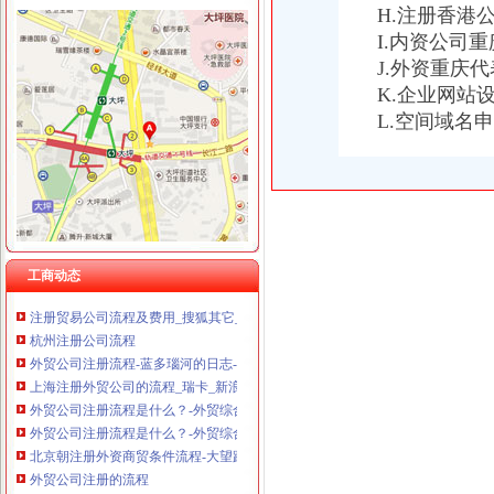
H.注册香港
I.内资公司
J.外资重庆
外贸公司注册流程
K.企业网站
哪个老兄熟悉在青岛或者保税区注册外贸的公司的流程？-青青岛社区
L.空间域名
【图】东莞注册外贸公司流程及费用_东莞东莞市市辖区公司注册-知
注册外贸公司流程_王_新浪博客
注册公司和注册外贸公司的流程是怎样的_gzraos_新浪博客
外贸公司注册流程-律快车公司
以下是外贸公司注册流程简述_外贸公司注册流程是什么_外贸流程_
注册外贸公司基本流程_天纯之蓝_新浪博客
工商动态
注册外贸公司基本流程-阿里巴巴专栏
注册贸易公司流程及费用_搜狐其它_搜狐网
杭州注册公司流程
外贸公司注册流程-蓝多瑙河的日志-网易博客
上海注册外贸公司的流程_瑞卡_新浪博客
外贸公司注册流程是什么？-外贸综合-中国物流人论坛锦程物流网
外贸公司注册流程是什么？-外贸综合-中国物流人论坛锦程物流网
北京朝注册外资商贸条件流程-大望路工商注册|北京酷易搜
外贸公司注册的流程
外贸公司注册的流程