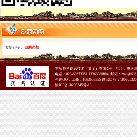
上海外贸公司注册流程浦东注册外贸公司费用找上海磐琨
上海注册外贸公司的流程_普陀注册公司|普陀注册公司流程|上海普陀注
注册上海外贸公司流程-商务服务-六安新闻网
外贸公司注册流程是怎么样的？_已解决-阿里巴巴生意经
嘉定区外贸公司注册流程-商务服务-铁道网
外贸企业注册流程—在线播放—优酷网,高清在线观看
【免费咨询闵行外贸公司注册流程须知】价格,厂家,金融服务-搜了网
【上海注册外贸公司步骤、及流程】厂家,价格,图片_上海注册公司
友情链接：
自助添加
上海注册家外贸公司的流程所需材料价格|上海注册家外贸公司的流程所
小型外贸公司注册流程_成都公司注册
注册国际贸易公司的流程以及费用详-商务服务
重庆帅博信息技术（集团）有限公司 地址：重庆渝
各位分享下注册外贸公司的流程,已经注册过的-外贸SOHO-福步外
电话：023-63653351 13368080804 邮箱：mail@6365
无锡市外贸公司注册流程及费用-中介代理-久久信息网
咨询QQ：工商：1063653355 进出口权：1063653355
虹口区四川北路注册外贸公司流程-上海58同城
渝ICP备10200345号-18
外贸公司注册流程
哪个老兄熟悉在青岛或者保税区注册外贸的公司的流程？-青青岛社区
【图】东莞注册外贸公司流程及费用_东莞东莞市市辖区公司注册-知
注册外贸公司流程_王_新浪博客
注册公司和注册外贸公司的流程是怎样的_gzraos_新浪博客
外贸公司注册流程-律快车公司
以下是外贸公司注册流程简述_外贸公司注册流程是什么_外贸流程_
注册外贸公司基本流程_天纯之蓝_新浪博客