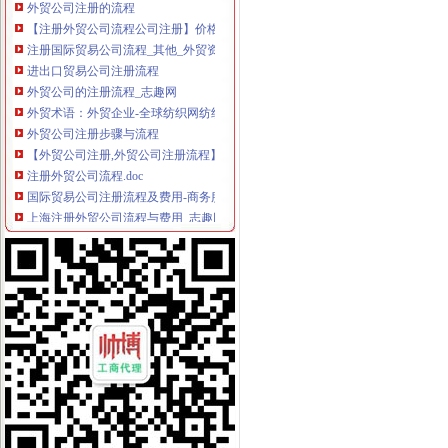
【注册外贸公司流程公司注册】价格_厂家_图片-Hc360慧聪网
注册国际贸易公司流程_其他_外贸资讯_帮课网
进出口贸易公司注册流程
外贸公司的注册流程_志趣网
外贸术语：外贸企业-全球纺织网纺织百科
外贸公司注册步骤与流程
【外贸公司注册,外贸公司注册流程】价格_厂家_图片-Hc360慧聪网
注册外贸公司流程.doc
国际贸易公司注册流程及费用-商务服务-成都商报
上海注册外贸公司流程与费用_志趣网
外贸公司注册流程2015香港公司注册处信息-企汇网
注册外贸公司的流程？_已解决-阿里巴巴生意经
注册外贸公司的流程【价格,品牌,供应商】-中国制造网,志选商务
青岛注册外贸公司流程.pdf
外贸公司的注册流程注册登记_律知识-律咨询上中顾律网（9
外贸公司注册流程pdf下载_爱问共享资料
国际贸易公司注册流程及费用-商务服务-铁道网
外贸公司注册流程-PLATFORM水中提壶-搜狐博客
山西注册外贸公司的流程及费用【今日推荐网-太原工商/税务/财务】
虹口区外贸公司注册流程-商务服务-绍兴E网
武汉注册外贸公司流程及费用【工商吧】_百度贴吧