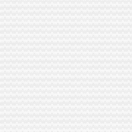
注册外贸公司的流程？_已解决-阿里巴巴生意经
注册外贸公司的流程【价格,品牌,供应商】-中国制造网,志选商务
青岛注册外贸公司流程.pdf
外贸公司的注册流程注册登记_律知识-律咨询上中顾律网（9
外贸公司注册流程pdf下载_爱问共享资料
国际贸易公司注册流程及费用-商务服务-铁道网
外贸公司注册流程-PLATFORM水中提壶-搜狐博客
山西注册外贸公司的流程及费用【今日推荐网-太原工商/税务/财务】
虹口区外贸公司注册流程-商务服务-绍兴E网
武汉注册外贸公司流程及费用【工商吧】_百度贴吧
上海外贸公司注册流程浦东注册外贸公司费用找上海磐琨
上海注册外贸公司的流程_普陀注册公司|普陀注册公司流程|上海普陀注
注册上海外贸公司流程-商务服务-六安新闻网
外贸公司注册流程是怎么样的？_已解决-阿里巴巴生意经
嘉定区外贸公司注册流程-商务服务-铁道网
外贸企业注册流程—在线播放—优酷网,高清在线观看
【免费咨询闵行外贸公司注册流程须知】价格,厂家,金融服务-搜了网
【上海注册外贸公司步骤、及流程】厂家,价格,图片_上海注册公司
上海注册家外贸公司的流程所需材料价格|上海注册家外贸公司的流程所
小型外贸公司注册流程_成都公司注册
注册国际贸易公司的流程以及费用详-商务服务