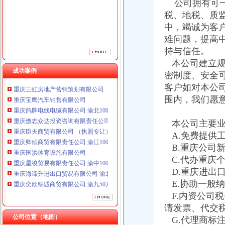
公司拥有可一
重庆臣夫商贸有限公司 （执照专让）
税、地税、质
重庆卿倾商贸有限责任公司 渝江100万 （工商注册）
中，竭诚为客
重庆国洪体育设施有限公司
难问题，提高
重庆星竣贸易有限责任公司 渝中100万 （进出口权）
重庆海谛升进出口贸易有限公司 渝北100万 （进出口权）
持与信任。
重庆奕欣锦诚商贸有限公司 渝九50万 （工商注册）
本公司建立规
成功案例
重庆信同广告有限公司 渝沙50万 （工商注册）
密制度、安全
重庆三虹房地产营销策划有限公司
客户如对本公
重庆宝鹰汽车销售有限公司
围内，我们愿
重庆鸽牌电线电缆有限公司 渝北10010万 (进出口权)
重庆傲志众达投资咨询有限责任公司 渝九1000万 （增资）
本公司主要业
重庆臣夫商贸有限公司 （执照专让）
重庆卿倾商贸有限责任公司 渝江100万 （工商注册）
A.免费提供
重庆国洪体育设施有限公司
B.重庆公司
重庆星竣贸易有限责任公司 渝中100万 （进出口权）
C.代办重庆
重庆海谛升进出口贸易有限公司 渝北100万 （进出口权）
D.重庆进出
重庆奕欣锦诚商贸有限公司 渝九50万 （工商注册）
E.协助一般
重庆信同广告有限公司 渝沙50万 （工商注册）
F.内资公司
重庆三虹房地产营销策划有限公司
请发票、代交
重庆宝鹰汽车销售有限公司
公司位置（地图）
G.代理商标