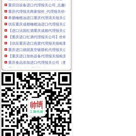
重庆旧设备进口代理报关公司_志趣网
重庆代理报关商家报价_代理报关价格_-微门户报价中心（第1页）-zz
希腊橄榄油进口重庆代理清关报关公司_志趣网
供应重庆成都橄榄油进口代理报关公司-行业汇-机电在线
【进口法国红酒重庆成都代理报关公司】价格_厂家_图片-Hc360慧聪网
【重庆进口红酒代理报关公司】价格,厂家,图片,进出口全套代理,
【供应重庆进口燕窝代理报关报检重庆报关公司】价格,厂家,图
重庆进口德国真空镀膜机代理报关公司_云同盟
【重庆进口加热设备代理报关报检|重庆报关公司】价格_厂家_图片-Hc
重庆食品添加进口代理报关公司（图）-产品平台-环球经贸网
重庆矿泉水代理报关时间
进口马来西亚燕窝成都上海重庆代理报关公司【今日推荐网-成都进出
【重庆旧包装测试设备进口报关代理公司】价格,厂家,商检报关代理
【重庆进口红酒报关报检,重庆报关代理公司】-青羊伞塔易登网
重庆机场报关代理,重庆进口报关公司电话-爱喇叭网
重庆寸滩港进口CNC机床代理报关公司重庆报关清关今题网
【重庆进口厨柜报关代理|重庆厨柜进口报关公司】价格,厂家,代理报
重庆饮料进口报关代理（图）-供应信息-环球经贸网
重庆进口干果报关报检代理公司-久久信息网
成都重庆进口化妆品面膜代理报关公司_Emily潘_新浪博客
【重庆璧山电子配件进口代理报关公司】_产品资讯_一呼百应资讯频道
急：请问重庆有哪些代理报关企业呀？谢谢··_搜问问