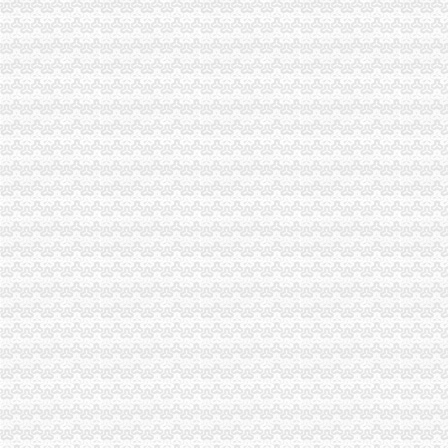
重庆进口报关清关代理公司,专业代理重庆口岸清关报关
重庆一般贸易代理报关公司-进出口交流-中国物流人论坛锦程物流网
重庆紫水晶进口代理报关公司
【重庆代理报关公司,进口报关报检服务】价格,厂家,图片,进出
重庆货物机场报关哪家公司可以代理_云同盟
重庆进口食品报关代理,重庆进口报关公司-久久信息网
重庆代理食品进口公司提供橄榄油进口报关（图）-供应信息-环球经
重庆能代理润滑油进口清关报关的物流公司
重庆仪器报关代理/重庆仪器清关公司
重庆新机械设备指定的报关代理公司_云同盟
重庆旧设备进口代理报关公司_志趣网
重庆代理报关商家报价_代理报关价格_-微门户报价中心（第1页）-zz
希腊橄榄油进口重庆代理清关报关公司_志趣网
供应重庆成都橄榄油进口代理报关公司-行业汇-机电在线
【进口法国红酒重庆成都代理报关公司】价格_厂家_图片-Hc360慧聪网
【重庆进口红酒代理报关公司】价格,厂家,图片,进出口全套代理,
【供应重庆进口燕窝代理报关报检重庆报关公司】价格,厂家,图
重庆进口德国真空镀膜机代理报关公司_云同盟
【重庆进口加热设备代理报关报检|重庆报关公司】价格_厂家_图片-Hc
重庆食品添加进口代理报关公司（图）-产品平台-环球经贸网
重庆矿泉水代理报关时间