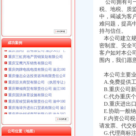
重庆傲志众达投资咨询有限责任公司 渝九1000万 （增资）
公司拥有可一
重庆臣夫商贸有限公司 （执照专让）
税、地税、质
重庆卿倾商贸有限责任公司 渝江100万 （工商注册）
中，竭诚为客
重庆国洪体育设施有限公司
难问题，提高
重庆星竣贸易有限责任公司 渝中100万 （进出口权）
持与信任。
重庆海谛升进出口贸易有限公司 渝北100万 （进出口权）
本公司建立规
重庆奕欣锦诚商贸有限公司 渝九50万 （工商注册）
成功案例
密制度、安全
重庆信同广告有限公司 渝沙50万 （工商注册）
重庆三虹房地产营销策划有限公司
客户如对本公
重庆宝鹰汽车销售有限公司
围内，我们愿
重庆鸽牌电线电缆有限公司 渝北10010万 (进出口权)
重庆傲志众达投资咨询有限责任公司 渝九1000万 （增资）
本公司主要业
重庆臣夫商贸有限公司 （执照专让）
A.免费提供
重庆卿倾商贸有限责任公司 渝江100万 （工商注册）
B.重庆公司
重庆国洪体育设施有限公司
C.代办重庆
重庆星竣贸易有限责任公司 渝中100万 （进出口权）
重庆海谛升进出口贸易有限公司 渝北100万 （进出口权）
D.重庆进出
重庆奕欣锦诚商贸有限公司 渝九50万 （工商注册）
E.协助一般
重庆信同广告有限公司 渝沙50万 （工商注册）
F.内资公司
重庆三虹房地产营销策划有限公司
请发票、代交
重庆宝鹰汽车销售有限公司
公司位置（地图）
G.代理商标