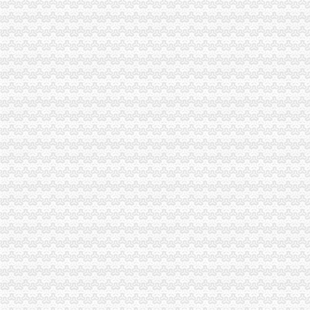
进口马来西亚燕窝成都上海重庆代理报关公司【今日推荐网-成都进出
【重庆旧包装测试设备进口报关代理公司】价格,厂家,商检报关代理
【重庆进口红酒报关报检,重庆报关代理公司】-青羊伞塔易登网
重庆机场报关代理,重庆进口报关公司电话-爱喇叭网
重庆寸滩港进口CNC机床代理报关公司重庆报关清关今题网
【重庆进口厨柜报关代理|重庆厨柜进口报关公司】价格,厂家,代理报
重庆饮料进口报关代理（图）-供应信息-环球经贸网
重庆进口干果报关报检代理公司-久久信息网
成都重庆进口化妆品面膜代理报关公司_Emily潘_新浪博客
【重庆璧山电子配件进口代理报关公司】_产品资讯_一呼百应资讯频道
急：请问重庆有哪些代理报关企业呀？谢谢··_搜问问
供应重庆二手机械进口清关报关代理公司
【法国红酒重庆报关,红酒进口重庆报关代理公司】-青羊伞塔易登网
香港到重庆物流公司,专业代理玻璃棉进口、代理玻璃棉进口报关清关
重庆橄榄油进口报关代理-西班牙希腊土耳其突尼斯橄榄油进口重庆报
【58同城】重庆代理出口报关
【重庆沙坪坝区报关公司|进口报关|代理报关】-重庆赶集网
重庆进口新机械报关公司新机械进口重庆代理报关-四川成都报关服务
法国奶香港包税进口到重庆进口代理清关|报关公司【今日推荐网-深
【天眼查】重庆辉业货物报关代理服务有限公司信息查询,重庆辉业货
德国到中国重庆进出口代理报关,空运海运进口物流运输,货代公司