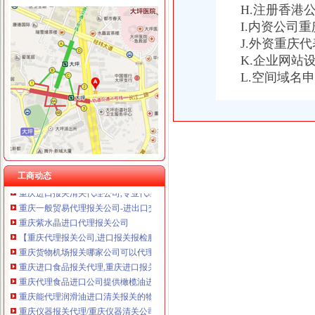
H.注册香港
I.内资公司
J.外资重庆
K.企业网站
L.空间域名
重庆代理报关公司
法国奶香港包税进口到重庆进口代理清关|报关公司【今日推荐网-深
供应重庆二手机械进口清关报关代理公司
重庆辉业货物报关代理服务有限公司
【重庆报关公司代理重庆报关公司代理】价格_厂家_图片-Hc360慧聪网
重庆进口木材物流代理/原木进口报关公司-进口木材原木木方-报关代理
重庆专业代理旧加工车床进口报关公司
工商动态
重庆进口报关清关代理公司,专业代理重庆口岸清关报关
重庆一般贸易代理报关公司-进出口交流-中国物流人论坛锦程物流网
重庆紫水晶进口代理报关公司
【重庆代理报关公司,进口报关报检服务】价格,厂家,图片,进出
重庆货物机场报关哪家公司可以代理_云同盟
重庆进口食品报关代理,重庆进口报关公司-久久信息网
重庆代理食品进口公司提供橄榄油进口报关（图）-供应信息-环球经
重庆能代理润滑油进口清关报关的物流公司
重庆仪器报关代理/重庆仪器清关公司
重庆新机械设备指定的报关代理公司_云同盟