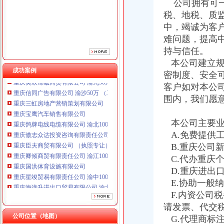
重庆鸽牌电线电缆有限公司 渝北10010万 (进出口权)
公司拥有可一
重庆傲志众达投资咨询有限责任公司 渝九1000万 （增资）
税、地税、质
重庆臣夫商贸有限公司 （执照专让）
中，竭诚为客
重庆卿倾商贸有限责任公司 渝江100万 （工商注册）
难问题，提高
重庆国洪体育设施有限公司
持与信任。
重庆星竣贸易有限责任公司 渝中100万 （进出口权）
本公司建立规
重庆海谛升进出口贸易有限公司 渝北100万 （进出口权）
成功案例
密制度、安全
重庆奕欣锦诚商贸有限公司 渝九50万 （工商注册）
重庆信同广告有限公司 渝沙50万 （工商注册）
客户如对本公
重庆三虹房地产营销策划有限公司
围内，我们愿
重庆宝鹰汽车销售有限公司
重庆鸽牌电线电缆有限公司 渝北10010万 (进出口权)
本公司主要业
重庆傲志众达投资咨询有限责任公司 渝九1000万 （增资）
A.免费提供
重庆臣夫商贸有限公司 （执照专让）
B.重庆公司
重庆卿倾商贸有限责任公司 渝江100万 （工商注册）
C.代办重庆
重庆国洪体育设施有限公司
重庆星竣贸易有限责任公司 渝中100万 （进出口权）
D.重庆进出
重庆海谛升进出口贸易有限公司 渝北100万 （进出口权）
E.协助一般
重庆奕欣锦诚商贸有限公司 渝九50万 （工商注册）
F.内资公司
重庆信同广告有限公司 渝沙50万 （工商注册）
请发票、代交
重庆三虹房地产营销策划有限公司
公司位置（地图）
G.代理商标
重庆宝鹰汽车销售有限公司