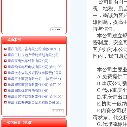
公司拥有可一
重庆傲志众达投资咨询有限责任公司 渝九1000万 （增资）
税、地税、质
重庆臣夫商贸有限公司 （执照专让）
重庆卿倾商贸有限责任公司 渝江100万 （工商注册）
中，竭诚为客
重庆国洪体育设施有限公司
难问题，提高
重庆星竣贸易有限责任公司 渝中100万 （进出口权）
持与信任。
重庆海谛升进出口贸易有限公司 渝北100万 （进出口权）
本公司建立规
重庆奕欣锦诚商贸有限公司 渝九50万 （工商注册）
成功案例
密制度、安全
重庆信同广告有限公司 渝沙50万 （工商注册）
客户如对本公
重庆三虹房地产营销策划有限公司
围内，我们愿
重庆宝鹰汽车销售有限公司
重庆鸽牌电线电缆有限公司 渝北10010万 (进出口权)
重庆傲志众达投资咨询有限责任公司 渝九1000万 （增资）
本公司主要业
重庆臣夫商贸有限公司 （执照专让）
A.免费提供
重庆卿倾商贸有限责任公司 渝江100万 （工商注册）
B.重庆公司
重庆国洪体育设施有限公司
C.代办重庆
重庆星竣贸易有限责任公司 渝中100万 （进出口权）
D.重庆进出
重庆海谛升进出口贸易有限公司 渝北100万 （进出口权）
E.协助一般
重庆奕欣锦诚商贸有限公司 渝九50万 （工商注册）
重庆信同广告有限公司 渝沙50万 （工商注册）
F.内资公司
重庆三虹房地产营销策划有限公司
请发票、代交
重庆宝鹰汽车销售有限公司
公司位置（地图）
G.代理商标