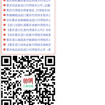
重庆旧设备进口代理报关公司_志趣网
重庆代理报关商家报价_代理报关价格_-微门户报价中心（第1页）-zz
希腊橄榄油进口重庆代理清关报关公司_志趣网
供应重庆成都橄榄油进口代理报关公司-行业汇-机电在线
【进口法国红酒重庆成都代理报关公司】价格_厂家_图片-Hc360慧聪网
【重庆进口红酒代理报关公司】价格,厂家,图片,进出口全套代理,
【供应重庆进口燕窝代理报关报检重庆报关公司】价格,厂家,图
重庆进口德国真空镀膜机代理报关公司_云同盟
【重庆进口加热设备代理报关报检|重庆报关公司】价格_厂家_图片-Hc
重庆食品添加进口代理报关公司（图）-产品平台-环球经贸网
重庆矿泉水代理报关时间
进口马来西亚燕窝成都上海重庆代理报关公司【今日推荐网-成都进出
【重庆旧包装测试设备进口报关代理公司】价格,厂家,商检报关代理
【重庆进口红酒报关报检,重庆报关代理公司】-青羊伞塔易登网
重庆机场报关代理,重庆进口报关公司电话-爱喇叭网
重庆寸滩港进口CNC机床代理报关公司重庆报关清关今题网
【重庆进口厨柜报关代理|重庆厨柜进口报关公司】价格,厂家,代理报
重庆饮料进口报关代理（图）-供应信息-环球经贸网
重庆进口干果报关报检代理公司-久久信息网
成都重庆进口化妆品面膜代理报关公司_Emily潘_新浪博客
【重庆璧山电子配件进口代理报关公司】_产品资讯_一呼百应资讯频道
急：请问重庆有哪些代理报关企业呀？谢谢··_搜问问