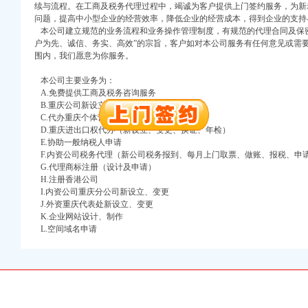
续与流程。在工商及税务代理过程中，竭诚为客户提供上门签约服务，为新
问题，提高中小型企业的经营效率，降低企业的经营成本，得到企业的支持
本公司建立规范的业务流程和业务操作管理制度，有规范的代理合同及保密
户为先、诚信、务实、高效”的宗旨，客户如对本公司服务有任何意见或需
围内，我们愿意为你服务。
本公司主要业务为：
A.免费提供工商及税务咨询服务
B.重庆公司新设立、变更、验资、增资、年检
C.代办重庆个体营业执照新设立、变更
口权)
D.重庆进出口权代办（新设立、变更、换证、年检）
万 （增资）
E.协助一般纳税人申请
F.内资公司税务代理（新公司税务报到、每月上门取票、做账、报税、申
注册）
G.代理商标注册（设计及申请）
H.注册香港公司
口权）
I.内资公司重庆分公司新设立、变更
J.外资重庆代表处新设立、变更
进出口权）
K.企业网站设计、制作
册）
L.空间域名申请
口权)
万 （增资）