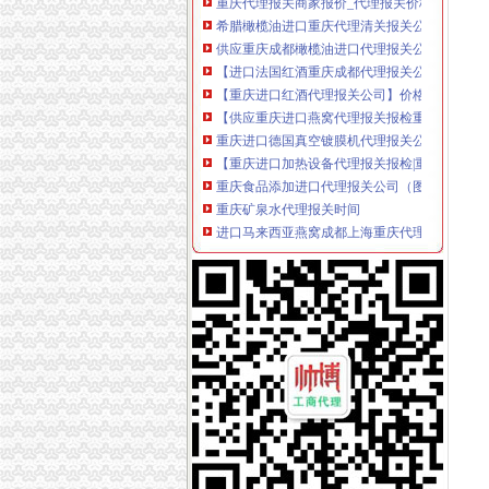
希腊橄榄油进口重庆代理清关报关公司_志趣网
供应重庆成都橄榄油进口代理报关公司-行业汇
【进口法国红酒重庆成都代理报关公司】价格_厂家
【重庆进口红酒代理报关公司】价格,厂家,图片,
【供应重庆进口燕窝代理报关报检重庆报关公司
重庆进口德国真空镀膜机代理报关公司_云同盟
【重庆进口加热设备代理报关报检|重庆报关公司】
重庆食品添加进口代理报关公司（图）-产品平
重庆矿泉水代理报关时间
进口马来西亚燕窝成都上海重庆代理报关公司【
【重庆旧包装测试设备进口报关代理公司】价格
【重庆进口红酒报关报检,重庆报关代理公司】
重庆机场报关代理,重庆进口报关公司电话-爱喇
重庆寸滩港进口CNC机床代理报关公司重庆报
【重庆进口厨柜报关代理|重庆厨柜进口报关公司
重庆饮料进口报关代理（图）-供应信息-环球经
重庆进口干果报关报检代理公司-久久信息网
成都重庆进口化妆品面膜代理报关公司_Emily
【重庆璧山电子配件进口代理报关公司】_产品
急：请问重庆有哪些代理报关企业呀？谢谢··_
供应重庆二手机械进口清关报关代理公司
【法国红酒重庆报关,红酒进口重庆报关代理公