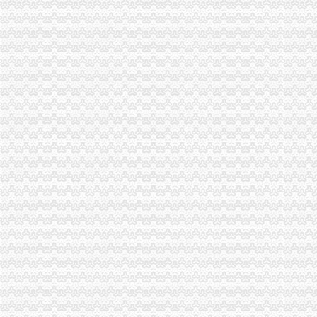
重庆进口报关清关代理公司,专业代理重庆口岸清关报关
重庆一般贸易代理报关公司-进出口交流-中国物流人论坛锦程物流网
重庆紫水晶进口代理报关公司
【重庆代理报关公司,进口报关报检服务】价格,厂家,图片,进出
重庆货物机场报关哪家公司可以代理_云同盟
重庆进口食品报关代理,重庆进口报关公司-久久信息网
重庆代理食品进口公司提供橄榄油进口报关（图）-供应信息-环球经
重庆能代理润滑油进口清关报关的物流公司
重庆仪器报关代理/重庆仪器清关公司
重庆新机械设备指定的报关代理公司_云同盟
重庆旧设备进口代理报关公司_志趣网
重庆代理报关商家报价_代理报关价格_-微门户报价中心（第1页）-zz
希腊橄榄油进口重庆代理清关报关公司_志趣网
供应重庆成都橄榄油进口代理报关公司-行业汇-机电在线
【进口法国红酒重庆成都代理报关公司】价格_厂家_图片-Hc360慧聪网
【重庆进口红酒代理报关公司】价格,厂家,图片,进出口全套代理,
【供应重庆进口燕窝代理报关报检重庆报关公司】价格,厂家,图
重庆进口德国真空镀膜机代理报关公司_云同盟
【重庆进口加热设备代理报关报检|重庆报关公司】价格_厂家_图片-Hc
重庆食品添加进口代理报关公司（图）-产品平台-环球经贸网
重庆矿泉水代理报关时间
进口马来西亚燕窝成都上海重庆代理报关公司【今日推荐网-成都进出