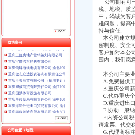
公司拥有可一
重庆臣夫商贸有限公司 （执照专让）
税、地税、质
重庆卿倾商贸有限责任公司 渝江100万 （工商注册）
中，竭诚为客
重庆国洪体育设施有限公司
难问题，提高
重庆星竣贸易有限责任公司 渝中100万 （进出口权）
持与信任。
重庆海谛升进出口贸易有限公司 渝北100万 （进出口权）
重庆奕欣锦诚商贸有限公司 渝九50万 （工商注册）
本公司建立规
成功案例
重庆信同广告有限公司 渝沙50万 （工商注册）
密制度、安全
重庆三虹房地产营销策划有限公司
客户如对本公
重庆宝鹰汽车销售有限公司
围内，我们愿
重庆鸽牌电线电缆有限公司 渝北10010万 (进出口权)
重庆傲志众达投资咨询有限责任公司 渝九1000万 （增资）
本公司主要业
重庆臣夫商贸有限公司 （执照专让）
A.免费提供
重庆卿倾商贸有限责任公司 渝江100万 （工商注册）
重庆国洪体育设施有限公司
B.重庆公司
重庆星竣贸易有限责任公司 渝中100万 （进出口权）
C.代办重庆
重庆海谛升进出口贸易有限公司 渝北100万 （进出口权）
D.重庆进出
重庆奕欣锦诚商贸有限公司 渝九50万 （工商注册）
E.协助一般
重庆信同广告有限公司 渝沙50万 （工商注册）
F.内资公司
重庆三虹房地产营销策划有限公司
请发票、代交
重庆宝鹰汽车销售有限公司
公司位置（地图）
G.代理商标