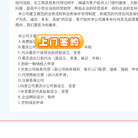
续与流程。在工商及税务代理过程中，竭诚为客户提供上门签约服务，为新
万 （增资）
问题，提高中小型企业的经营效率，降低企业的经营成本，得到企业的支持
本公司建立规范的业务流程和业务操作管理制度，有规范的代理合同及保密
注册）
户为先、诚信、务实、高效”的宗旨，客户如对本公司服务有任何意见或需
围内，我们愿意为你服务。
口权）
进出口权）
本公司主要业务为：
A.免费提供工商及税务咨询服务
册）
B.重庆公司新设立、变更、验资、增资、年检
C.代办重庆个体营业执照新设立、变更
D.重庆进出口权代办（新设立、变更、换证、年检）
E.协助一般纳税人申请
口权)
F.内资公司税务代理（新公司税务报到、每月上门取票、做账、报税、申
万 （增资）
G.代理商标注册（设计及申请）
H.注册香港公司
I.内资公司重庆分公司新设立、变更
注册）
J.外资重庆代表处新设立、变更
K.企业网站设计、制作
口权）
L.空间域名申请
进出口权）
册）