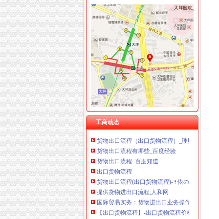
货物出口流程
上海出口货物退运报关流程手续/懂海关内部流
外贸知识：外贸进出口货物操作流程
出口流程-搜百科
海运出口货物基本流程_百度经验
货物出口流程
出口货物流程几步走_外贸流程_eBay外贸门户
《一般货物出口流程》100篇第一文库网
工商动态
货物出口流程（出口货物流程）_理财前线_天
货物出口流程有哪些_百度经验
货物出口流程_百度知道
出口货物流程
货物出口流程(出口货物流程)-♀依の亿°♂的日
提供货物进出口流程,人和网
国际贸易实务：货物进出口业务操作流程-搜百
【出口货物流程】-出口货物流程价格|批发-出口
出口货物通关