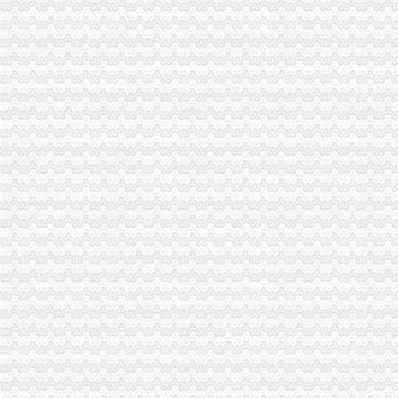
出口货物流程几步走_外贸流程_eBay外贸门户
《一般货物出口流程》100篇第一文库网
货物出口流程（出口货物流程）_理财前线_天涯论坛_天涯社区
货物出口流程有哪些_百度经验
货物出口流程_百度知道
出口货物流程
货物出口流程(出口货物流程)-♀依の亿°♂的日志-网易博客
提供货物进出口流程,人和网
国际贸易实务：货物进出口业务操作流程-搜百科
【出口货物流程】-出口货物流程价格|批发-出口货物流程公司-页88网
出口货物通关
《进出口货物通关流程》_优秀范文十篇
北京货物进出口代理-中艺嘉业为您提供门到门的一条龙服务-供应信息
进出口货物基本流程_报关员资格_无忧考网
一般货物空运进出口步骤_中大网校
【货物出口流程以及操作流程的图片】-宝安宝安易登网
出口货物流程-刹那的日志-网易博客
出口货物流程-CSDN博客
货物出口流程中的外贸运输保险工作-百科教程网_经验分享平台[上学
出口货物流程-CSDN博客
【海运货物进出口流程价格服务】价格_厂家_图片-Hc360慧聪网
提供货物出口流程,危险品海运咨询,人和网