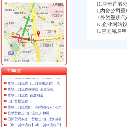
H.注册香港
I.内资公司
J.外资重庆
K.企业网站
L.空间域名
货物出口流程
代理公司出口_宁波瓯伟嘉外贸专家精心整理货物进出口的实务流程【
一般货物空运进出口基本流程_搜狐_搜狐网
出口流程-搜百科
海运出口货物基本流程_百度经验
货物出口流程
出口货物流程几步走_外贸流程_eBay外贸门户
工商动态
《一般货物出口流程》100篇第一文库网
货物出口流程（出口货物流程）_理财前线_天涯论坛_天涯社区
货物出口流程有哪些_百度经验
货物出口流程_百度知道
出口货物流程
货物出口流程(出口货物流程)-♀依の亿°♂的日志-网易博客
提供货物进出口流程,人和网
国际贸易实务：货物进出口业务操作流程-搜百科
【出口货物流程】-出口货物流程价格|批发-出口货物流程公司-页88网
出口货物通关