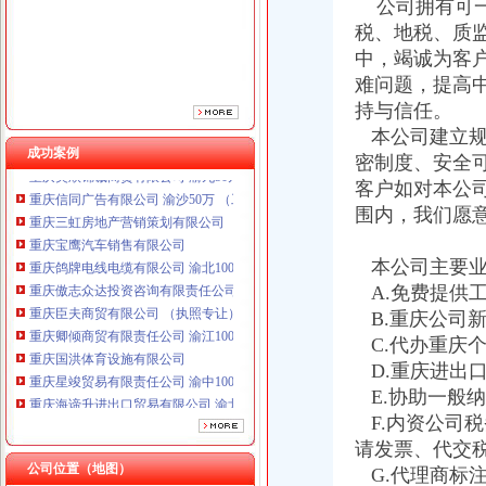
重庆鸽牌电线电缆有限公司 渝北10010万 (进出口权)
公司拥有可一
重庆傲志众达投资咨询有限责任公司 渝九1000万 （增资）
税、地税、质
重庆臣夫商贸有限公司 （执照专让）
中，竭诚为客
重庆卿倾商贸有限责任公司 渝江100万 （工商注册）
难问题，提高
重庆国洪体育设施有限公司
持与信任。
重庆星竣贸易有限责任公司 渝中100万 （进出口权）
本公司建立规
重庆海谛升进出口贸易有限公司 渝北100万 （进出口权）
成功案例
密制度、安全
重庆奕欣锦诚商贸有限公司 渝九50万 （工商注册）
重庆信同广告有限公司 渝沙50万 （工商注册）
客户如对本公
重庆三虹房地产营销策划有限公司
围内，我们愿
重庆宝鹰汽车销售有限公司
重庆鸽牌电线电缆有限公司 渝北10010万 (进出口权)
本公司主要业
重庆傲志众达投资咨询有限责任公司 渝九1000万 （增资）
A.免费提供
重庆臣夫商贸有限公司 （执照专让）
B.重庆公司
重庆卿倾商贸有限责任公司 渝江100万 （工商注册）
C.代办重庆
重庆国洪体育设施有限公司
重庆星竣贸易有限责任公司 渝中100万 （进出口权）
D.重庆进出
重庆海谛升进出口贸易有限公司 渝北100万 （进出口权）
E.协助一般
重庆奕欣锦诚商贸有限公司 渝九50万 （工商注册）
F.内资公司
重庆信同广告有限公司 渝沙50万 （工商注册）
请发票、代交
重庆三虹房地产营销策划有限公司
公司位置（地图）
G.代理商标
重庆宝鹰汽车销售有限公司