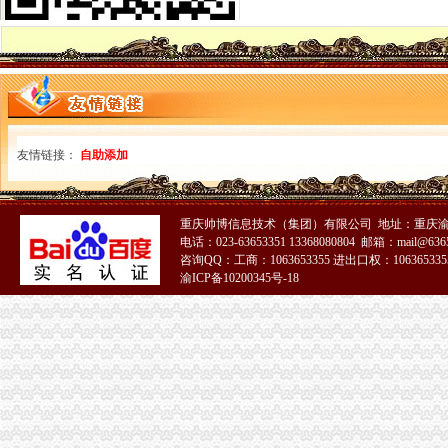
货物出口的业务流程[1]-国际货运代理-无忧考网
货物进出口流程.ppt
【货物出口全部流程】价格_厂家_图片-Hc360慧聪网
出口货物流程_已解决-阿里巴巴生意经
出口货物流程.ppt
出口货物流程_已解决-阿里巴巴生意经
海运货物出口操作流程_百度经验
友情链接：
自助添加
出口货物流程[1]
货物出口越南通关流程
物流公司货物出口流程-搬家物流-久久信息网
集装箱货物出口过程中的一般流程介绍——运去哪
重庆帅博信息技术（集团）有限公司 地址：重庆渝
电话：023-63653351 13368080804 邮箱：mail@6365
出口货物流程_中华文本库
咨询QQ：工商：1063653355 进出口权：1063653355
出口货物流程法规-110网
渝ICP备10200345号-18
出口货物流程法规-110网
货物出口退运流程
货物出口流程
代理公司出口_宁波瓯伟嘉外贸专家精心整理货物进出口的实务流程【
一般货物空运进出口基本流程_搜狐_搜狐网
出口流程-搜百科
海运出口货物基本流程_百度经验
货物出口流程