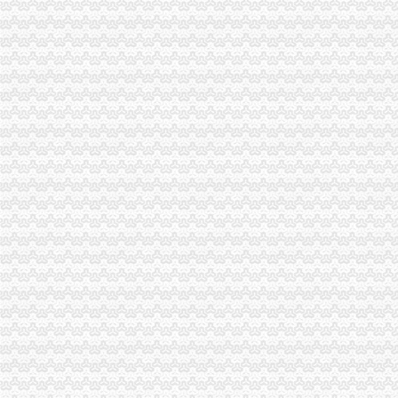
突尼斯拟简化货物进出口流程_新闻中心_大河网
【货物出口的业务流程】_产品资讯_一呼百应资讯频道
【出口货物流程】_出口货物流程批发价_出口货物流程货源--虎易网
空运货物出口操作流程_货物运输—中国物通网
出口货物流程_出口货物流程doc下载_爱问共享资料
一般进出口货物的报关程序
出口货物基本流程_互动百科
运输物流出口货物流程-供应信息-环球经贸网
一般货物空运进出口基本流程_搜狐_搜狐网
出口货物退运流程
货物出口的业务流程[1]-国际货运代理-无忧考网
货物进出口流程.ppt
【货物出口全部流程】价格_厂家_图片-Hc360慧聪网
出口货物流程_已解决-阿里巴巴生意经
出口货物流程.ppt
出口货物流程_已解决-阿里巴巴生意经
海运货物出口操作流程_百度经验
出口货物流程[1]
货物出口越南通关流程
物流公司货物出口流程-搬家物流-久久信息网
集装箱货物出口过程中的一般流程介绍——运去哪