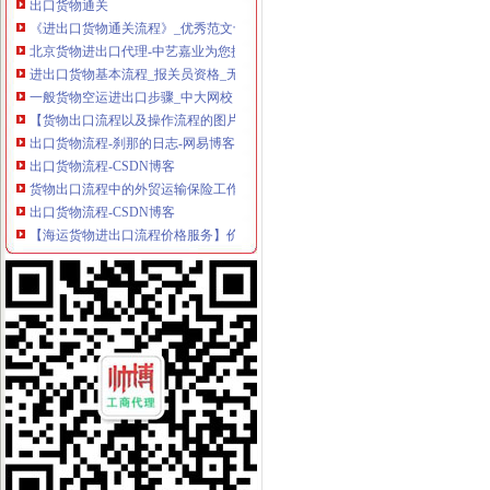
《进出口货物通关流程》_优秀范文十篇
北京货物进出口代理-中艺嘉业为您提供门到门的一条龙服务-供应信息
进出口货物基本流程_报关员资格_无忧考网
一般货物空运进出口步骤_中大网校
【货物出口流程以及操作流程的图片】-宝安宝安易登网
出口货物流程-刹那的日志-网易博客
出口货物流程-CSDN博客
货物出口流程中的外贸运输保险工作-百科教程网_经验分享平台[上学
出口货物流程-CSDN博客
【海运货物进出口流程价格服务】价格_厂家_图片-Hc360慧聪网
提供货物出口流程,危险品海运咨询,人和网
突尼斯拟简化货物进出口流程_新闻中心_大河网
【货物出口的业务流程】_产品资讯_一呼百应资讯频道
【出口货物流程】_出口货物流程批发价_出口货物流程货源--虎易网
空运货物出口操作流程_货物运输—中国物通网
出口货物流程_出口货物流程doc下载_爱问共享资料
一般进出口货物的报关程序
出口货物基本流程_互动百科
运输物流出口货物流程-供应信息-环球经贸网
一般货物空运进出口基本流程_搜狐_搜狐网
出口货物退运流程