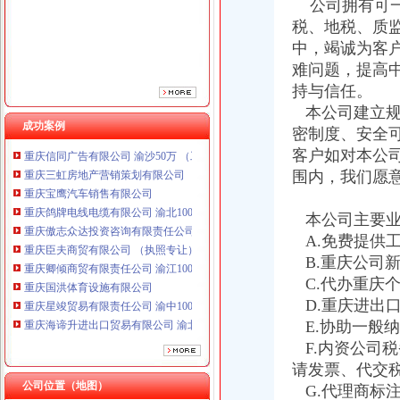
公司拥有可一
重庆傲志众达投资咨询有限责任公司 渝九1000万 （增资）
税、地税、质
重庆臣夫商贸有限公司 （执照专让）
中，竭诚为客
重庆卿倾商贸有限责任公司 渝江100万 （工商注册）
重庆国洪体育设施有限公司
难问题，提高
重庆星竣贸易有限责任公司 渝中100万 （进出口权）
持与信任。
重庆海谛升进出口贸易有限公司 渝北100万 （进出口权）
本公司建立规
重庆奕欣锦诚商贸有限公司 渝九50万 （工商注册）
成功案例
密制度、安全
重庆信同广告有限公司 渝沙50万 （工商注册）
客户如对本公
重庆三虹房地产营销策划有限公司
围内，我们愿
重庆宝鹰汽车销售有限公司
重庆鸽牌电线电缆有限公司 渝北10010万 (进出口权)
重庆傲志众达投资咨询有限责任公司 渝九1000万 （增资）
本公司主要业
重庆臣夫商贸有限公司 （执照专让）
A.免费提供
重庆卿倾商贸有限责任公司 渝江100万 （工商注册）
B.重庆公司
重庆国洪体育设施有限公司
C.代办重庆
重庆星竣贸易有限责任公司 渝中100万 （进出口权）
D.重庆进出
重庆海谛升进出口贸易有限公司 渝北100万 （进出口权）
E.协助一般
重庆奕欣锦诚商贸有限公司 渝九50万 （工商注册）
F.内资公司
重庆信同广告有限公司 渝沙50万 （工商注册）
重庆三虹房地产营销策划有限公司
请发票、代交
公司位置（地图）
重庆宝鹰汽车销售有限公司
G.代理商标