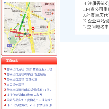
H.注册香港
I.内资公司
J.外资重庆
K.企业网站
货物出口流程
L.空间域名
上海出口货物退运报关流程手续/懂海关内部流程
外贸知识：外贸进出口货物操作流程
出口流程-搜百科
海运出口货物基本流程_百度经验
货物出口流程
出口货物流程几步走_外贸流程_eBay外贸门户
《一般货物出口流程》100篇第一文库网
工商动态
货物出口流程（出口货物流程）_理财前线_天涯论坛_天涯社区
货物出口流程有哪些_百度经验
货物出口流程_百度知道
出口货物流程
货物出口流程(出口货物流程)-♀依の亿°♂的日志-网易博客
提供货物进出口流程,人和网
国际贸易实务：货物进出口业务操作流程-搜百科
【出口货物流程】-出口货物流程价格|批发-出口货物流程公司-页88网
出口货物通关