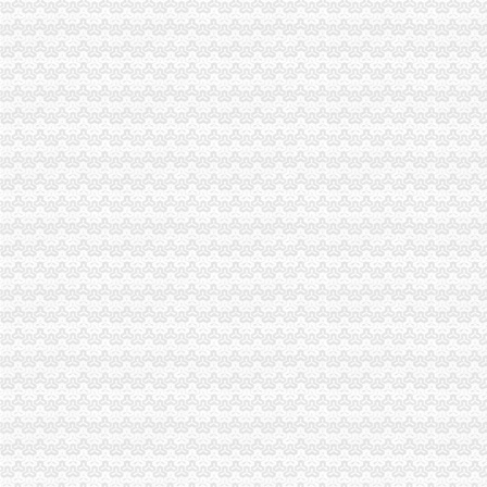
突尼斯拟简化货物进出口流程_新闻中心_大河网
【货物出口的业务流程】_产品资讯_一呼百应资讯频道
【出口货物流程】_出口货物流程批发价_出口货物流程货源--虎易网
空运货物出口操作流程_货物运输—中国物通网
出口货物流程_出口货物流程doc下载_爱问共享资料
一般进出口货物的报关程序
出口货物基本流程_互动百科
运输物流出口货物流程-供应信息-环球经贸网
一般货物空运进出口基本流程_搜狐_搜狐网
出口货物退运流程
货物出口的业务流程[1]-国际货运代理-无忧考网
货物进出口流程.ppt
【货物出口全部流程】价格_厂家_图片-Hc360慧聪网
出口货物流程_已解决-阿里巴巴生意经
出口货物流程.ppt
出口货物流程_已解决-阿里巴巴生意经
海运货物出口操作流程_百度经验
出口货物流程[1]
货物出口越南通关流程
物流公司货物出口流程-搬家物流-久久信息网
集装箱货物出口过程中的一般流程介绍——运去哪