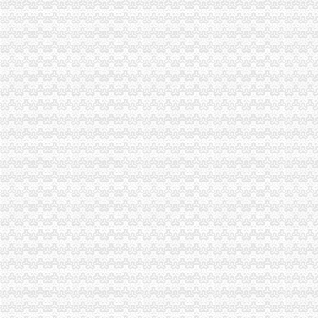
《一般货物出口流程》100篇第一文库网
货物出口流程（出口货物流程）_理财前线_天涯论坛_天涯社区
货物出口流程有哪些_百度经验
货物出口流程_百度知道
出口货物流程
货物出口流程(出口货物流程)-♀依の亿°♂的日志-网易博客
提供货物进出口流程,人和网
国际贸易实务：货物进出口业务操作流程-搜百科
【出口货物流程】-出口货物流程价格|批发-出口货物流程公司-页88网
出口货物通关
《进出口货物通关流程》_优秀范文十篇
北京货物进出口代理-中艺嘉业为您提供门到门的一条龙服务-供应信息
进出口货物基本流程_报关员资格_无忧考网
一般货物空运进出口步骤_中大网校
【货物出口流程以及操作流程的图片】-宝安宝安易登网
出口货物流程-刹那的日志-网易博客
出口货物流程-CSDN博客
货物出口流程中的外贸运输保险工作-百科教程网_经验分享平台[上学
出口货物流程-CSDN博客
【海运货物进出口流程价格服务】价格_厂家_图片-Hc360慧聪网
提供货物出口流程,危险品海运咨询,人和网