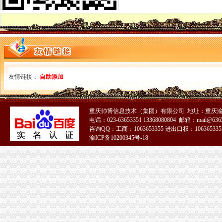
货物出口的业务流程[1]-国际货运代理-无忧考网
货物进出口流程.ppt
【货物出口全部流程】价格_厂家_图片-Hc360慧聪网
出口货物流程_已解决-阿里巴巴生意经
出口货物流程.ppt
出口货物流程_已解决-阿里巴巴生意经
海运货物出口操作流程_百度经验
出口货物流程[1]
友情链接：
自助添加
货物出口越南通关流程
物流公司货物出口流程-搬家物流-久久信息网
集装箱货物出口过程中的一般流程介绍——运去哪
重庆帅博信息技术（集团）有限公司 地址：重庆渝
出口货物流程_中华文本库
电话：023-63653351 13368080804 邮箱：mail@6365
出口货物流程法规-110网
咨询QQ：工商：1063653355 进出口权：1063653355
出口货物流程法规-110网
渝ICP备10200345号-18
货物出口退运流程
货物出口流程
上海出口货物退运报关流程手续/懂海关内部流程
外贸知识：外贸进出口货物操作流程
出口流程-搜百科
海运出口货物基本流程_百度经验
货物出口流程
出口货物流程几步走_外贸流程_eBay外贸门户