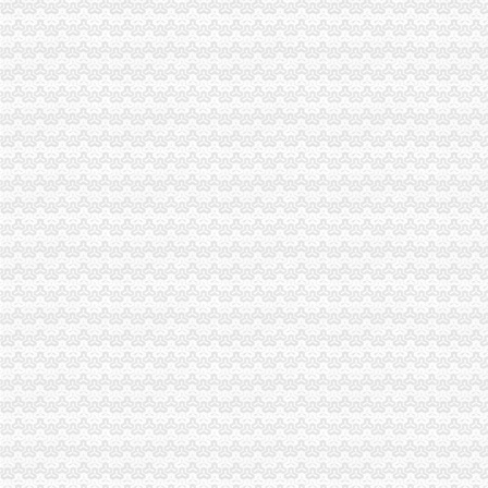
《一般货物出口流程》100篇第一文库网
货物出口流程（出口货物流程）_理财前线_天涯论坛_天涯社区
货物出口流程有哪些_百度经验
货物出口流程_百度知道
出口货物流程
货物出口流程(出口货物流程)-♀依の亿°♂的日志-网易博客
提供货物进出口流程,人和网
国际贸易实务：货物进出口业务操作流程-搜百科
【出口货物流程】-出口货物流程价格|批发-出口货物流程公司-页88网
出口货物通关
《进出口货物通关流程》_优秀范文十篇
北京货物进出口代理-中艺嘉业为您提供门到门的一条龙服务-供应信息
进出口货物基本流程_报关员资格_无忧考网
一般货物空运进出口步骤_中大网校
【货物出口流程以及操作流程的图片】-宝安宝安易登网
出口货物流程-刹那的日志-网易博客
出口货物流程-CSDN博客
货物出口流程中的外贸运输保险工作-百科教程网_经验分享平台[上学
出口货物流程-CSDN博客
【海运货物进出口流程价格服务】价格_厂家_图片-Hc360慧聪网
提供货物出口流程,危险品海运咨询,人和网