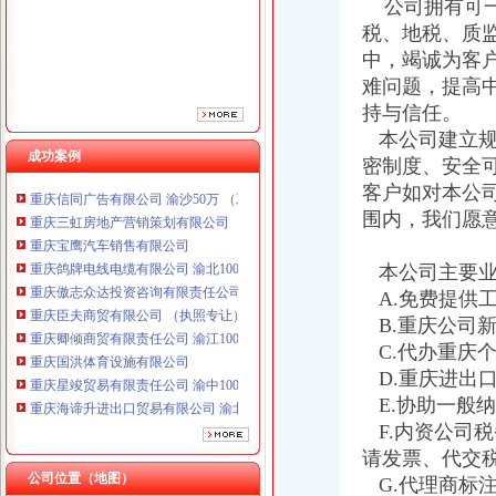
公司拥有可一
重庆傲志众达投资咨询有限责任公司 渝九1000万 （增资）
税、地税、质
重庆臣夫商贸有限公司 （执照专让）
中，竭诚为客
重庆卿倾商贸有限责任公司 渝江100万 （工商注册）
难问题，提高
重庆国洪体育设施有限公司
持与信任。
重庆星竣贸易有限责任公司 渝中100万 （进出口权）
重庆海谛升进出口贸易有限公司 渝北100万 （进出口权）
本公司建立规
成功案例
重庆奕欣锦诚商贸有限公司 渝九50万 （工商注册）
密制度、安全
重庆信同广告有限公司 渝沙50万 （工商注册）
客户如对本公
重庆三虹房地产营销策划有限公司
围内，我们愿
重庆宝鹰汽车销售有限公司
重庆鸽牌电线电缆有限公司 渝北10010万 (进出口权)
本公司主要业
重庆傲志众达投资咨询有限责任公司 渝九1000万 （增资）
A.免费提供
重庆臣夫商贸有限公司 （执照专让）
重庆卿倾商贸有限责任公司 渝江100万 （工商注册）
B.重庆公司
重庆国洪体育设施有限公司
C.代办重庆
重庆星竣贸易有限责任公司 渝中100万 （进出口权）
D.重庆进出
重庆海谛升进出口贸易有限公司 渝北100万 （进出口权）
E.协助一般
重庆奕欣锦诚商贸有限公司 渝九50万 （工商注册）
F.内资公司
重庆信同广告有限公司 渝沙50万 （工商注册）
请发票、代交
重庆三虹房地产营销策划有限公司
公司位置（地图）
G.代理商标
重庆宝鹰汽车销售有限公司