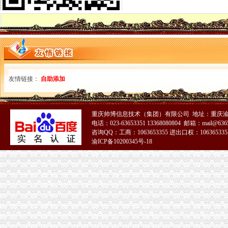
货物出口的业务流程[1]-国际货运代理-无忧考网
货物进出口流程.ppt
【货物出口全部流程】价格_厂家_图片-Hc360慧聪网
出口货物流程_已解决-阿里巴巴生意经
出口货物流程.ppt
出口货物流程_已解决-阿里巴巴生意经
海运货物出口操作流程_百度经验
出口货物流程[1]
友情链接：
自助添加
货物出口越南通关流程
物流公司货物出口流程-搬家物流-久久信息网
集装箱货物出口过程中的一般流程介绍——运去哪
重庆帅博信息技术（集团）有限公司 地址：重庆渝
出口货物流程_中华文本库
电话：023-63653351 13368080804 邮箱：mail@6365
出口货物流程法规-110网
咨询QQ：工商：1063653355 进出口权：1063653355
渝ICP备10200345号-18
出口货物流程法规-110网
货物出口退运流程
货物出口流程
上海出口货物退运报关流程手续/懂海关内部流程
外贸知识：外贸进出口货物操作流程
出口流程-搜百科
海运出口货物基本流程_百度经验
货物出口流程
出口货物流程几步走_外贸流程_eBay外贸门户