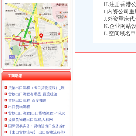
H.注册香港
I.内资公司
J.外资重庆
K.企业网站
货物出口流程
L.空间域名
上海出口货物退运报关流程手续/懂海关内部流程
外贸知识：外贸进出口货物操作流程
出口流程-搜百科
海运出口货物基本流程_百度经验
货物出口流程
出口货物流程几步走_外贸流程_eBay外贸门户
工商动态
《一般货物出口流程》100篇第一文库网
货物出口流程（出口货物流程）_理财前线_天涯论坛_天涯社区
货物出口流程有哪些_百度经验
货物出口流程_百度知道
出口货物流程
货物出口流程(出口货物流程)-♀依の亿°♂的日志-网易博客
提供货物进出口流程,人和网
国际贸易实务：货物进出口业务操作流程-搜百科
【出口货物流程】-出口货物流程价格|批发-出口货物流程公司-页88网
出口货物通关