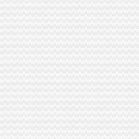
突尼斯拟简化货物进出口流程_新闻中心_大河网
【货物出口的业务流程】_产品资讯_一呼百应资讯频道
【出口货物流程】_出口货物流程批发价_出口货物流程货源--虎易网
空运货物出口操作流程_货物运输—中国物通网
出口货物流程_出口货物流程doc下载_爱问共享资料
一般进出口货物的报关程序
出口货物基本流程_互动百科
运输物流出口货物流程-供应信息-环球经贸网
一般货物空运进出口基本流程_搜狐_搜狐网
出口货物退运流程
货物出口的业务流程[1]-国际货运代理-无忧考网
货物进出口流程.ppt
【货物出口全部流程】价格_厂家_图片-Hc360慧聪网
出口货物流程_已解决-阿里巴巴生意经
出口货物流程.ppt
出口货物流程_已解决-阿里巴巴生意经
海运货物出口操作流程_百度经验
出口货物流程[1]
货物出口越南通关流程
物流公司货物出口流程-搬家物流-久久信息网
集装箱货物出口过程中的一般流程介绍——运去哪