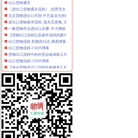
《进出口货物通关流程》_优秀范文十篇
北京货物进出口代理-中艺嘉业为您提供门到门的一条龙服务-供应信息
进出口货物基本流程_报关员资格_无忧考网
一般货物空运进出口步骤_中大网校
【货物出口流程以及操作流程的图片】-宝安宝安易登网
出口货物流程-刹那的日志-网易博客
出口货物流程-CSDN博客
货物出口流程中的外贸运输保险工作-百科教程网_经验分享平台[上学
出口货物流程-CSDN博客
【海运货物进出口流程价格服务】价格_厂家_图片-Hc360慧聪网
提供货物出口流程,危险品海运咨询,人和网
突尼斯拟简化货物进出口流程_新闻中心_大河网
【货物出口的业务流程】_产品资讯_一呼百应资讯频道
【出口货物流程】_出口货物流程批发价_出口货物流程货源--虎易网
空运货物出口操作流程_货物运输—中国物通网
出口货物流程_出口货物流程doc下载_爱问共享资料
一般进出口货物的报关程序
出口货物基本流程_互动百科
运输物流出口货物流程-供应信息-环球经贸网
一般货物空运进出口基本流程_搜狐_搜狐网
出口货物退运流程