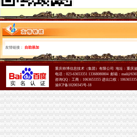
铜梁局外贸公司注册要求六项措施加食品安全监管
长寿局外贸公司注册条件四大重点力推进风廉政建设
高新园局重庆代办外贸公司为外资企业免费举办网上年度年检知识培训
长寿局重庆注册进出口公司把好四个关口 建立健全信用信息化建设长效管理机
经开园局重庆代办外贸公司四项措施加风廉政建设
经开区局认真贯彻市重庆代办外贸公司局纪检监察工作会议精
巫山局外贸公司注册资金四结合扎实开展个体验照工作
友情链接：
自助添加
江津局重庆注册进出口公司积造注册窗口形象
沙坪坝局狠抓“四个环节”外贸公司注册着力推进法制建设
开县局着力构建高效处理信访事项的外贸公司注册五大机制
丰都局围绕造新时期合格工商干部提出“十问”外贸公司注册要求
重庆帅博信息技术（集团）有限公司 地址：重庆渝
高新园分局采取三项措施杜绝“致银耳”外贸公司注册资金进入园区市场
电话：023-63653351 13368080804 邮箱：mail@6365
咨询QQ：工商：1063653355 进出口权：1063653355
江津局严把“五关”重庆注册进出口公司加风廉政建设
渝ICP备10200345号-18
綦江局注册登记科获市“巾帼文明岗”外贸公司注册资金称号
市重庆注册外贸公司局召开全市工商系统赴福建省挂职锻炼干部座谈会
市外贸公司注册局召开全系统风廉政建设暨纪检监察工作会议
市外贸公司注册局加快驰名商标推荐力度做好自主品牌培育工作
高新园分局重庆注册外贸公司四项举措提高政务信息质量
奉节局外贸公司注册流程完善六项机制加红盾护农行动
市外贸公司注册条件局发布红盾示提醒市民谨防欺诈
市局机关妇委会要求全体女职工认真学习讨论“八荣八耻”重庆代办外贸公司荣辱