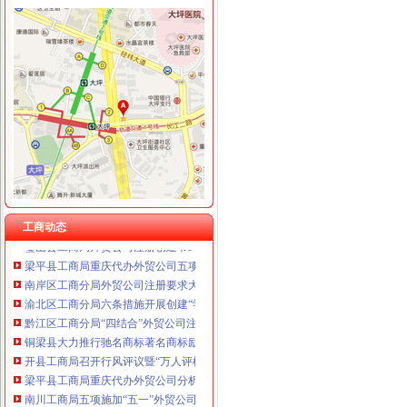
工商动态
万州区工商局外贸公司注册条件引导发展柠檬产业促农民增收
重庆市重庆注册进出口公司广告违法率大幅下降
合川市外贸公司注册工商局信息化应用大练以训促练见成效
綦江县工商局外贸公司注册要求采取五项措施推进行政执法办案工作
巴南区工商分局五项措施开展月饼市外贸公司注册场整
开县工商局外贸公司注册条件认真开展先进教育回头看切实整顿会风
九龙坡工商分局外贸公司注册流程创新服务新举措
工商动态
璧山县工商局外贸公司注册创建节约型机关
梁平县工商局重庆代办外贸公司五项制度落实整改提高阶段工作
南岸区工商分局外贸公司注册要求大胆索纠风和政风行风评议工作新思路
渝北区工商分局六条措施开展创建“学习型”外贸公司注册资金支部活动
黔江区工商分局“四结合”外贸公司注册查纠行政审批违规行为
铜梁县大力推行驰名商标著名商标励办法
开县工商局召开行风评议暨“万人评机关作风”外贸公司注册条件再动员会
梁平县工商局重庆代办外贸公司分析评议阶段边议边改见成效
南川工商局五项施加“五一”外贸公司注册资金金周安全工作
九龙坡区工商分局外贸公司注册流程为企业信用促进会保驾护航