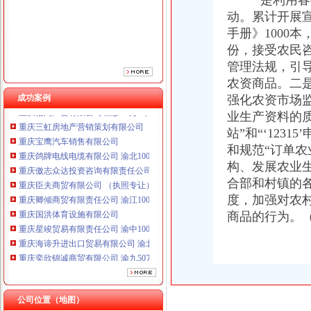
一是利用春播
重庆臣夫商贸有限公司 （执照专让）
动。累计开展宣
重庆卿倾商贸有限责任公司 渝江100万 （工商注册）
手册》1000
重庆国洪体育设施有限公司
份，接受农民咨
重庆星竣贸易有限责任公司 渝中100万 （进出口权）
管理法规，引
重庆海谛升进出口贸易有限公司 渝北100万 （进出口权）
农资商品。二
重庆奕欣锦诚商贸有限公司 渝九50万 （工商注册）
成功案例
强化农资市场
重庆信同广告有限公司 渝沙50万 （工商注册）
业生产资料的质
重庆三虹房地产营销策划有限公司
重庆宝鹰汽车销售有限公司
站”和“‘123
重庆鸽牌电线电缆有限公司 渝北10010万 (进出口权)
和规范“订单
重庆傲志众达投资咨询有限责任公司 渝九1000万 （增资）
构、发展农业
重庆臣夫商贸有限公司 （执照专让）
合部和村镇的
重庆卿倾商贸有限责任公司 渝江100万 （工商注册）
度，加强对农
重庆国洪体育设施有限公司
商品的行为。
重庆星竣贸易有限责任公司 渝中100万 （进出口权）
重庆海谛升进出口贸易有限公司 渝北100万 （进出口权）
重庆奕欣锦诚商贸有限公司 渝九50万 （工商注册）
重庆信同广告有限公司 渝沙50万 （工商注册）
重庆三虹房地产营销策划有限公司
重庆宝鹰汽车销售有限公司
公司位置（地图）