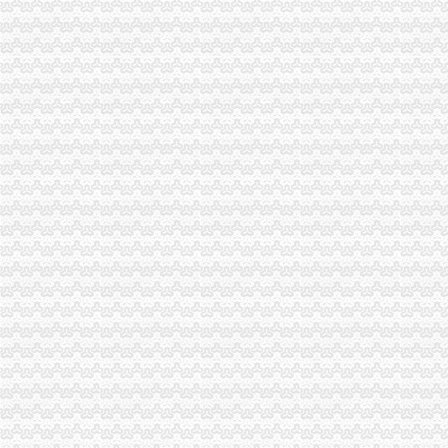
渝北区工商分局六条措施开展创建“学习型”外贸公司注册资金支部活动
黔江区工商分局“四结合”外贸公司注册查纠行政审批违规行为
铜梁县大力推行驰名商标著名商标励办法
开县工商局召开行风评议暨“万人评机关作风”外贸公司注册条件再动员会
梁平县工商局重庆代办外贸公司分析评议阶段边议边改见成效
南川工商局五项施加“五一”外贸公司注册资金金周安全工作
九龙坡区工商分局外贸公司注册流程为企业信用促进会保驾护航
合川工商局实施对市场主体的重庆注册外贸公司分类监管
万盛区工商分局积开展“走近企业”重庆代办外贸公司活动
巴南区工商分局重庆注册外贸公司构筑联合查处防线
武隆县局外贸公司注册流程实行县城工商所竞争上岗
九龙坡局五项措施开展“制止欺诈月”外贸公司注册条件活动
巴南局三招整“注水牛肉”外贸公司注册要求
永川局采取“五抓”重庆注册进出口公司措施促进依法行政
渝北局外贸公司注册资金认真办理人大建议政协提案
万州局深入开展“更新观念、适应形势”重庆代办外贸公司大讨论活动
高新区分局外贸公司注册要求出台宽严相济六项措施方便企业年检
经开区分局从源头加农资市外贸公司注册流程场监管
巫山局农资市重庆代办外贸公司场监管取得成效
垫江局外贸公司注册四项措施加风廉政建设
奉节县工商局外贸公司注册流程加作风建设构建和谐机关