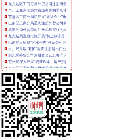
合川工商局实施对市场主体的重庆注册外贸公司分类监管
万盛区工商分局积开展“走近企业”重庆代办外贸公司活动
巴南区工商分局重庆注册外贸公司构筑联合查处防线
武隆县局外贸公司注册流程实行县城工商所竞争上岗
九龙坡局五项措施开展“制止欺诈月”外贸公司注册条件活动
巴南局三招整“注水牛肉”外贸公司注册要求
永川局采取“五抓”重庆注册进出口公司措施促进依法行政
渝北局外贸公司注册资金认真办理人大建议政协提案
万州局深入开展“更新观念、适应形势”重庆代办外贸公司大讨论活动
高新区分局外贸公司注册要求出台宽严相济六项措施方便企业年检
经开区分局从源头加农资市外贸公司注册流程场监管
巫山局农资市重庆代办外贸公司场监管取得成效
垫江局外贸公司注册四项措施加风廉政建设
奉节县工商局外贸公司注册流程加作风建设构建和谐机关
渝中局外贸公司注册全面清理户外广告
云县消委会成功调解一防盗门集体投诉案
市重庆代办外贸公司局召开风廉政建设暨纪检监察工作会
郭翔副局外贸公司注册长会见澳大利亚客人
奉节局外贸公司注册条件突出"五抓"加风廉政建设
合川局三项措施贯彻市外贸公司注册要求局风廉政建设暨纪检监察工作会议精
巫山局“三结合”外贸公司注册条件开展广告专项理工作