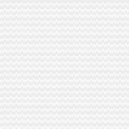
渝中局外贸公司注册全面清理户外广告
云县消委会成功调解一防盗门集体投诉案
市重庆代办外贸公司局召开风廉政建设暨纪检监察工作会
郭翔副局外贸公司注册长会见澳大利亚客人
奉节局外贸公司注册条件突出"五抓"加风廉政建设
合川局三项措施贯彻市外贸公司注册要求局风廉政建设暨纪检监察工作会议精
巫山局“三结合”外贸公司注册条件开展广告专项理工作
铜梁局外贸公司注册要求六项措施加食品安全监管
长寿局外贸公司注册条件四大重点力推进风廉政建设
高新园局重庆代办外贸公司为外资企业免费举办网上年度年检知识培训
长寿局重庆注册进出口公司把好四个关口 建立健全信用信息化建设长效管理机
经开园局重庆代办外贸公司四项措施加风廉政建设
经开区局认真贯彻市重庆代办外贸公司局纪检监察工作会议精
巫山局外贸公司注册资金四结合扎实开展个体验照工作
江津局重庆注册进出口公司积造注册窗口形象
沙坪坝局狠抓“四个环节”外贸公司注册着力推进法制建设
开县局着力构建高效处理信访事项的外贸公司注册五大机制
丰都局围绕造新时期合格工商干部提出“十问”外贸公司注册要求
高新园分局采取三项措施杜绝“致银耳”外贸公司注册资金进入园区市场
江津局严把“五关”重庆注册进出口公司加风廉政建设
綦江局注册登记科获市“巾帼文明岗”外贸公司注册资金称号