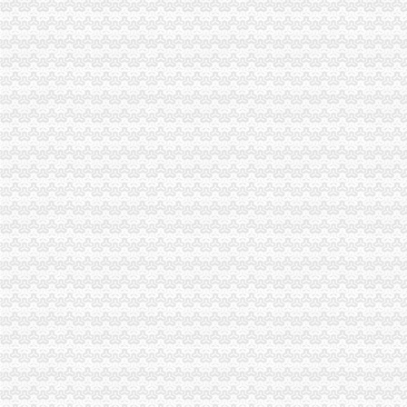
经开园工商分局重庆代办外贸公司组织法律知识培训
沙区局“制止欺诈月活动”外贸公司注册流程有效开展
江北局外贸公司注册流程积配合3.15成功开展现场直通车活动
潼南局外贸公司注册条件立足三点化风廉正建设
合川局五项措施深化“走近三农”外贸公司注册活动
秀山局突出五个重点狠抓农资市重庆注册进出口公司场监管
万州局重庆注册外贸公司建立违法广告示公告制度
铜梁局认真贯彻落实市重庆注册外贸公司局风廉政建设暨纪检监察工作会议精
梁平局重庆注册进出口公司采取五项措施化再就业工作
巴南局重庆代办外贸公司积推进主义新农村建设
江津局重庆注册进出口公司四个坚持狠抓机关作风建设
工商动态
万州区工商局外贸公司注册条件引导发展柠檬产业促农民增收
重庆市重庆注册进出口公司广告违法率大幅下降
合川市外贸公司注册工商局信息化应用大练以训促练见成效
綦江县工商局外贸公司注册要求采取五项措施推进行政执法办案工作
巴南区工商分局五项措施开展月饼市外贸公司注册场整
开县工商局外贸公司注册条件认真开展先进教育回头看切实整顿会风
九龙坡工商分局外贸公司注册流程创新服务新举措
璧山县工商局外贸公司注册创建节约型机关
梁平县工商局重庆代办外贸公司五项制度落实整改提高阶段工作
南岸区工商分局外贸公司注册要求大胆索纠风和政风行风评议工作新思路