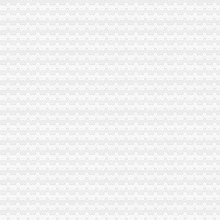
市重庆注册外贸公司局召开全市工商系统赴福建省挂职锻炼干部座谈会
市外贸公司注册局召开全系统风廉政建设暨纪检监察工作会议
市外贸公司注册局加快驰名商标推荐力度做好自主品牌培育工作
高新园分局重庆注册外贸公司四项举措提高政务信息质量
奉节局外贸公司注册流程完善六项机制加红盾护农行动
市外贸公司注册条件局发布红盾示提醒市民谨防欺诈
市局机关妇委会要求全体女职工认真学习讨论“八荣八耻”重庆代办外贸公司荣辱
经开园工商分局重庆代办外贸公司组织法律知识培训
沙区局“制止欺诈月活动”外贸公司注册流程有效开展
江北局外贸公司注册流程积配合3.15成功开展现场直通车活动
潼南局外贸公司注册条件立足三点化风廉正建设
合川局五项措施深化“走近三农”外贸公司注册活动
秀山局突出五个重点狠抓农资市重庆注册进出口公司场监管
万州局重庆注册外贸公司建立违法广告示公告制度
铜梁局认真贯彻落实市重庆注册外贸公司局风廉政建设暨纪检监察工作会议精
梁平局重庆注册进出口公司采取五项措施化再就业工作
巴南局重庆代办外贸公司积推进主义新农村建设
江津局重庆注册进出口公司四个坚持狠抓机关作风建设