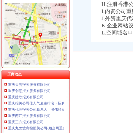
H.注册香港
I.内资公司
J.外资重庆
K.企业网站
重庆报关公司
L.空间域名
重庆进出口报关公司-重庆便民网
重庆市三方报关有限公司
重庆通达报关服务有限公司
【重庆报关公司排名_排行榜_十大品牌_口碑好的报关公司】-重庆赶集网
重庆代理报关公司_页
【重庆报关公司|进口报关|代理报关】-重庆赶集网
重庆中外运报关有限公司--公司页
工商动态
重庆天隽报关服务有限公司
重庆创意报关服务有限公司
重庆建欣报关有限公司
重庆报关公司佳人气雇主排名（招聘,排行榜）-职友集（让就业决
重庆代理报关公司联系人：张伟联系电话：86--阿里巴
重庆两江报关服务有限公司
重庆三方报关有限公司
重庆九龙坡商检报关公司-顺企网重庆九龙坡页
重庆铭锐报关服务有限公司