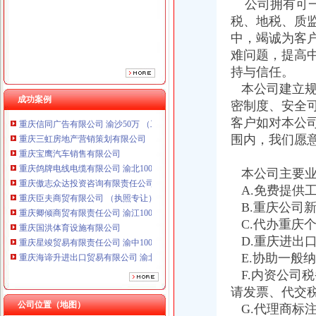
公司拥有可一
重庆傲志众达投资咨询有限责任公司 渝九1000万 （增资）
税、地税、质
重庆臣夫商贸有限公司 （执照专让）
中，竭诚为客
重庆卿倾商贸有限责任公司 渝江100万 （工商注册）
重庆国洪体育设施有限公司
难问题，提高
重庆星竣贸易有限责任公司 渝中100万 （进出口权）
持与信任。
重庆海谛升进出口贸易有限公司 渝北100万 （进出口权）
本公司建立规
重庆奕欣锦诚商贸有限公司 渝九50万 （工商注册）
成功案例
密制度、安全
重庆信同广告有限公司 渝沙50万 （工商注册）
客户如对本公
重庆三虹房地产营销策划有限公司
围内，我们愿
重庆宝鹰汽车销售有限公司
重庆鸽牌电线电缆有限公司 渝北10010万 (进出口权)
重庆傲志众达投资咨询有限责任公司 渝九1000万 （增资）
本公司主要业
重庆臣夫商贸有限公司 （执照专让）
A.免费提供
重庆卿倾商贸有限责任公司 渝江100万 （工商注册）
B.重庆公司
重庆国洪体育设施有限公司
C.代办重庆
重庆星竣贸易有限责任公司 渝中100万 （进出口权）
D.重庆进出
重庆海谛升进出口贸易有限公司 渝北100万 （进出口权）
E.协助一般
重庆奕欣锦诚商贸有限公司 渝九50万 （工商注册）
F.内资公司
重庆信同广告有限公司 渝沙50万 （工商注册）
重庆三虹房地产营销策划有限公司
请发票、代交
公司位置（地图）
重庆宝鹰汽车销售有限公司
G.代理商标