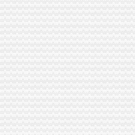
重庆中外运报关有限公司-中国贸易网-会员网站
【重庆报关】重庆报关价格_重庆报关批发_重庆报关厂家-Hc360慧聪网
【重庆报关公司|进口报关|代理报关】-重庆赶集网
重庆报关公司_重庆报关清关服务-qd8.com.cn
重庆报关企业区内分支机构备案
【重庆报关行,重庆机场指定报关公司】-青羊伞塔易登网
重庆报关服务,重庆报关咨询,重庆报关代理（图）-产品平台-环球经
重庆进口什么报关有优势,重庆进口报关公司_云同盟
重庆清关报关公司/进口报关代理
【重庆通达报关服务有限公司招聘_新招聘信息】-前程无忧官方招聘
重庆三方报关有限公司2013招聘_重庆校园招聘
【重庆进出口贸易公司报关重庆进出口贸易公司报关】价格_厂家_图
重庆报关员招聘信息|重庆三方报关有限公司招聘信息-山城人才网
【重庆通达报关服务有限公司2017新招聘信息】-大街网
重庆进口食品内陆运输需要多长时间,重庆代理报关公司【今日推荐网
宠物食品进口重庆报关公司
重庆通达报关服务有限公司.,重庆通达报关服务有限公司.招聘_招聘信
重庆进口代理报关公司_志趣网
重庆万享报关有限公司重庆报关电话-直辖市重庆报关服
【重庆机场进口报关,重庆清关报关公司】价格_厂家_图片-Hc360慧
重庆口岸进出口报关公司专业代理出口报关运输重庆报关清关今题网