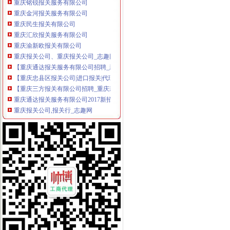
重庆金河报关服务有限公司
重庆民生报关有限公司
重庆汇欣报关服务有限公司
重庆渝新欧报关有限公司
重庆报关公司、重庆报关公司_志趣网
【重庆通达报关服务有限公司招聘_新招聘信息】-前程无忧官方招聘
【重庆忠县区报关公司|进口报关|代理报关】-重庆赶集网
【重庆三方报关有限公司招聘_重庆新招聘信息】-前程无忧官方招聘
重庆通达报关服务有限公司2017新招聘信息_电话_地址-58企业名录
重庆报关公司,报关行_志趣网
【重庆进口报关公司】_重庆进口报关公司厂家批发-虎易网
重庆中外运报关有限公司-中国贸易网-会员网站
【重庆报关】重庆报关价格_重庆报关批发_重庆报关厂家-Hc360慧聪网
【重庆报关公司|进口报关|代理报关】-重庆赶集网
重庆报关公司_重庆报关清关服务-qd8.com.cn
重庆报关企业区内分支机构备案
【重庆报关行,重庆机场指定报关公司】-青羊伞塔易登网
重庆报关服务,重庆报关咨询,重庆报关代理（图）-产品平台-环球经
重庆进口什么报关有优势,重庆进口报关公司_云同盟
重庆清关报关公司/进口报关代理
【重庆通达报关服务有限公司招聘_新招聘信息】-前程无忧官方招聘