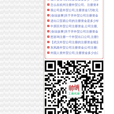
我公司是外贸公司,注册资金5万欧元。现在公司
[创业故事]关于开外贸公司注册资金的若干问题
进出口贸易公司的注册资金是多少钱？
中原区外贸公司注册资金,公司注册,【诺之洋财
[创业故事]关于开外贸公司注册资金的若干问题
想咨询注册一个外贸出口公司,注册资金为50W,
【武汉外贸公司注册的注册资金规定及出资方式】
东风路外贸公司注册资金|公司注册|【诺之洋财
外国人资外贸公司,注册资金多少合适|轻纺外贸-
苏州外贸有限公司注册资金要求,自营进出口贸
【我想注册一家苏州外贸企业,注册资金应该定多
苏州外贸有限公司注册资金要求,自营进出口贸
苏州工业园区注册外贸公司注册资金-商务服务
国际贸易离岸操作、国际避税暨离岸金融税务贸易
我想问一下：注册一家拥有进出口权的外贸公司
安徽外贸公司注册资金多少-商业服务-菏泽生意
【南昌科技公司注册资金,公司注册费用,外贸公
申请进出口权的外贸公司的注册资金低是？-青
外贸进出口公司注册资金有无限制？低是多少？_
申请进出口权的外贸公司的注册资金低是？-青
嘉定食品公司注册流程|嘉定外贸公司注册资金要