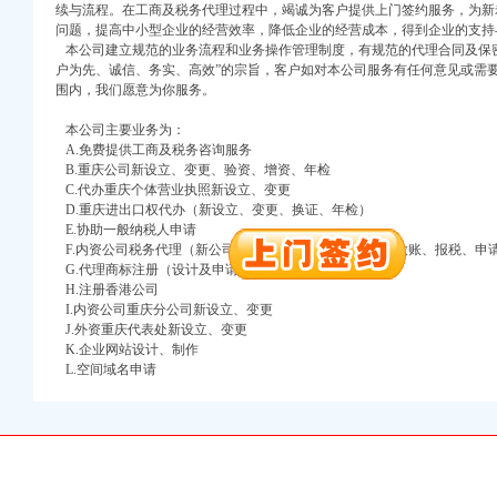
续与流程。在工商及税务代理过程中，竭诚为客户提供上门签约服务，为新
注册）
问题，提高中小型企业的经营效率，降低企业的经营成本，得到企业的支持
本公司建立规范的业务流程和业务操作管理制度，有规范的代理合同及保密
户为先、诚信、务实、高效”的宗旨，客户如对本公司服务有任何意见或需
口权）
围内，我们愿意为你服务。
进出口权）
册）
本公司主要业务为：
A.免费提供工商及税务咨询服务
B.重庆公司新设立、变更、验资、增资、年检
C.代办重庆个体营业执照新设立、变更
D.重庆进出口权代办（新设立、变更、换证、年检）
口权)
E.协助一般纳税人申请
万 （增资）
F.内资公司税务代理（新公司税务报到、每月上门取票、做账、报税、申
G.代理商标注册（设计及申请）
注册）
H.注册香港公司
I.内资公司重庆分公司新设立、变更
口权）
J.外资重庆代表处新设立、变更
K.企业网站设计、制作
进出口权）
L.空间域名申请
册）