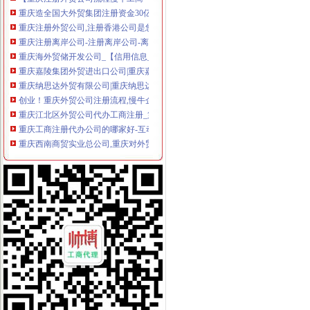
重庆注册外贸公司,注册香港公司是您选_tel_新浪博客
重庆注册离岸公司-注册离岸公司-离岸公司-福步外贸论坛（FOB
重庆海外贸储开发公司_【信用信息_诉讼信息_财务信息_注册信息_电
重庆嘉陵集团外贸进出口公司|重庆嘉陵集团外贸进出口公司网站
重庆纳思达外贸有限公司|重庆纳思达外贸有限公司网站
创业！重庆外贸公司注册流程,慢牛企业服务免费咨询！_志趣网
重庆江北区外贸公司代办工商注册_第1页_重庆大学_校_西祠胡同
重庆工商注册代办公司的哪家好-互动百科
重庆西南商贸实业总公司,重庆对外贸易进出口公司技术设备进出口分
重庆时尚领袖外贸服饰有限公司
重庆外贸注册招聘|重庆外贸注册职位信息汇总|外贸注册重庆招聘分类-
重庆成立大型外贸集团_证券之星
重庆江北区外贸公司代理工商注册_第1页_重庆焦点_媒体_西祠胡同
注册公司重庆英国公司注册美国公司注册等离岸商务-成都58同城
关于重庆两江新区外贸进出口企业海关注册代码进行变更备案的通知·
如何注册香港公司做外贸_卫捷企业咨询重庆_678_新浪博客
重庆时尚领袖外贸服饰有限公司联系人：冯双梅联系电话：86-023-
【重庆市巴南对外贸易进出口公司外贸火锅馆工商信息】-阿土伯工商
重庆外贸服务平台“快融通”上线三拼域名已注册：域名新闻：域名门
【外贸公司注册信息】赶集网
重庆对外贸易进口有限公司-主页