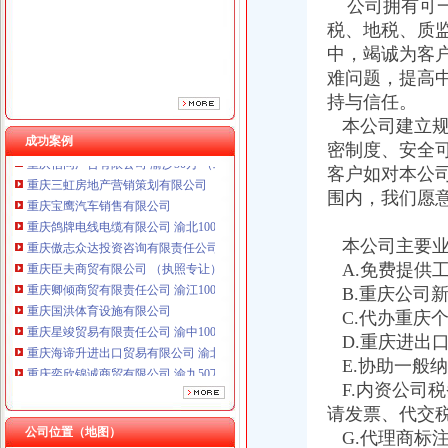
重庆傲志众达投资咨询有限责任公司 渝九1000万 （增资）
公司拥有可一
重庆臣夫商贸有限公司 （执照专让）
税、地税、质
重庆卿倾商贸有限责任公司 渝江100万 （工商注册）
中，竭诚为客
重庆国洪体育设施有限公司
难问题，提高
重庆星竣贸易有限责任公司 渝中100万 （进出口权）
持与信任。
重庆海谛升进出口贸易有限公司 渝北100万 （进出口权）
本公司建立规
重庆奕欣锦诚商贸有限公司 渝九50万 （工商注册）
成功案例
重庆信同广告有限公司 渝沙50万 （工商注册）
密制度、安全
重庆三虹房地产营销策划有限公司
客户如对本公
重庆宝鹰汽车销售有限公司
围内，我们愿
重庆鸽牌电线电缆有限公司 渝北10010万 (进出口权)
重庆傲志众达投资咨询有限责任公司 渝九1000万 （增资）
本公司主要业
重庆臣夫商贸有限公司 （执照专让）
A.免费提供
重庆卿倾商贸有限责任公司 渝江100万 （工商注册）
B.重庆公司
重庆国洪体育设施有限公司
重庆星竣贸易有限责任公司 渝中100万 （进出口权）
C.代办重庆
重庆海谛升进出口贸易有限公司 渝北100万 （进出口权）
D.重庆进出
重庆奕欣锦诚商贸有限公司 渝九50万 （工商注册）
E.协助一般
重庆信同广告有限公司 渝沙50万 （工商注册）
F.内资公司
重庆三虹房地产营销策划有限公司
请发票、代交
重庆宝鹰汽车销售有限公司
公司位置（地图）
G.代理商标