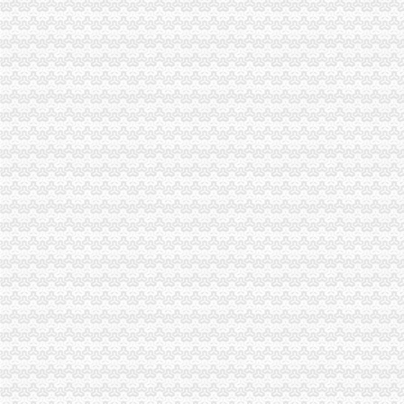
海关物流企业内训-海关物流企业内训课程-诺达名师
海关物流管理系统那个好？_管理前线_天涯论坛_天涯社区
【平台对接海关物流】-平台对接海关物流价格|批发-平台对接海关物流
润衡海关物流风险管理软件有限公司
【海关物流业务整车零担全国专线运输】价格,厂家,图片-中国网库
邮政海关（国际）快件物流公司|邮政海关（国际）快件物流公司网站
海关物流企业公开课_海关物流课程网-诺达名师网
大工业区海关货运公司_云同盟
深圳海关查验货物指定物流公司存储被指涉嫌垄断|海关|货物|物流公司_
深圳海关查验货指定物流公司存储被指涉嫌垄断|深圳海关|指定物流公
海关改革带旺物流业_资讯中心_中国物流与采购网
上海关先生-物流公司|物流企业页-中国物流交易中心（智慧
海关物流监管【价格,厂家,求购,什么品牌好】-中国制造网,西安
海关物流监管系统供应,海关物流监管系统商机--软件
立刻查–海关编码|空运查询–免费的国际物流查询平台
海关工作人员成立物流公司收进出口商仓储费_新闻_腾讯网
上海海关监管物流公司供应,上海海关监管物流公司商机--
【大工业区海关,物流,货运公司】价格_厂家_图片-Hc360慧聪网
深圳佳速达物流3吨海关监管车运输公司
物流做海关他们报关是怎么搞的？_搜问问
海关、物流公司已经留下进出口记录-久久信息网
【2014年海关物流有限公司新招聘信息_电话_地址】-赶集网