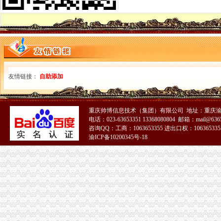
海关监管仓物流公司_海关监管仓物流厂家_公司页-阿里巴巴
西班牙巴塞罗那海关货运公司外贸部
【海关物流帐软件】厂家,价格,图片_东莞赛文计算机有限公司_必途
武汉海关物流信息系统上线运行
俄白哈三国2014年将成立海关物流联合公司_电商小子_新浪博客
海关涉物流垄断：物流老板为海关服务中心负责人_网易新闻
【海关转关货运】-海关转关货运价格|批发-海关转关货运公司-页88网
友情链接：
自助添加
【2014年苏州海关物流运输公司新招聘信息_电话_地址】-赶集网
山东海关物流封【价格,厂家,求购,什么品牌好】-中国制造网,
做海关物流账之前要了解企业_骏天钟_新浪博客
昂丰物流公司-海关,
重庆帅博信息技术（集团）有限公司 地址：重庆渝
张家港保税区海关对物流园区企业进行培训_资讯中心_中国物流与采购
电话：023-63653351 13368080804 邮箱：mail@6365
咨询QQ：工商：1063653355 进出口权：1063653355
天津源海关务物流有限公司-阿土伯企业名录
渝ICP备10200345号-18
俄罗斯海关服务物流有限责任公司联系人：王振国联系电话：86-021-
海关物流公司
海关物流监控解决方案【价格,厂家,求购,使用说明】-中国制
海关物流信息监控系统简介..ppt
海关物流厂家_海关物流厂家/公司-阿里巴巴公司页
广州易兴物流有限公司-海关监管气垫车运输、海关监管厢式货车运输
深圳海关邮政物流有限公司_官方网站页
深圳海关邮政物流有限公司