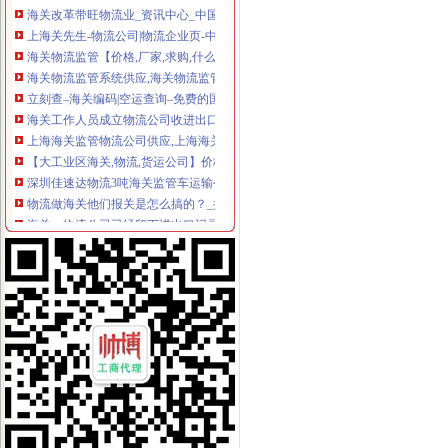
上海关先生-物流公司|物流企业页-中国物流交易中心（智慧
海关物流监管【价格,厂家,求购,什么品牌好】-中国制造网,西安
海关物流监管系统供应,海关物流监管系统商机--软件
立刻查–海关编码|空运查询–免费的国际物流查询平台
海关工作人员成立物流公司收进出口商仓储费_新闻_腾讯网
上海海关监管物流公司供应,上海海关监管物流公司商机--
【大工业区海关,物流,货运公司】价格_厂家_图片-Hc360慧聪网
深圳佳速达物流3吨海关监管车运输公司
物流做海关他们报关是怎么搞的？_搜问问
海关、物流公司已经留下进出口记录-久久信息网
【2014年海关物流有限公司新招聘信息_电话_地址】-赶集网
海关物流监控解决方案-海关-技术文章-中国工控网
天津源海关务物流有限公司
【深圳保税区海关物流公司】价格_厂家_图片-Hc360慧聪网
海关集中物流监管系统,实力供应商-全球五金网
大工业区海关衡专线物流公司_云同盟
【海关物流园区服务】价格,厂家,图片,进出口全套代理,青岛保税
大工业区海关专线物流_云同盟
中俄铁路海关货运物流公司（图）-供应信息-环球经贸网
海关新物流线路企业运1个集装箱可省千元_新蓝网
天津到上海关物流公司_志趣网