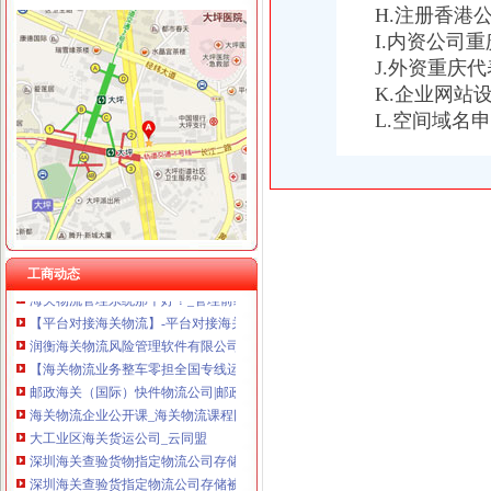
H.注册香港
I.内资公司
J.外资重庆
K.企业网站
海关物流公司
L.空间域名
海关物流监控解决方案【价格,厂家,求购,使用说明】-中国制
海关物流信息监控系统简介..ppt
海关物流厂家_海关物流厂家/公司-阿里巴巴公司页
广州易兴物流有限公司-海关监管气垫车运输、海关监管厢式货车运输
深圳海关邮政物流有限公司_官方网站页
深圳海关邮政物流有限公司
海关物流企业内训-海关物流企业内训课程-诺达名师
工商动态
海关物流管理系统那个好？_管理前线_天涯论坛_天涯社区
【平台对接海关物流】-平台对接海关物流价格|批发-平台对接海关物流
润衡海关物流风险管理软件有限公司
【海关物流业务整车零担全国专线运输】价格,厂家,图片-中国网库
邮政海关（国际）快件物流公司|邮政海关（国际）快件物流公司网站
海关物流企业公开课_海关物流课程网-诺达名师网
大工业区海关货运公司_云同盟
深圳海关查验货物指定物流公司存储被指涉嫌垄断|海关|货物|物流公司_
深圳海关查验货指定物流公司存储被指涉嫌垄断|深圳海关|指定物流公
海关改革带旺物流业_资讯中心_中国物流与采购网