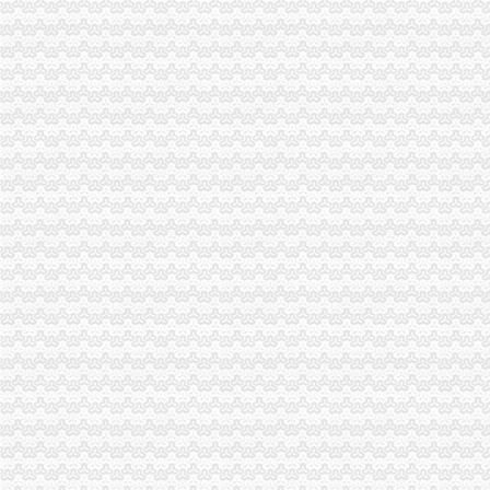
海关物流监控解决方案-海关-技术文章-中国工控网
天津源海关务物流有限公司
【深圳保税区海关物流公司】价格_厂家_图片-Hc360慧聪网
海关集中物流监管系统,实力供应商-全球五金网
大工业区海关衡专线物流公司_云同盟
【海关物流园区服务】价格,厂家,图片,进出口全套代理,青岛保税
大工业区海关专线物流_云同盟
中俄铁路海关货运物流公司（图）-供应信息-环球经贸网
海关新物流线路企业运1个集装箱可省千元_新蓝网
天津到上海关物流公司_志趣网
海关监管仓物流公司_海关监管仓物流厂家_公司页-阿里巴巴
西班牙巴塞罗那海关货运公司外贸部
【海关物流帐软件】厂家,价格,图片_东莞赛文计算机有限公司_必途
武汉海关物流信息系统上线运行
俄白哈三国2014年将成立海关物流联合公司_电商小子_新浪博客
海关涉物流垄断：物流老板为海关服务中心负责人_网易新闻
【海关转关货运】-海关转关货运价格|批发-海关转关货运公司-页88网
【2014年苏州海关物流运输公司新招聘信息_电话_地址】-赶集网
山东海关物流封【价格,厂家,求购,什么品牌好】-中国制造网,
做海关物流账之前要了解企业_骏天钟_新浪博客
昂丰物流公司-海关,