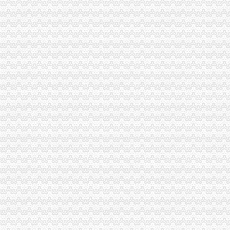
进出口贸易公司注册流程.doc
【注册进出口贸易公司的注册资金要求注册进出口贸易公司的注册资金
苏州市注册进出口贸易公司规定-商务服务-互动百科
注册进出口贸易公司,注册资本有什么规定啊？_地区_天涯问答_天涯
注册进出口公司,进出口贸易公司注册,进出口公司注册流程—在线播
注册进出口贸易公司全套流程_文档下载
进出口贸易公司注册的流程资金-昆明58同城
如何注册进出口贸易有限公司【今日推荐网-上海进出口代理】
代理注册上海进出口贸易公司条件及费用【价格,品牌,供应商】-中
上海注册进出口贸易公司所需材料_进出口公司注册流程_搜狐财经_搜
宁波注册进出口贸易公司的流程和条件-一般商务服务-久久信息网
进出口贸易公司注册资金一般为多少
【注册进出口贸易公司注册广州进出口贸易公司流程】-白云机场路易
进出口贸易公司注册常见问题介绍-信息服务-久久信息网
如何注册上海进出口贸易有限公司-上海泰金企业管理有限公司
供应进出口贸易公司注册——注册进出口贸易公司
【注册广州进出口贸易公司】价格_厂家_图片-Hc360慧聪网
寻找注册进出口贸易公司的机构-青青岛社区
【注册进出口贸易公司】厂家,价格,图片_上海永幸投资管理有限公
如何注册进出口贸易公司？-进出口交流-中国物流人论坛锦程物流网
如何注册进出口贸易公司-外贸政策-福步外贸论坛（FOBBusiness