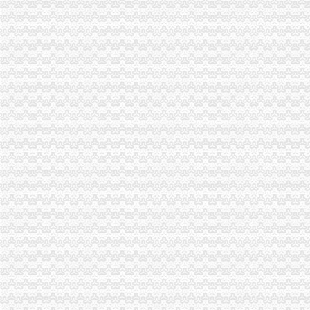
【注册进出口贸易公司】厂家,价格,图片_上海永幸投资管理有限公
在上海怎么注册一家进出口贸易公司-商务服务-成都商报