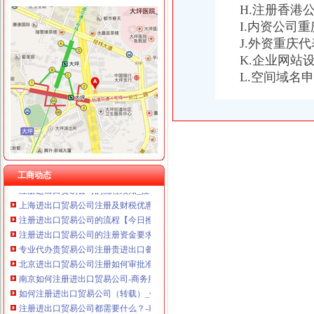
H.注册香港
I.内资公司
J.外资重庆
注册出口贸易公司
K.企业网站
2008年注册的深圳市进出口贸易公司转让-家在深圳
L.空间域名
浦东区注册进出口贸易公司哪家正规-商务服务-番禺社区网
注册出口贸易公司注册资本_注册国际贸易公司,注册进出口贸易公司?
新注册进出口贸易公司
进出口贸易公司注册
如何注册进出口贸易公司_搜狐其它_搜狐网
如何在上海注册出口贸易有限公司？_搜狐财经_搜狐网
注册进出口贸易公司的流程及费用-律快车公司
工商动态
注册进出口贸易公司的流程须知_搜狐财经_搜狐网
上海进出口贸易公司注册及财税优惠政策及公司注册费用-综合物流-
注册进出口贸易公司的流程【今日推荐网】
注册进出口贸易公司的注册资金要求-biaopainen0的空间-搜狐博客
专业代办贵贸易公司注册贵进出口备案办理-贵州贵会计审计信息
北京进出口贸易公司注册如何审批准备什么材料？
南京如何注册进出口贸易公司-商务服务
如何注册进出口贸易公司（转载）_创业家园_天涯论坛_天涯社区
注册进出口贸易公司都需要什么？-泰安拉呱-泰安论坛
自贸区注册进出口贸易公司的流程_志趣网