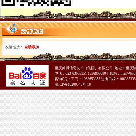
宁波注册进出口贸易公司的流程和条件-一般商务服务-久久信息网
进出口贸易公司注册资金一般为多少
【注册进出口贸易公司注册广州进出口贸易公司流程】-白云机场路易
进出口贸易公司注册常见问题介绍-信息服务-久久信息网
如何注册上海进出口贸易有限公司-上海泰金企业管理有限公司
供应进出口贸易公司注册——注册进出口贸易公司
【注册广州进出口贸易公司】价格_厂家_图片-Hc360慧聪网
友情链接：
自助添加
寻找注册进出口贸易公司的机构-青青岛社区
【注册进出口贸易公司】厂家,价格,图片_上海永幸投资管理有限公
如何注册进出口贸易公司？-进出口交流-中国物流人论坛锦程物流网
如何注册进出口贸易公司-外贸政策-福步外贸论坛（FOBBusiness
重庆帅博信息技术（集团）有限公司 地址：重庆渝
【注册进出口贸易公司】厂家,价格,图片_上海永幸投资管理有限公
电话：023-63653351 13368080804 邮箱：mail@6365
咨询QQ：工商：1063653355 进出口权：1063653355
在上海怎么注册一家进出口贸易公司-商务服务-成都商报
渝ICP备10200345号-18
注册出口贸易公司
2008年注册的深圳市进出口贸易公司转让-家在深圳
浦东区注册进出口贸易公司哪家正规-商务服务-番禺社区网
注册出口贸易公司注册资本_注册国际贸易公司,注册进出口贸易公司?
新注册进出口贸易公司
进出口贸易公司注册
如何注册进出口贸易公司_搜狐其它_搜狐网
如何在上海注册出口贸易有限公司？_搜狐财经_搜狐网