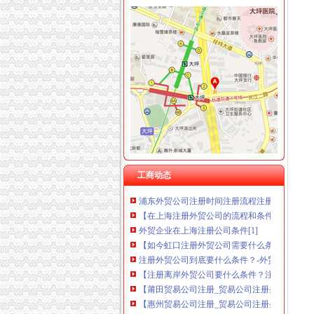
重庆臣夫商贸有限公司 （执照专让）
重庆卿倾商贸有限责任公司 渝江100万 （工商
重庆国洪体育设施有限公司
外贸公司注册条件
重庆星竣贸易有限责任公司 渝中100万 （进出
金山旅行社注册条件|金山外贸公司注册多长时间
重庆海谛升进出口贸易有限公司 渝北100万 （
【许昌地区外贸进出口企业注册进出口权资格认
重庆奕欣锦诚商贸有限公司 渝九50万 （工商注
进出口贸易公司注册需要什么条件_百度经验
重庆信同广告有限公司 渝沙50万 （工商注册）
外贸公司注册条件_2016年注册外贸公司流程_
重庆三虹房地产营销策划有限公司
注册外贸公司的条件、需要什么流程、多少钱_
重庆宝鹰汽车销售有限公司
注册外贸公司流程,注册公司需要什么条件_志趣
供应上海注册进出口贸易条件,上海如何注册进
内资外贸公司注册之：成立外贸公司的条件_搜
注册外贸公司需要什么手续_搜问问
工商动态
浦东外贸公司注册时间注册流程注册条件_志趣
【在上海注册外贸公司的流程和条件】价格_厂家_
外贸企业在上海注册公司条件[1]
【如今虹口注册外贸公司需要什么条件】价格,厂
注册外贸公司到底要什么条件？-外贸政策-福步
【注册离岸外贸公司要什么条件？注册离岸外
【莆田贸易公司注册_贸易公司注册条件_国际
【惠州贸易公司注册_贸易公司注册条件_国际
【佛山贸易公司注册_贸易公司注册条件_国际