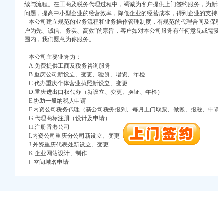
续与流程。在工商及税务代理过程中，竭诚为客户提供上门签约服务，为新
问题，提高中小型企业的经营效率，降低企业的经营成本，得到企业的支持
本公司建立规范的业务流程和业务操作管理制度，有规范的代理合同及保密
户为先、诚信、务实、高效”的宗旨，客户如对本公司服务有任何意见或需
围内，我们愿意为你服务。
本公司主要业务为：
A.免费提供工商及税务咨询服务
B.重庆公司新设立、变更、验资、增资、年检
C.代办重庆个体营业执照新设立、变更
口权)
D.重庆进出口权代办（新设立、变更、换证、年检）
万 （增资）
E.协助一般纳税人申请
F.内资公司税务代理（新公司税务报到、每月上门取票、做账、报税、申
注册）
G.代理商标注册（设计及申请）
H.注册香港公司
I.内资公司重庆分公司新设立、变更
口权）
J.外资重庆代表处新设立、变更
进出口权）
K.企业网站设计、制作
册）
L.空间域名申请
口权)
万 （增资）