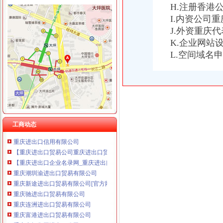
H.注册香港
I.内资公司
J.外资重庆
K.企业网站
重庆进出口公司
L.空间域名
重庆工具五金公司进出口公司
重庆巴南对外贸易进出口公司生意旺铺
重庆市中基进出口有限公司
重庆普乐菲进出口有限公司>页（OneNetEIPSystem）
重庆贸易/进出口企业名录_重庆贸易/进出口公司页–重庆58同城企业
重庆进出口公司新招聘信息-搜招聘全搜索
重庆进出口贸易有限公司
工商动态
重庆进出口信用有限公司
【重庆进出口贸易公司重庆进出口贸易公司重庆进出口贸易公司】价
【重庆进出口企业名录网_重庆进出口企业页网_重庆进出口2017公
重庆潮圳渝进出口贸易有限公司
重庆新途进出口贸易有限公司[官方网站]-重庆新途|新途贸易|进出口贸易
重庆驰进出口贸易有限公司
重庆连洲进出口贸易有限公司
重庆富港进出口贸易有限公司
重庆力帆集团进出口公司