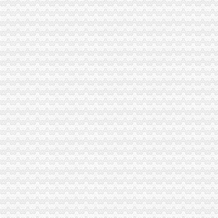
重庆进出口贸易有限公司
重庆进出口信用有限公司
【重庆进出口贸易公司重庆进出口贸易公司重庆进出口贸易公司】价
【重庆进出口企业名录网_重庆进出口企业页网_重庆进出口2017公
重庆潮圳渝进出口贸易有限公司
重庆新途进出口贸易有限公司[官方网站]-重庆新途|新途贸易|进出口贸易
重庆驰进出口贸易有限公司
重庆连洲进出口贸易有限公司
重庆富港进出口贸易有限公司
重庆力帆集团进出口公司
重庆对外贸易进出口公司|重庆对外贸易进出口公司网站
重庆进出口公司-零距离商务网
【重庆进出口公司】重庆进出口公司价格_重庆进出口公司批发_重庆进
重庆信美金进出口有限公司_阿里巴巴旺铺
重庆贸易/进出口企业名录_重庆贸易/进出口公司大全-重庆聘企业名录
重庆威廉姆斯进出口公司
重庆东渝进出口有限公司|重庆东渝进出口有限公司网站
重庆江沙进出口公司
重庆长江进出口公司|重庆长江进出口公司网站
重庆长江进出口公司（CCIE）
重庆巴南进出口代理公司-顺企网重庆巴南页