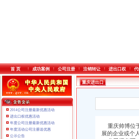
首 页
成功案例
公司注册
注销转让
进出口权
代
重庆进出口
公司
2014公司注册最新优惠活动
进出口权优惠活动
年度公司注册最新优惠活动
本站导航
重庆帅博位于
年度活动公司注册送优惠
展的企业或个
公示公告
重庆鸽牌电线电缆有限公司 渝北10010万 (进出口权)